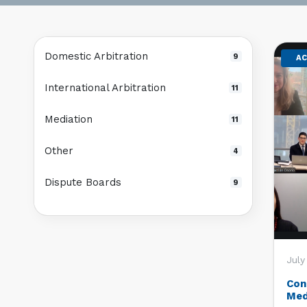
Domestic Arbitration
9
AC
International Arbitration
11
Mediation
11
Other
4
Dispute Boards
9
July
Con
Med