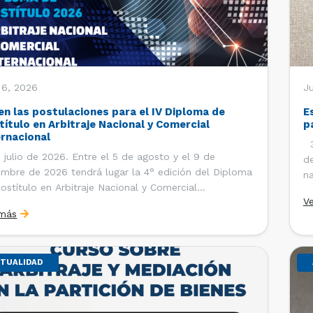
 6, 2026
J
en las postulaciones para el IV Diploma de
E
título en Arbitraje Nacional y Comercial
p
ernacional
30
 julio de 2026. Entre el 5 de agosto y el 9 de
de
embre de 2026 tendrá lugar la 4° edición del Diploma
na
ostítulo en Arbitraje Nacional y Comercial
Ce
V
rnacional, organizado por el Departamento de
Co
 más
cho Internacional de la Facultad de Derecho de la
ersidad de Chile y […]
TUALIDAD