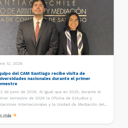
une 12, 2026
quipo del CAM Santiago recibe visita de
niversidades nacionales durante el primer
emestre
 de junio de 2026. Al igual que en 2025, durante el
imer semestre de 2026 la Oficina de Estudios y
laciones Internacionales y la Unidad de Mediación del
ntro de Arbitraje y Mediación (CAM) de la Cámara de
er más
mercio de Santiago (CCS) han recibido la visita de
tudiantes de […]