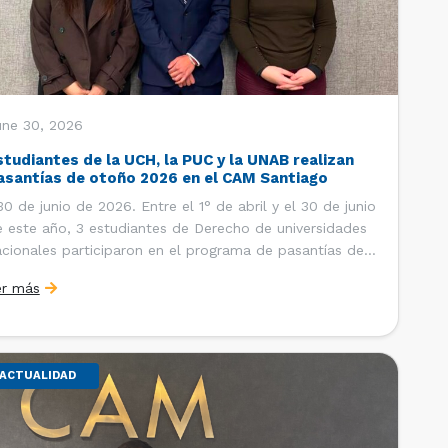
une 30, 2026
studiantes de la UCH, la PUC y la UNAB realizan
asantías de otoño 2026 en el CAM Santiago
 de junio de 2026. Entre el 1° de abril y el 30 de junio
 este año, 3 estudiantes de Derecho de universidades
cionales participaron en el programa de pasantías del
ntro de Arbitraje y Mediación (CAM) de la Cámara de
er más
mercio de Santiago (CCS). Así, se realizaron […]
ACTUALIDAD