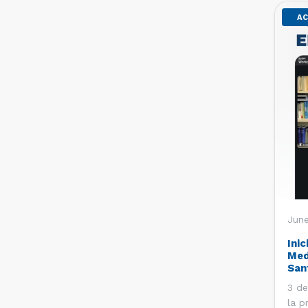
AC
June
Inic
Med
San
3 de
la p