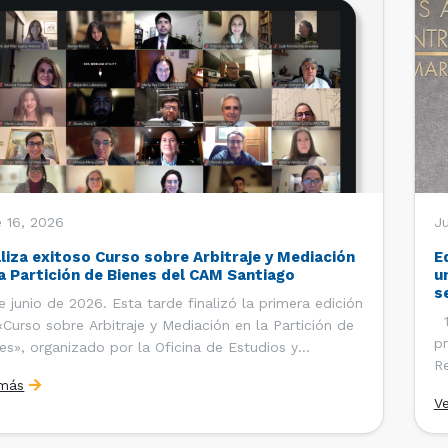
 16, 2026
J
aliza exitoso Curso sobre Arbitraje y Mediación
E
la Partición de Bienes del CAM Santiago
u
s
e junio de 2026. Esta tarde finalizó la primera edición
12
«Curso sobre Arbitraje y Mediación en la Partición de
pr
es», organizado por la Oficina de Estudios y
Re
ciones Internacionales del Centro de Arbitraje y
 más
Ce
ación (CAM) de la Cámara de Comercio de Santiago
V
Co
). El curso contó con […]
es