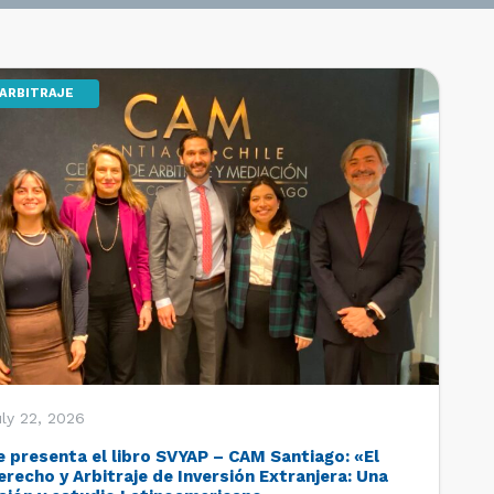
ARBITRAJE
ly 22, 2026
e presenta el libro SVYAP – CAM Santiago: «El
erecho y Arbitraje de Inversión Extranjera: Una