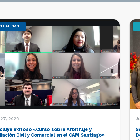
TUALIDAD
 27, 2026
Ju
cluye exitoso «Curso sobre Arbitraje y
S
iación Civil y Comercial en el CAM Santiago»
D