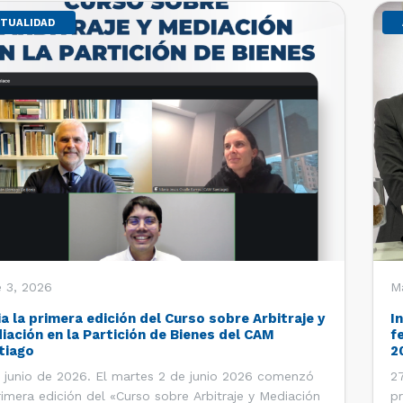
TUALIDAD
 3, 2026
M
ia la primera edición del Curso sobre Arbitraje y
I
iación en la Partición de Bienes del CAM
f
tiago
2
 junio de 2026. El martes 2 de junio 2026 comenzó
27
rimera edición del «Curso sobre Arbitraje y Mediación
pr