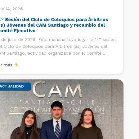
ly 14, 2026
4° Sesión del Ciclo de Coloquios para Árbitros
as) Jóvenes del CAM Santiago y recambio del
omité Ejecutivo
 de julio de 2026. Esta mañana tuvo lugar la 14° sesión
l Ciclo de Coloquios para Árbitros (as) Jóvenes del
M Santiago, actividad organizada por el Comité
ecutivo de los AJ CAM Santiago y la Oficina de
er más
tudios y Relaciones Internacionales del Centro, con la
nalidad de que los integrantes […]
ACTUALIDAD