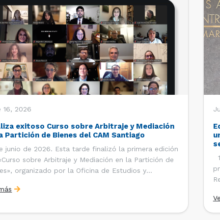
 16, 2026
J
aliza exitoso Curso sobre Arbitraje y Mediación
E
la Partición de Bienes del CAM Santiago
u
s
e junio de 2026. Esta tarde finalizó la primera edición
12
«Curso sobre Arbitraje y Mediación en la Partición de
pr
es», organizado por la Oficina de Estudios y
Re
ciones Internacionales del Centro de Arbitraje y
 más
Ce
ación (CAM) de la Cámara de Comercio de Santiago
V
Co
). El curso contó con […]
es