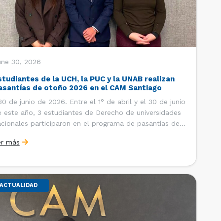
une 30, 2026
studiantes de la UCH, la PUC y la UNAB realizan
asantías de otoño 2026 en el CAM Santiago
 de junio de 2026. Entre el 1° de abril y el 30 de junio
 este año, 3 estudiantes de Derecho de universidades
cionales participaron en el programa de pasantías del
ntro de Arbitraje y Mediación (CAM) de la Cámara de
er más
mercio de Santiago (CCS). Así, se realizaron […]
ACTUALIDAD