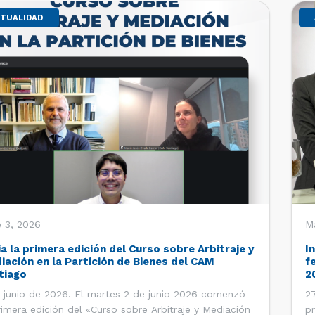
TUALIDAD
 3, 2026
M
ia la primera edición del Curso sobre Arbitraje y
I
iación en la Partición de Bienes del CAM
f
tiago
2
 junio de 2026. El martes 2 de junio 2026 comenzó
27
rimera edición del «Curso sobre Arbitraje y Mediación
pr