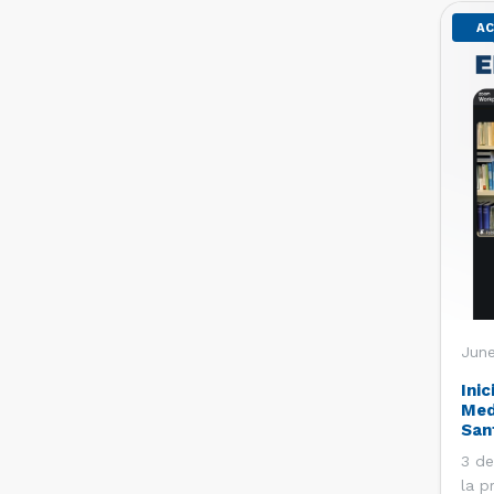
AC
June
Inic
Med
San
3 de
la p