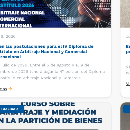
 6, 2026
J
en las postulaciones para el IV Diploma de
E
título en Arbitraje Nacional y Comercial
p
ernacional
30
 julio de 2026. Entre el 5 de agosto y el 9 de
de
embre de 2026 tendrá lugar la 4° edición del Diploma
na
ostítulo en Arbitraje Nacional y Comercial
Ce
V
rnacional, organizado por el Departamento de
Co
 más
cho Internacional de la Facultad de Derecho de la
ersidad de Chile y […]
TUALIDAD