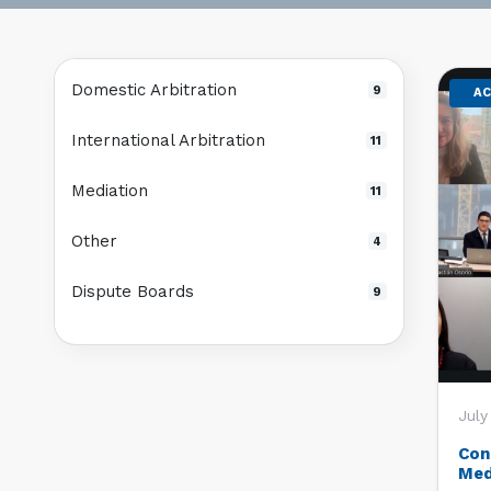
Domestic Arbitration
9
AC
International Arbitration
11
Mediation
11
Other
4
Dispute Boards
9
July
Con
Med