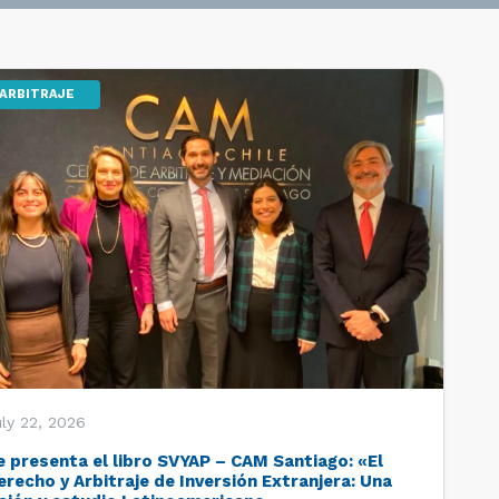
ARBITRAJE
ly 22, 2026
e presenta el libro SVYAP – CAM Santiago: «El
erecho y Arbitraje de Inversión Extranjera: Una