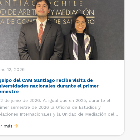
une 12, 2026
quipo del CAM Santiago recibe visita de
niversidades nacionales durante el primer
emestre
 de junio de 2026. Al igual que en 2025, durante el
imer semestre de 2026 la Oficina de Estudios y
laciones Internacionales y la Unidad de Mediación del
ntro de Arbitraje y Mediación (CAM) de la Cámara de
er más
mercio de Santiago (CCS) han recibido la visita de
tudiantes de […]