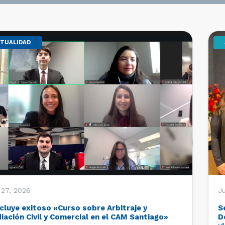
TUALIDAD
 27, 2026
Ju
cluye exitoso «Curso sobre Arbitraje y
S
iación Civil y Comercial en el CAM Santiago»
D