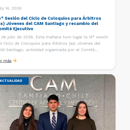
ly 14, 2026
4° Sesión del Ciclo de Coloquios para Árbitros
as) Jóvenes del CAM Santiago y recambio del
omité Ejecutivo
 de julio de 2026. Esta mañana tuvo lugar la 14° sesión
l Ciclo de Coloquios para Árbitros (as) Jóvenes del
M Santiago, actividad organizada por el Comité
ecutivo de los AJ CAM Santiago y la Oficina de
er más
tudios y Relaciones Internacionales del Centro, con la
nalidad de que los integrantes […]
ACTUALIDAD