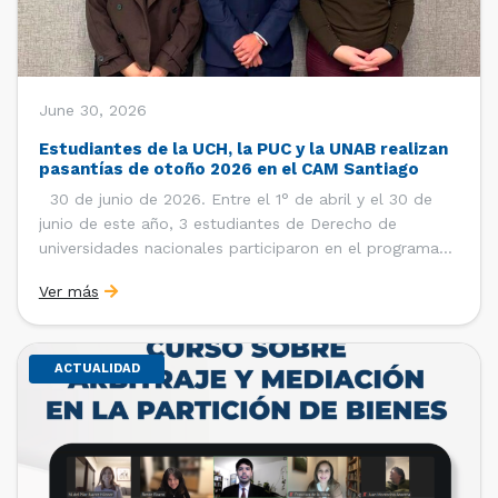
June 30, 2026
Estudiantes de la UCH, la PUC y la UNAB realizan
pasantías de otoño 2026 en el CAM Santiago
30 de junio de 2026. Entre el 1° de abril y el 30 de
junio de este año, 3 estudiantes de Derecho de
universidades nacionales participaron en el programa
de pasantías del Centro de Arbitraje y Mediación (CAM)
Ver más
de la Cámara de Comercio de Santiago (CCS). Así, se
realizaron […]
ACTUALIDAD