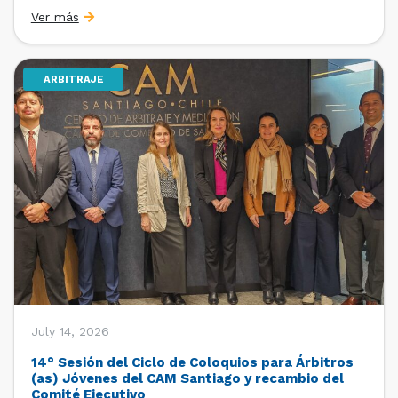
organizado por la Oficina de Estudios y Relaciones
Ver más
Internacionales con el apoyo de la Dirección Ejecutiva
y la Subdirección Ejecutiva y de Asuntos
Internacionales, tras […]
ARBITRAJE
July 14, 2026
14° Sesión del Ciclo de Coloquios para Árbitros
(as) Jóvenes del CAM Santiago y recambio del
Comité Ejecutivo