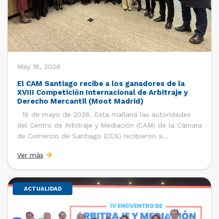
May 18, 2026
El CAM Santiago recibe a los ganadores de la
XVIII Competición Internacional de Arbitraje y
Derecho Mercantil (Moot Madrid)
18 de mayo de 2026. Esta mañana las autoridades
del Centro de Arbitraje y Mediación (CAM) de la Cámara
de Comercio de Santiago (CCS) recibieron a
estudiantes, ayudantes y entrenadores del equipo de la
Ver más
Facultad de Derecho de la Universidad de Chile que se
consagró como ganador de la […]
ACTUALIDAD