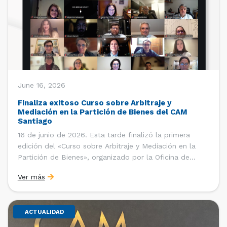
June 16, 2026
Finaliza exitoso Curso sobre Arbitraje y
Mediación en la Partición de Bienes del CAM
Santiago
16 de junio de 2026. Esta tarde finalizó la primera
edición del «Curso sobre Arbitraje y Mediación en la
Partición de Bienes», organizado por la Oficina de
Estudios y Relaciones Internacionales del Centro de
Ver más
Arbitraje y Mediación (CAM) de la Cámara de Comercio
de Santiago (CCS). El curso contó con […]
ACTUALIDAD