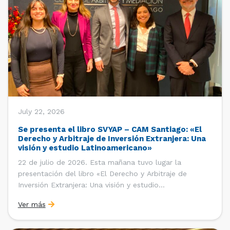
July 22, 2026
Se presenta el libro SVYAP – CAM Santiago: «El
Derecho y Arbitraje de Inversión Extranjera: Una
visión y estudio Latinoamericano»
22 de julio de 2026. Esta mañana tuvo lugar la
presentación del libro «El Derecho y Arbitraje de
Inversión Extranjera: Una visión y estudio
Latinoamericano», coordinado y editado por la red
Ver más
«Santiago Very Young Arbitration Practitioners»
(SVYAP), iniciativa que reúne a jóvenes profesionales
interesados en el arbitraje doméstico e internacional,