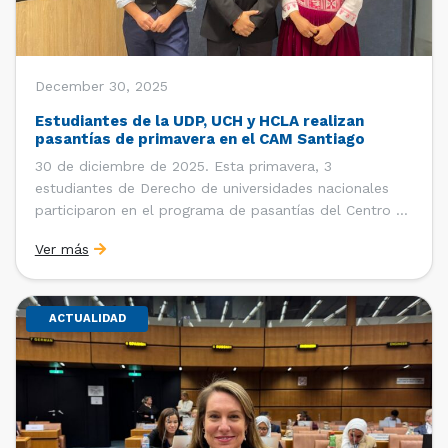
December 30, 2025
Estudiantes de la UDP, UCH y HCLA realizan
pasantías de primavera en el CAM Santiago
30 de diciembre de 2025. Esta primavera, 3
estudiantes de Derecho de universidades nacionales
participaron en el programa de pasantías del Centro de
Arbitraje y Mediación (CAM) de la Cámara de Comercio
Ver más
de Santiago (CCS). Entre el 3 de noviembre y el 30 de
diciembre realizaron su pasantía Ingrid Ivania […]
ACTUALIDAD