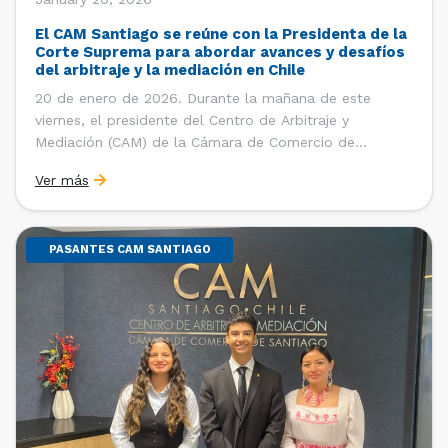
El CAM Santiago se reúne con la Presidenta de la
Corte Suprema para abordar avances y desafíos
del arbitraje y la mediación en Chile
20 de enero de 2026. Durante la mañana de este
viernes, el presidente del Centro de Arbitraje y
Mediación (CAM) de la Cámara de Comercio de
Santiago (CCS), Ricardo Riesco; la directora ejecutiva
Ver más
del CAM Santiago, Ximena Vial; y el gerente general de
la CCS, Carlos Soublette, sostuvieron un encuentro […]
PASANTES CAM SANTIAGO