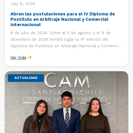
July 6, 2026
Abren las postulaciones para el IV Diploma de
Postítulo en Arbitraje Nacional y Comercial
Internacional
6 de julio de 2026. Entre el 5 de agosto y el 9 de
diciembre de 2026 tendrá lugar la 4° edición del
Diploma de Postítulo en Arbitraje Nacional y Comercial
Internacional, organizado por el Departamento de
Ver más
Derecho Internacional de la Facultad de Derecho de la
Universidad de Chile y […]
ACTUALIDAD