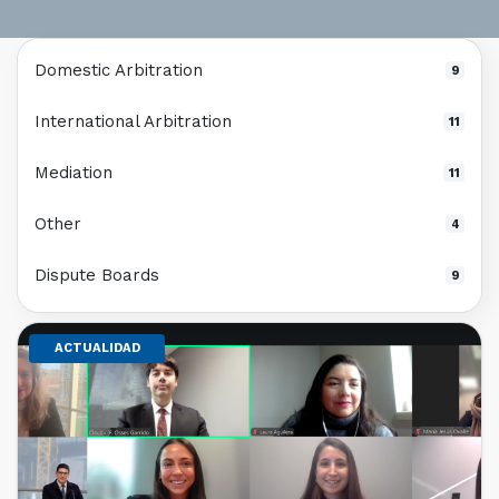
Domestic Arbitration
9
International Arbitration
11
Mediation
11
Other
4
Dispute Boards
9
ACTUALIDAD