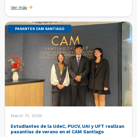
Sebastián Cerda (Economista de la Pontificia
Ver más
Universidad Católica de Chile y Magíster en Economía
de la Universidad de Chicago) y María Luisa Petitpas
[…]
PASANTES CAM SANTIAGO
March 31, 2026
Estudiantes de la UdeC, PUCV, UAI y UFT realizan
pasantías de verano en el CAM Santiago