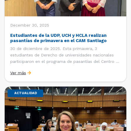
December 30, 2025
Estudiantes de la UDP, UCH y HCLA realizan
pasantías de primavera en el CAM Santiago
30 de diciembre de 2025. Esta primavera, 3
estudiantes de Derecho de universidades nacionales
participaron en el programa de pasantías del Centro de
Arbitraje y Mediación (CAM) de la Cámara de Comercio
Ver más
de Santiago (CCS). Entre el 3 de noviembre y el 30 de
diciembre realizaron su pasantía Ingrid Ivania […]
ACTUALIDAD