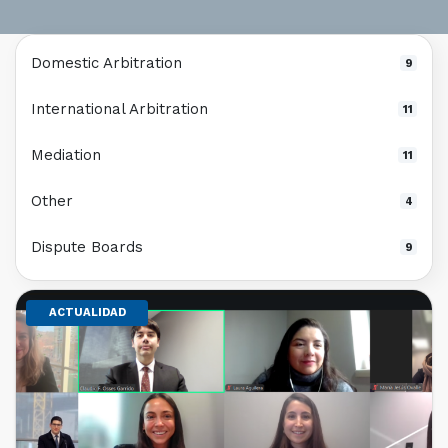
Domestic Arbitration
9
International Arbitration
11
Mediation
11
Other
4
Dispute Boards
9
ACTUALIDAD