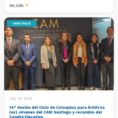
organizado por la Oficina de Estudios y Relaciones
Ver más
Internacionales con el apoyo de la Dirección Ejecutiva
y la Subdirección Ejecutiva y de Asuntos
Internacionales, tras […]
ARBITRAJE
July 14, 2026
14° Sesión del Ciclo de Coloquios para Árbitros
(as) Jóvenes del CAM Santiago y recambio del
Comité Ejecutivo