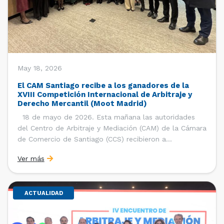
May 18, 2026
El CAM Santiago recibe a los ganadores de la
XVIII Competición Internacional de Arbitraje y
Derecho Mercantil (Moot Madrid)
18 de mayo de 2026. Esta mañana las autoridades
del Centro de Arbitraje y Mediación (CAM) de la Cámara
de Comercio de Santiago (CCS) recibieron a
estudiantes, ayudantes y entrenadores del equipo de la
Ver más
Facultad de Derecho de la Universidad de Chile que se
consagró como ganador de la […]
ACTUALIDAD