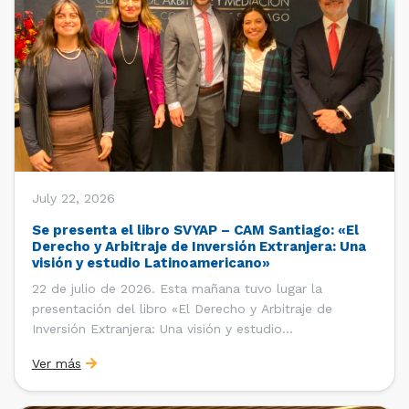
July 22, 2026
Se presenta el libro SVYAP – CAM Santiago: «El
Derecho y Arbitraje de Inversión Extranjera: Una
visión y estudio Latinoamericano»
22 de julio de 2026. Esta mañana tuvo lugar la
presentación del libro «El Derecho y Arbitraje de
Inversión Extranjera: Una visión y estudio
Latinoamericano», coordinado y editado por la red
Ver más
«Santiago Very Young Arbitration Practitioners»
(SVYAP), iniciativa que reúne a jóvenes profesionales
interesados en el arbitraje doméstico e internacional,