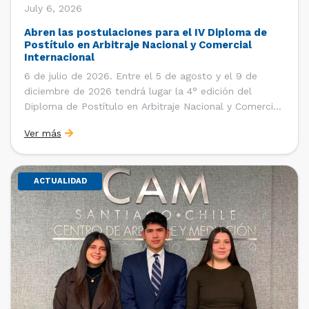
July 6, 2026
Abren las postulaciones para el IV Diploma de
Postítulo en Arbitraje Nacional y Comercial
Internacional
6 de julio de 2026. Entre el 5 de agosto y el 9 de
diciembre de 2026 tendrá lugar la 4° edición del
Diploma de Postítulo en Arbitraje Nacional y Comercial
Internacional, organizado por el Departamento de
Ver más
Derecho Internacional de la Facultad de Derecho de la
Universidad de Chile y […]
ACTUALIDAD