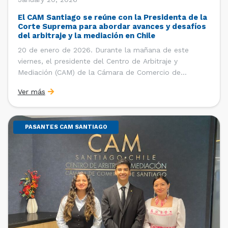
El CAM Santiago se reúne con la Presidenta de la
Corte Suprema para abordar avances y desafíos
del arbitraje y la mediación en Chile
20 de enero de 2026. Durante la mañana de este
viernes, el presidente del Centro de Arbitraje y
Mediación (CAM) de la Cámara de Comercio de
Santiago (CCS), Ricardo Riesco; la directora ejecutiva
Ver más
del CAM Santiago, Ximena Vial; y el gerente general de
la CCS, Carlos Soublette, sostuvieron un encuentro […]
PASANTES CAM SANTIAGO