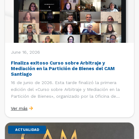
June 16, 2026
Finaliza exitoso Curso sobre Arbitraje y
Mediación en la Partición de Bienes del CAM
Santiago
16 de junio de 2026. Esta tarde finalizó la primera
edición del «Curso sobre Arbitraje y Mediación en la
Partición de Bienes», organizado por la Oficina de
Estudios y Relaciones Internacionales del Centro de
Ver más
Arbitraje y Mediación (CAM) de la Cámara de Comercio
de Santiago (CCS). El curso contó con […]
ACTUALIDAD