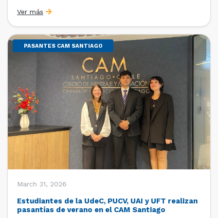
Sebastián Cerda (Economista de la Pontificia
Ver más
Universidad Católica de Chile y Magíster en Economía
de la Universidad de Chicago) y María Luisa Petitpas
[…]
PASANTES CAM SANTIAGO
March 31, 2026
Estudiantes de la UdeC, PUCV, UAI y UFT realizan
pasantías de verano en el CAM Santiago