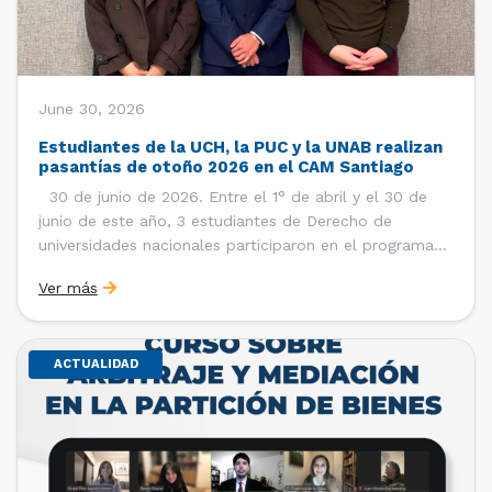
June 30, 2026
Estudiantes de la UCH, la PUC y la UNAB realizan
pasantías de otoño 2026 en el CAM Santiago
30 de junio de 2026. Entre el 1° de abril y el 30 de
junio de este año, 3 estudiantes de Derecho de
universidades nacionales participaron en el programa
de pasantías del Centro de Arbitraje y Mediación (CAM)
Ver más
de la Cámara de Comercio de Santiago (CCS). Así, se
realizaron […]
ACTUALIDAD