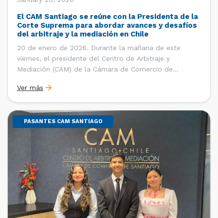
El CAM Santiago se reúne con la Presidenta de la
Corte Suprema para abordar avances y desafíos
del arbitraje y la mediación en Chile
20 de enero de 2026. Durante la mañana de este
viernes, el presidente del Centro de Arbitraje y
Mediación (CAM) de la Cámara de Comercio de
Santiago (CCS), Ricardo Riesco; la directora ejecutiva
Ver más
del CAM Santiago, Ximena Vial; y el gerente general de
la CCS, Carlos Soublette, sostuvieron un encuentro […]
PASANTES CAM SANTIAGO