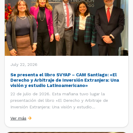
July 22, 2026
Se presenta el libro SVYAP – CAM Santiago: «El
Derecho y Arbitraje de Inversión Extranjera: Una
visión y estudio Latinoamericano»
22 de julio de 2026. Esta mañana tuvo lugar la
presentación del libro «El Derecho y Arbitraje de
Inversión Extranjera: Una visión y estudio
Latinoamericano», coordinado y editado por la red
Ver más
«Santiago Very Young Arbitration Practitioners»
(SVYAP), iniciativa que reúne a jóvenes profesionales
interesados en el arbitraje doméstico e internacional,