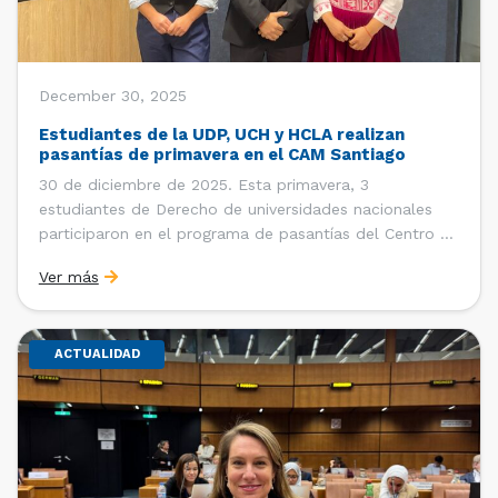
December 30, 2025
Estudiantes de la UDP, UCH y HCLA realizan
pasantías de primavera en el CAM Santiago
30 de diciembre de 2025. Esta primavera, 3
estudiantes de Derecho de universidades nacionales
participaron en el programa de pasantías del Centro de
Arbitraje y Mediación (CAM) de la Cámara de Comercio
Ver más
de Santiago (CCS). Entre el 3 de noviembre y el 30 de
diciembre realizaron su pasantía Ingrid Ivania […]
ACTUALIDAD