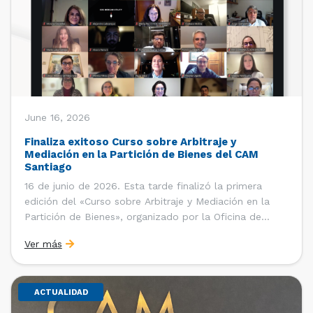
June 16, 2026
Finaliza exitoso Curso sobre Arbitraje y
Mediación en la Partición de Bienes del CAM
Santiago
16 de junio de 2026. Esta tarde finalizó la primera
edición del «Curso sobre Arbitraje y Mediación en la
Partición de Bienes», organizado por la Oficina de
Estudios y Relaciones Internacionales del Centro de
Ver más
Arbitraje y Mediación (CAM) de la Cámara de Comercio
de Santiago (CCS). El curso contó con […]
ACTUALIDAD