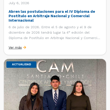
July 6, 2026
Abren las postulaciones para el IV Diploma de
Postítulo en Arbitraje Nacional y Comercial
Internacional
6 de julio de 2026. Entre el 5 de agosto y el 9 de
diciembre de 2026 tendrá lugar la 4° edición del
Diploma de Postítulo en Arbitraje Nacional y Comercial
Internacional, organizado por el Departamento de
Ver más
Derecho Internacional de la Facultad de Derecho de la
Universidad de Chile y […]
ACTUALIDAD