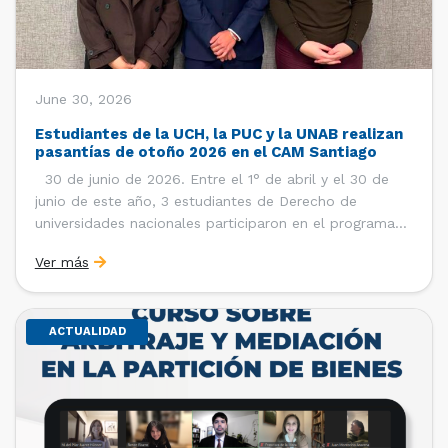
June 30, 2026
Estudiantes de la UCH, la PUC y la UNAB realizan
pasantías de otoño 2026 en el CAM Santiago
30 de junio de 2026. Entre el 1° de abril y el 30 de
junio de este año, 3 estudiantes de Derecho de
universidades nacionales participaron en el programa
de pasantías del Centro de Arbitraje y Mediación (CAM)
Ver más
de la Cámara de Comercio de Santiago (CCS). Así, se
realizaron […]
ACTUALIDAD