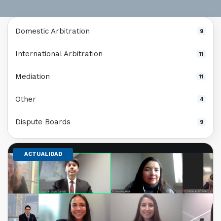
Domestic Arbitration
9
International Arbitration
11
Mediation
11
Other
4
Dispute Boards
9
ACTUALIDAD