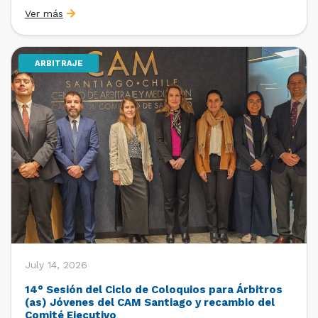
organizado por la Oficina de Estudios y Relaciones
Ver más
Internacionales con el apoyo de la Dirección Ejecutiva
y la Subdirección Ejecutiva y de Asuntos
Internacionales, tras […]
ARBITRAJE
July 14, 2026
14° Sesión del Ciclo de Coloquios para Árbitros
(as) Jóvenes del CAM Santiago y recambio del
Comité Ejecutivo