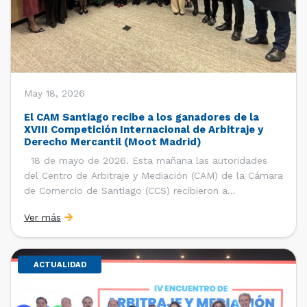
May 18, 2026
El CAM Santiago recibe a los ganadores de la
XVIII Competición Internacional de Arbitraje y
Derecho Mercantil (Moot Madrid)
18 de mayo de 2026. Esta mañana las autoridades
del Centro de Arbitraje y Mediación (CAM) de la Cámara
de Comercio de Santiago (CCS) recibieron a
estudiantes, ayudantes y entrenadores del equipo de la
Ver más
Facultad de Derecho de la Universidad de Chile que se
consagró como ganador de la […]
ACTUALIDAD