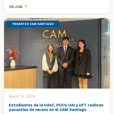
Sebastián Cerda (Economista de la Pontificia
Ver más
Universidad Católica de Chile y Magíster en Economía
de la Universidad de Chicago) y María Luisa Petitpas
[…]
PASANTES CAM SANTIAGO
March 31, 2026
Estudiantes de la UdeC, PUCV, UAI y UFT realizan
pasantías de verano en el CAM Santiago