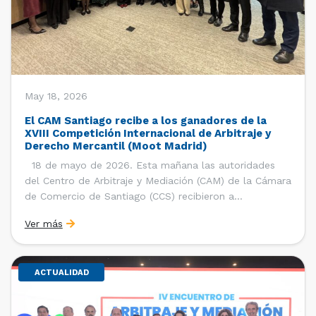
May 18, 2026
El CAM Santiago recibe a los ganadores de la
XVIII Competición Internacional de Arbitraje y
Derecho Mercantil (Moot Madrid)
18 de mayo de 2026. Esta mañana las autoridades
del Centro de Arbitraje y Mediación (CAM) de la Cámara
de Comercio de Santiago (CCS) recibieron a
estudiantes, ayudantes y entrenadores del equipo de la
Ver más
Facultad de Derecho de la Universidad de Chile que se
consagró como ganador de la […]
ACTUALIDAD