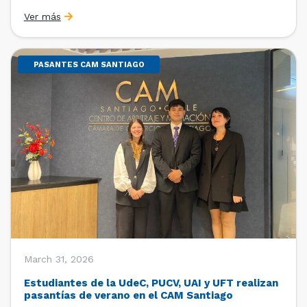
Sebastián Cerda (Economista de la Pontificia
Ver más
Universidad Católica de Chile y Magíster en Economía
de la Universidad de Chicago) y María Luisa Petitpas
[…]
PASANTES CAM SANTIAGO
March 31, 2026
Estudiantes de la UdeC, PUCV, UAI y UFT realizan
pasantías de verano en el CAM Santiago