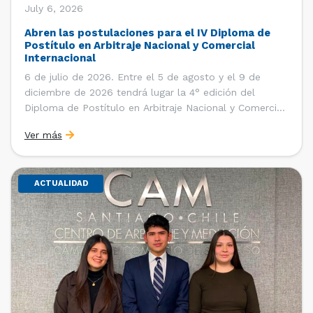
July 6, 2026
Abren las postulaciones para el IV Diploma de
Postítulo en Arbitraje Nacional y Comercial
Internacional
6 de julio de 2026. Entre el 5 de agosto y el 9 de
diciembre de 2026 tendrá lugar la 4° edición del
Diploma de Postítulo en Arbitraje Nacional y Comercial
Internacional, organizado por el Departamento de
Ver más
Derecho Internacional de la Facultad de Derecho de la
Universidad de Chile y […]
ACTUALIDAD