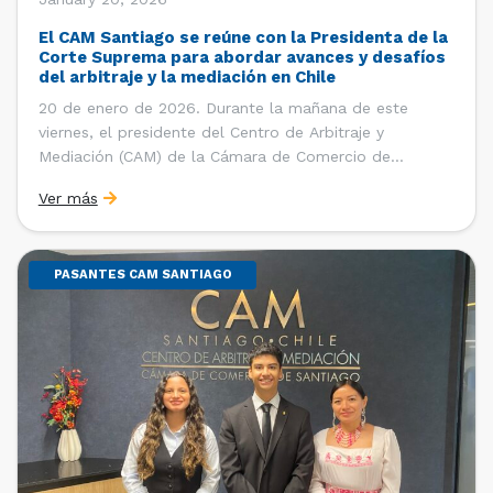
El CAM Santiago se reúne con la Presidenta de la
Corte Suprema para abordar avances y desafíos
del arbitraje y la mediación en Chile
20 de enero de 2026. Durante la mañana de este
viernes, el presidente del Centro de Arbitraje y
Mediación (CAM) de la Cámara de Comercio de
Santiago (CCS), Ricardo Riesco; la directora ejecutiva
Ver más
del CAM Santiago, Ximena Vial; y el gerente general de
la CCS, Carlos Soublette, sostuvieron un encuentro […]
PASANTES CAM SANTIAGO