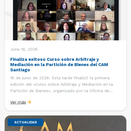
June 16, 2026
Finaliza exitoso Curso sobre Arbitraje y
Mediación en la Partición de Bienes del CAM
Santiago
16 de junio de 2026. Esta tarde finalizó la primera
edición del «Curso sobre Arbitraje y Mediación en la
Partición de Bienes», organizado por la Oficina de
Estudios y Relaciones Internacionales del Centro de
Ver más
Arbitraje y Mediación (CAM) de la Cámara de Comercio
de Santiago (CCS). El curso contó con […]
ACTUALIDAD