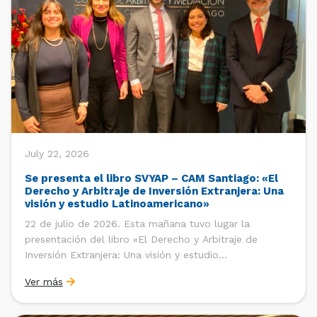
July 22, 2026
Se presenta el libro SVYAP – CAM Santiago: «El
Derecho y Arbitraje de Inversión Extranjera: Una
visión y estudio Latinoamericano»
22 de julio de 2026. Esta mañana tuvo lugar la
presentación del libro «El Derecho y Arbitraje de
Inversión Extranjera: Una visión y estudio
Latinoamericano», coordinado y editado por la red
Ver más
«Santiago Very Young Arbitration Practitioners»
(SVYAP), iniciativa que reúne a jóvenes profesionales
interesados en el arbitraje doméstico e internacional,