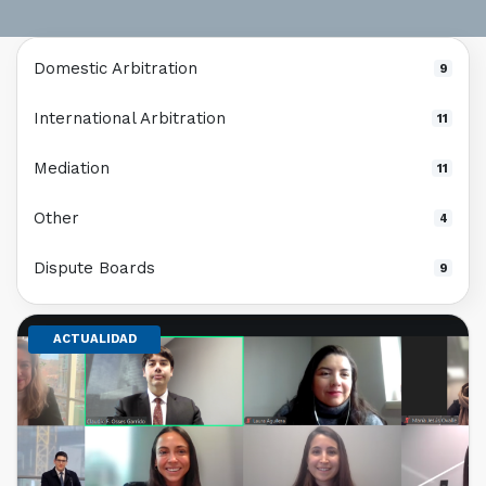
Domestic Arbitration
9
International Arbitration
11
Mediation
11
Other
4
Dispute Boards
9
ACTUALIDAD