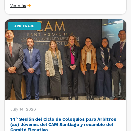
organizado por la Oficina de Estudios y Relaciones
Ver más
Internacionales con el apoyo de la Dirección Ejecutiva
y la Subdirección Ejecutiva y de Asuntos
Internacionales, tras […]
ARBITRAJE
July 14, 2026
14° Sesión del Ciclo de Coloquios para Árbitros
(as) Jóvenes del CAM Santiago y recambio del
Comité Ejecutivo