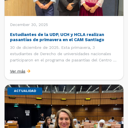
December 30, 2025
Estudiantes de la UDP, UCH y HCLA realizan
pasantías de primavera en el CAM Santiago
30 de diciembre de 2025. Esta primavera, 3
estudiantes de Derecho de universidades nacionales
participaron en el programa de pasantías del Centro de
Arbitraje y Mediación (CAM) de la Cámara de Comercio
Ver más
de Santiago (CCS). Entre el 3 de noviembre y el 30 de
diciembre realizaron su pasantía Ingrid Ivania […]
ACTUALIDAD