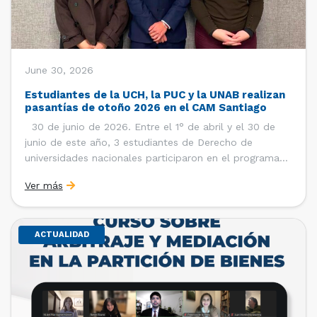
June 30, 2026
Estudiantes de la UCH, la PUC y la UNAB realizan
pasantías de otoño 2026 en el CAM Santiago
30 de junio de 2026. Entre el 1° de abril y el 30 de
junio de este año, 3 estudiantes de Derecho de
universidades nacionales participaron en el programa
de pasantías del Centro de Arbitraje y Mediación (CAM)
Ver más
de la Cámara de Comercio de Santiago (CCS). Así, se
realizaron […]
ACTUALIDAD