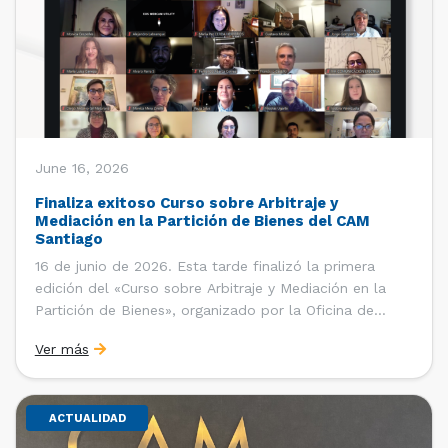
June 16, 2026
Finaliza exitoso Curso sobre Arbitraje y
Mediación en la Partición de Bienes del CAM
Santiago
16 de junio de 2026. Esta tarde finalizó la primera
edición del «Curso sobre Arbitraje y Mediación en la
Partición de Bienes», organizado por la Oficina de
Estudios y Relaciones Internacionales del Centro de
Ver más
Arbitraje y Mediación (CAM) de la Cámara de Comercio
de Santiago (CCS). El curso contó con […]
ACTUALIDAD