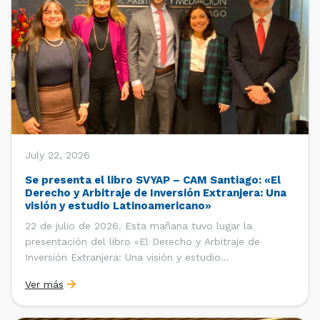
July 22, 2026
Se presenta el libro SVYAP – CAM Santiago: «El
Derecho y Arbitraje de Inversión Extranjera: Una
visión y estudio Latinoamericano»
22 de julio de 2026. Esta mañana tuvo lugar la
presentación del libro «El Derecho y Arbitraje de
Inversión Extranjera: Una visión y estudio
Latinoamericano», coordinado y editado por la red
Ver más
«Santiago Very Young Arbitration Practitioners»
(SVYAP), iniciativa que reúne a jóvenes profesionales
interesados en el arbitraje doméstico e internacional,