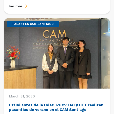
Sebastián Cerda (Economista de la Pontificia
Ver más
Universidad Católica de Chile y Magíster en Economía
de la Universidad de Chicago) y María Luisa Petitpas
[…]
PASANTES CAM SANTIAGO
March 31, 2026
Estudiantes de la UdeC, PUCV, UAI y UFT realizan
pasantías de verano en el CAM Santiago