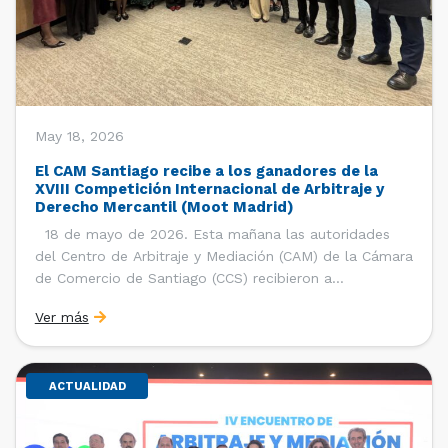
May 18, 2026
El CAM Santiago recibe a los ganadores de la
XVIII Competición Internacional de Arbitraje y
Derecho Mercantil (Moot Madrid)
18 de mayo de 2026. Esta mañana las autoridades
del Centro de Arbitraje y Mediación (CAM) de la Cámara
de Comercio de Santiago (CCS) recibieron a
estudiantes, ayudantes y entrenadores del equipo de la
Ver más
Facultad de Derecho de la Universidad de Chile que se
consagró como ganador de la […]
ACTUALIDAD