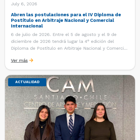
July 6, 2026
Abren las postulaciones para el IV Diploma de
Postítulo en Arbitraje Nacional y Comercial
Internacional
6 de julio de 2026. Entre el 5 de agosto y el 9 de
diciembre de 2026 tendrá lugar la 4° edición del
Diploma de Postítulo en Arbitraje Nacional y Comercial
Internacional, organizado por el Departamento de
Ver más
Derecho Internacional de la Facultad de Derecho de la
Universidad de Chile y […]
ACTUALIDAD