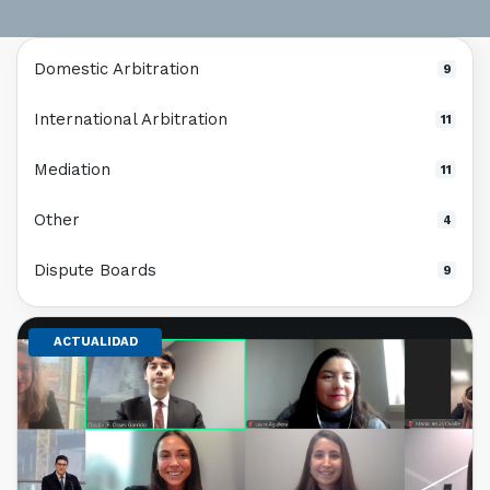
Domestic Arbitration
9
International Arbitration
11
Mediation
11
Other
4
Dispute Boards
9
ACTUALIDAD