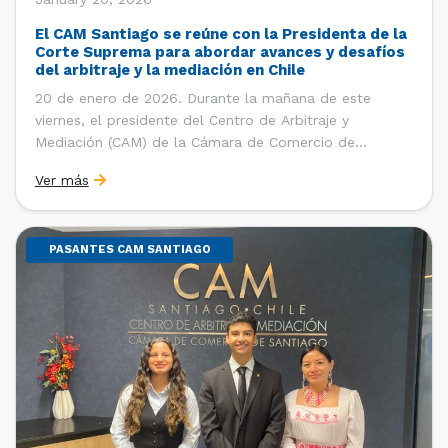
El CAM Santiago se reúne con la Presidenta de la
Corte Suprema para abordar avances y desafíos
del arbitraje y la mediación en Chile
20 de enero de 2026. Durante la mañana de este
viernes, el presidente del Centro de Arbitraje y
Mediación (CAM) de la Cámara de Comercio de
Santiago (CCS), Ricardo Riesco; la directora ejecutiva
Ver más
del CAM Santiago, Ximena Vial; y el gerente general de
la CCS, Carlos Soublette, sostuvieron un encuentro […]
PASANTES CAM SANTIAGO