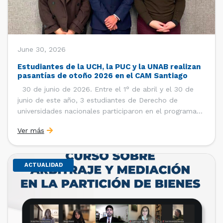
June 30, 2026
Estudiantes de la UCH, la PUC y la UNAB realizan
pasantías de otoño 2026 en el CAM Santiago
30 de junio de 2026. Entre el 1° de abril y el 30 de
junio de este año, 3 estudiantes de Derecho de
universidades nacionales participaron en el programa
de pasantías del Centro de Arbitraje y Mediación (CAM)
Ver más
de la Cámara de Comercio de Santiago (CCS). Así, se
realizaron […]
ACTUALIDAD