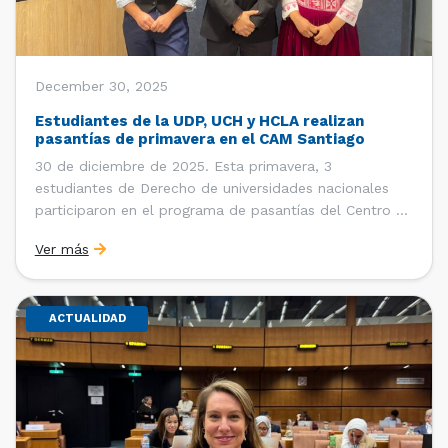
December 30, 2025
Estudiantes de la UDP, UCH y HCLA realizan
pasantías de primavera en el CAM Santiago
30 de diciembre de 2025. Esta primavera, 3
estudiantes de Derecho de universidades nacionales
participaron en el programa de pasantías del Centro de
Arbitraje y Mediación (CAM) de la Cámara de Comercio
Ver más
de Santiago (CCS). Entre el 3 de noviembre y el 30 de
diciembre realizaron su pasantía Ingrid Ivania […]
ACTUALIDAD