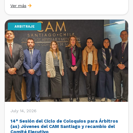
organizado por la Oficina de Estudios y Relaciones
Ver más
Internacionales con el apoyo de la Dirección Ejecutiva
y la Subdirección Ejecutiva y de Asuntos
Internacionales, tras […]
ARBITRAJE
July 14, 2026
14° Sesión del Ciclo de Coloquios para Árbitros
(as) Jóvenes del CAM Santiago y recambio del
Comité Ejecutivo