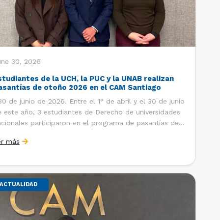
une 30, 2026
studiantes de la UCH, la PUC y la UNAB realizan
asantías de otoño 2026 en el CAM Santiago
 de junio de 2026. Entre el 1° de abril y el 30 de junio
 este año, 3 estudiantes de Derecho de universidades
cionales participaron en el programa de pasantías del
ntro de Arbitraje y Mediación (CAM) de la Cámara de
er más
mercio de Santiago (CCS). Así, se realizaron […]
ACTUALIDAD