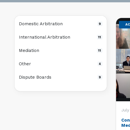
Domestic Arbitration
9
AC
International Arbitration
11
Mediation
11
Other
4
Dispute Boards
9
July
Con
Med