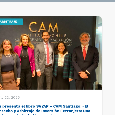
ARBITRAJE
ly 22, 2026
e presenta el libro SVYAP – CAM Santiago: «El
erecho y Arbitraje de Inversión Extranjera: Una