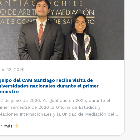
une 12, 2026
quipo del CAM Santiago recibe visita de
niversidades nacionales durante el primer
emestre
 de junio de 2026. Al igual que en 2025, durante el
imer semestre de 2026 la Oficina de Estudios y
laciones Internacionales y la Unidad de Mediación del
ntro de Arbitraje y Mediación (CAM) de la Cámara de
er más
mercio de Santiago (CCS) han recibido la visita de
tudiantes de […]