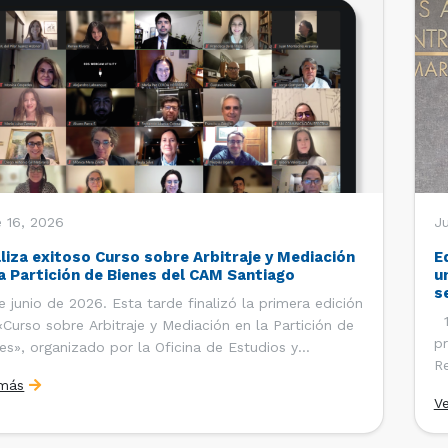
 16, 2026
J
aliza exitoso Curso sobre Arbitraje y Mediación
E
la Partición de Bienes del CAM Santiago
u
s
e junio de 2026. Esta tarde finalizó la primera edición
12
«Curso sobre Arbitraje y Mediación en la Partición de
pr
es», organizado por la Oficina de Estudios y
Re
ciones Internacionales del Centro de Arbitraje y
 más
Ce
ación (CAM) de la Cámara de Comercio de Santiago
V
Co
). El curso contó con […]
es