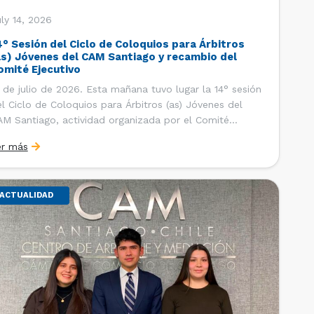
ly 14, 2026
4° Sesión del Ciclo de Coloquios para Árbitros
as) Jóvenes del CAM Santiago y recambio del
omité Ejecutivo
 de julio de 2026. Esta mañana tuvo lugar la 14° sesión
l Ciclo de Coloquios para Árbitros (as) Jóvenes del
M Santiago, actividad organizada por el Comité
ecutivo de los AJ CAM Santiago y la Oficina de
er más
tudios y Relaciones Internacionales del Centro, con la
nalidad de que los integrantes […]
ACTUALIDAD