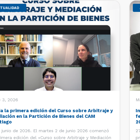
TUALIDAD
 3, 2026
M
ia la primera edición del Curso sobre Arbitraje y
I
iación en la Partición de Bienes del CAM
f
tiago
2
 junio de 2026. El martes 2 de junio 2026 comenzó
27
rimera edición del «Curso sobre Arbitraje y Mediación
pr