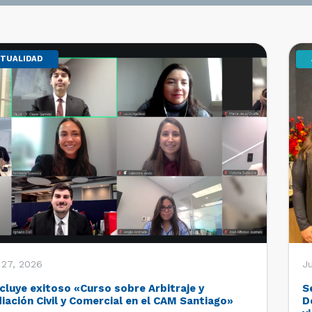
TUALIDAD
 27, 2026
Ju
cluye exitoso «Curso sobre Arbitraje y
S
iación Civil y Comercial en el CAM Santiago»
D