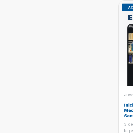
AC
June
Inic
Med
San
3 de
la p