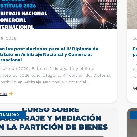
 6, 2026
J
en las postulaciones para el IV Diploma de
E
título en Arbitraje Nacional y Comercial
p
ernacional
30
 julio de 2026. Entre el 5 de agosto y el 9 de
de
embre de 2026 tendrá lugar la 4° edición del Diploma
na
ostítulo en Arbitraje Nacional y Comercial
Ce
V
rnacional, organizado por el Departamento de
Co
 más
cho Internacional de la Facultad de Derecho de la
ersidad de Chile y […]
TUALIDAD