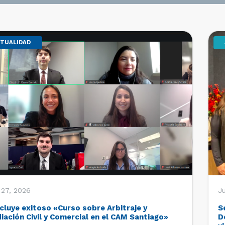
TUALIDAD
 27, 2026
Ju
cluye exitoso «Curso sobre Arbitraje y
S
iación Civil y Comercial en el CAM Santiago»
D