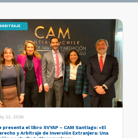
ARBITRAJE
ly 22, 2026
e presenta el libro SVYAP – CAM Santiago: «El
erecho y Arbitraje de Inversión Extranjera: Una