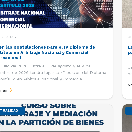
 6, 2026
J
en las postulaciones para el IV Diploma de
E
título en Arbitraje Nacional y Comercial
p
ernacional
30
 julio de 2026. Entre el 5 de agosto y el 9 de
de
embre de 2026 tendrá lugar la 4° edición del Diploma
na
ostítulo en Arbitraje Nacional y Comercial
Ce
V
rnacional, organizado por el Departamento de
Co
 más
cho Internacional de la Facultad de Derecho de la
ersidad de Chile y […]
TUALIDAD