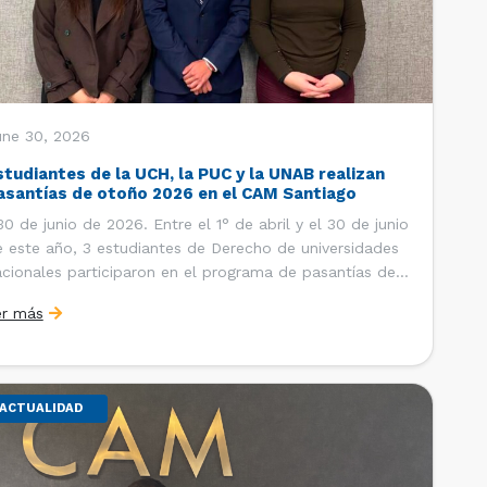
une 30, 2026
studiantes de la UCH, la PUC y la UNAB realizan
asantías de otoño 2026 en el CAM Santiago
 de junio de 2026. Entre el 1° de abril y el 30 de junio
 este año, 3 estudiantes de Derecho de universidades
cionales participaron en el programa de pasantías del
ntro de Arbitraje y Mediación (CAM) de la Cámara de
er más
mercio de Santiago (CCS). Así, se realizaron […]
ACTUALIDAD