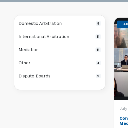
Domestic Arbitration
9
AC
International Arbitration
11
Mediation
11
Other
4
Dispute Boards
9
July
Con
Med