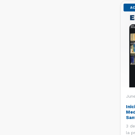
AC
June
Inic
Med
San
3 de
la p