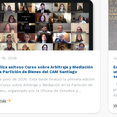
 16, 2026
J
aliza exitoso Curso sobre Arbitraje y Mediación
E
la Partición de Bienes del CAM Santiago
u
s
e junio de 2026. Esta tarde finalizó la primera edición
12
«Curso sobre Arbitraje y Mediación en la Partición de
pr
es», organizado por la Oficina de Estudios y
Re
ciones Internacionales del Centro de Arbitraje y
 más
Ce
ación (CAM) de la Cámara de Comercio de Santiago
V
Co
). El curso contó con […]
es