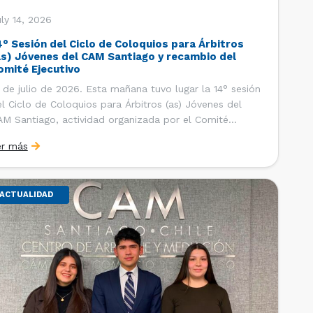
ly 14, 2026
4° Sesión del Ciclo de Coloquios para Árbitros
as) Jóvenes del CAM Santiago y recambio del
omité Ejecutivo
 de julio de 2026. Esta mañana tuvo lugar la 14° sesión
l Ciclo de Coloquios para Árbitros (as) Jóvenes del
M Santiago, actividad organizada por el Comité
ecutivo de los AJ CAM Santiago y la Oficina de
er más
tudios y Relaciones Internacionales del Centro, con la
nalidad de que los integrantes […]
ACTUALIDAD