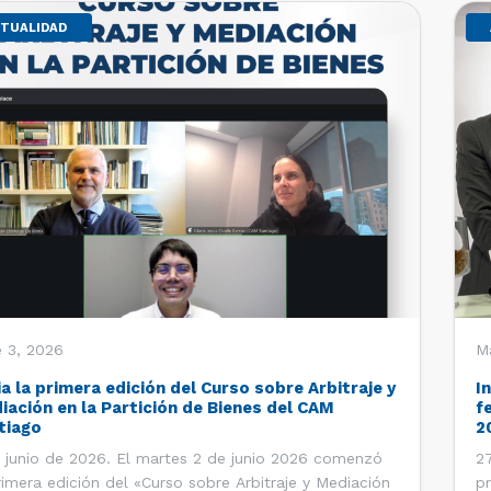
TUALIDAD
 3, 2026
M
ia la primera edición del Curso sobre Arbitraje y
I
iación en la Partición de Bienes del CAM
f
tiago
2
 junio de 2026. El martes 2 de junio 2026 comenzó
27
rimera edición del «Curso sobre Arbitraje y Mediación
pr