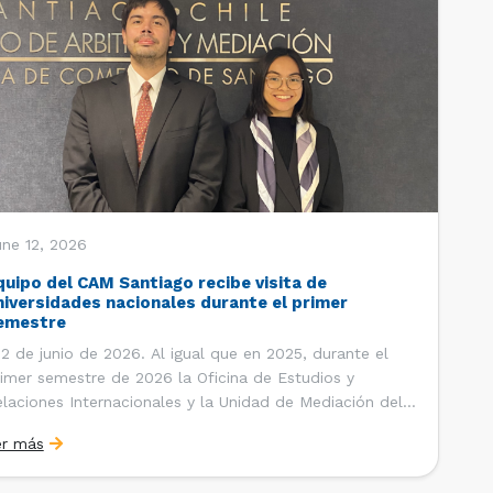
une 12, 2026
quipo del CAM Santiago recibe visita de
niversidades nacionales durante el primer
emestre
 de junio de 2026. Al igual que en 2025, durante el
imer semestre de 2026 la Oficina de Estudios y
laciones Internacionales y la Unidad de Mediación del
ntro de Arbitraje y Mediación (CAM) de la Cámara de
er más
mercio de Santiago (CCS) han recibido la visita de
tudiantes de […]