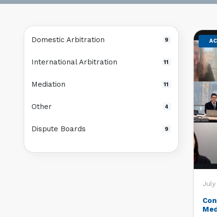
Domestic Arbitration
9
AC
International Arbitration
11
Mediation
11
Other
4
Dispute Boards
9
July
Con
Med