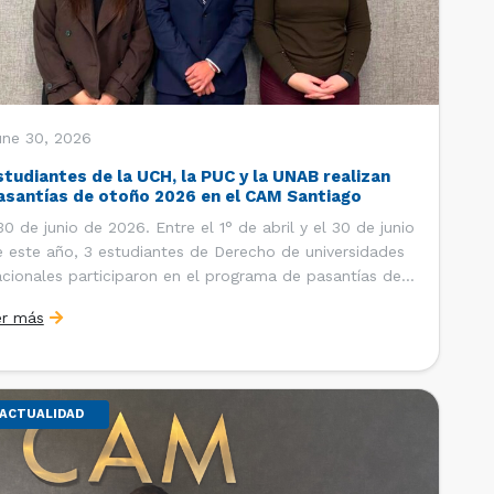
une 30, 2026
studiantes de la UCH, la PUC y la UNAB realizan
asantías de otoño 2026 en el CAM Santiago
 de junio de 2026. Entre el 1° de abril y el 30 de junio
 este año, 3 estudiantes de Derecho de universidades
cionales participaron en el programa de pasantías del
ntro de Arbitraje y Mediación (CAM) de la Cámara de
er más
mercio de Santiago (CCS). Así, se realizaron […]
ACTUALIDAD