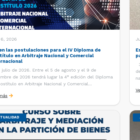
 6, 2026
J
en las postulaciones para el IV Diploma de
E
título en Arbitraje Nacional y Comercial
p
ernacional
30
 julio de 2026. Entre el 5 de agosto y el 9 de
de
embre de 2026 tendrá lugar la 4° edición del Diploma
na
ostítulo en Arbitraje Nacional y Comercial
Ce
V
rnacional, organizado por el Departamento de
Co
 más
cho Internacional de la Facultad de Derecho de la
ersidad de Chile y […]
TUALIDAD