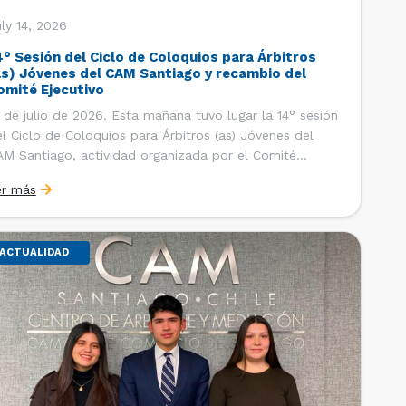
ly 14, 2026
4° Sesión del Ciclo de Coloquios para Árbitros
as) Jóvenes del CAM Santiago y recambio del
omité Ejecutivo
 de julio de 2026. Esta mañana tuvo lugar la 14° sesión
l Ciclo de Coloquios para Árbitros (as) Jóvenes del
M Santiago, actividad organizada por el Comité
ecutivo de los AJ CAM Santiago y la Oficina de
er más
tudios y Relaciones Internacionales del Centro, con la
nalidad de que los integrantes […]
ACTUALIDAD