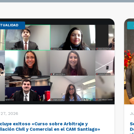
TUALIDAD
 27, 2026
Ju
cluye exitoso «Curso sobre Arbitraje y
S
iación Civil y Comercial en el CAM Santiago»
D