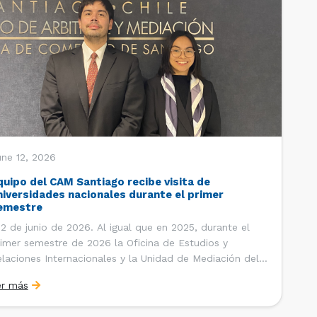
une 12, 2026
quipo del CAM Santiago recibe visita de
niversidades nacionales durante el primer
emestre
 de junio de 2026. Al igual que en 2025, durante el
imer semestre de 2026 la Oficina de Estudios y
laciones Internacionales y la Unidad de Mediación del
ntro de Arbitraje y Mediación (CAM) de la Cámara de
er más
mercio de Santiago (CCS) han recibido la visita de
tudiantes de […]