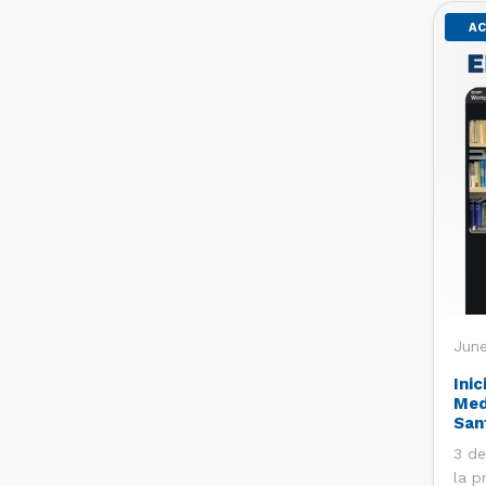
AC
June
Inic
Med
San
3 de
la p