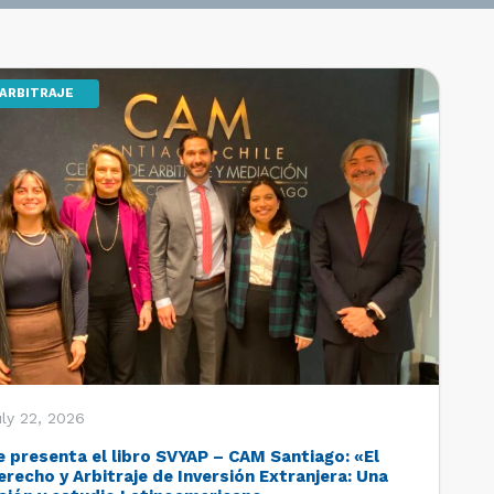
ARBITRAJE
ly 22, 2026
e presenta el libro SVYAP – CAM Santiago: «El
erecho y Arbitraje de Inversión Extranjera: Una