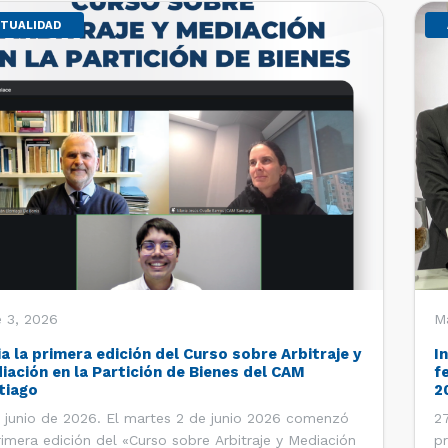
TUALIDAD
 3, 2026
M
ia la primera edición del Curso sobre Arbitraje y
I
iación en la Partición de Bienes del CAM
f
tiago
2
 junio de 2026. El martes 2 de junio 2026 comenzó
27
rimera edición del «Curso sobre Arbitraje y Mediación
pr