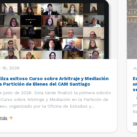
 16, 2026
J
aliza exitoso Curso sobre Arbitraje y Mediación
E
la Partición de Bienes del CAM Santiago
u
s
e junio de 2026. Esta tarde finalizó la primera edición
12
«Curso sobre Arbitraje y Mediación en la Partición de
pr
es», organizado por la Oficina de Estudios y
Re
ciones Internacionales del Centro de Arbitraje y
 más
Ce
ación (CAM) de la Cámara de Comercio de Santiago
V
Co
). El curso contó con […]
es