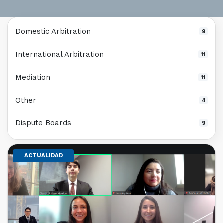
Domestic Arbitration
9
International Arbitration
11
Mediation
11
Other
4
Dispute Boards
9
ACTUALIDAD