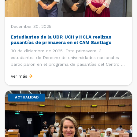
December 30, 2025
Estudiantes de la UDP, UCH y HCLA realizan
pasantías de primavera en el CAM Santiago
30 de diciembre de 2025. Esta primavera, 3
estudiantes de Derecho de universidades nacionales
participaron en el programa de pasantías del Centro de
Arbitraje y Mediación (CAM) de la Cámara de Comercio
Ver más
de Santiago (CCS). Entre el 3 de noviembre y el 30 de
diciembre realizaron su pasantía Ingrid Ivania […]
ACTUALIDAD