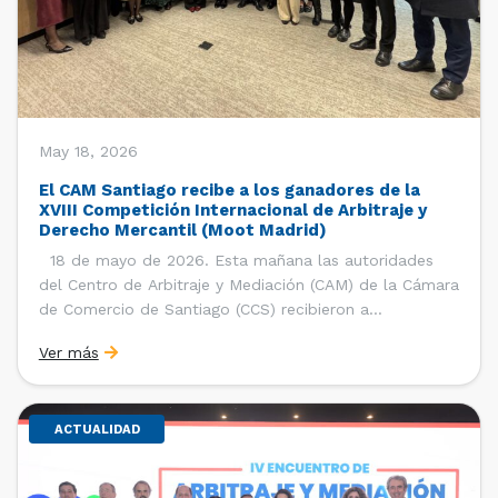
May 18, 2026
El CAM Santiago recibe a los ganadores de la
XVIII Competición Internacional de Arbitraje y
Derecho Mercantil (Moot Madrid)
18 de mayo de 2026. Esta mañana las autoridades
del Centro de Arbitraje y Mediación (CAM) de la Cámara
de Comercio de Santiago (CCS) recibieron a
estudiantes, ayudantes y entrenadores del equipo de la
Ver más
Facultad de Derecho de la Universidad de Chile que se
consagró como ganador de la […]
ACTUALIDAD