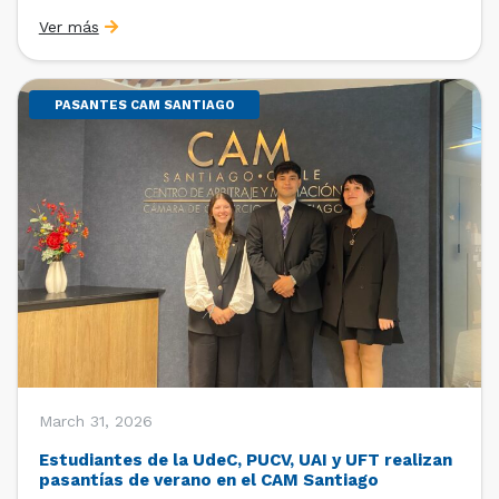
Sebastián Cerda (Economista de la Pontificia
Ver más
Universidad Católica de Chile y Magíster en Economía
de la Universidad de Chicago) y María Luisa Petitpas
[…]
PASANTES CAM SANTIAGO
March 31, 2026
Estudiantes de la UdeC, PUCV, UAI y UFT realizan
pasantías de verano en el CAM Santiago