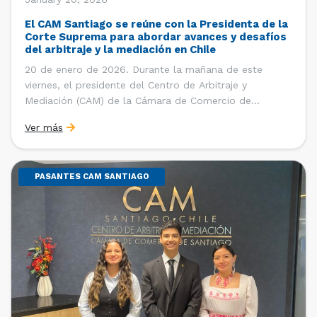
El CAM Santiago se reúne con la Presidenta de la
Corte Suprema para abordar avances y desafíos
del arbitraje y la mediación en Chile
20 de enero de 2026. Durante la mañana de este
viernes, el presidente del Centro de Arbitraje y
Mediación (CAM) de la Cámara de Comercio de
Santiago (CCS), Ricardo Riesco; la directora ejecutiva
Ver más
del CAM Santiago, Ximena Vial; y el gerente general de
la CCS, Carlos Soublette, sostuvieron un encuentro […]
PASANTES CAM SANTIAGO