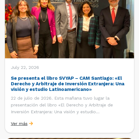
July 22, 2026
Se presenta el libro SVYAP – CAM Santiago: «El
Derecho y Arbitraje de Inversión Extranjera: Una
visión y estudio Latinoamericano»
22 de julio de 2026. Esta mañana tuvo lugar la
presentación del libro «El Derecho y Arbitraje de
Inversión Extranjera: Una visión y estudio
Latinoamericano», coordinado y editado por la red
Ver más
«Santiago Very Young Arbitration Practitioners»
(SVYAP), iniciativa que reúne a jóvenes profesionales
interesados en el arbitraje doméstico e internacional,