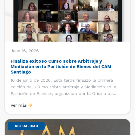
June 16, 2026
Finaliza exitoso Curso sobre Arbitraje y
Mediación en la Partición de Bienes del CAM
Santiago
16 de junio de 2026. Esta tarde finalizó la primera
edición del «Curso sobre Arbitraje y Mediación en la
Partición de Bienes», organizado por la Oficina de
Estudios y Relaciones Internacionales del Centro de
Ver más
Arbitraje y Mediación (CAM) de la Cámara de Comercio
de Santiago (CCS). El curso contó con […]
ACTUALIDAD