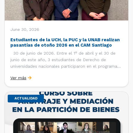
June 30, 2026
Estudiantes de la UCH, la PUC y la UNAB realizan
pasantías de otoño 2026 en el CAM Santiago
30 de junio de 2026. Entre el 1° de abril y el 30 de
junio de este año, 3 estudiantes de Derecho de
universidades nacionales participaron en el programa
de pasantías del Centro de Arbitraje y Mediación (CAM)
Ver más
de la Cámara de Comercio de Santiago (CCS). Así, se
realizaron […]
ACTUALIDAD