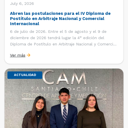
July 6, 2026
Abren las postulaciones para el IV Diploma de
Postítulo en Arbitraje Nacional y Comercial
Internacional
6 de julio de 2026. Entre el 5 de agosto y el 9 de
diciembre de 2026 tendrá lugar la 4° edición del
Diploma de Postítulo en Arbitraje Nacional y Comercial
Internacional, organizado por el Departamento de
Ver más
Derecho Internacional de la Facultad de Derecho de la
Universidad de Chile y […]
ACTUALIDAD