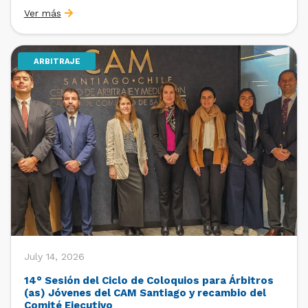
organizado por la Oficina de Estudios y Relaciones
Ver más
Internacionales con el apoyo de la Dirección Ejecutiva
y la Subdirección Ejecutiva y de Asuntos
Internacionales, tras […]
ARBITRAJE
July 14, 2026
14° Sesión del Ciclo de Coloquios para Árbitros
(as) Jóvenes del CAM Santiago y recambio del
Comité Ejecutivo