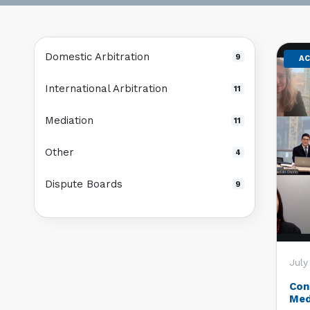
Domestic Arbitration
9
AC
International Arbitration
11
Mediation
11
Other
4
Dispute Boards
9
July
Con
Med