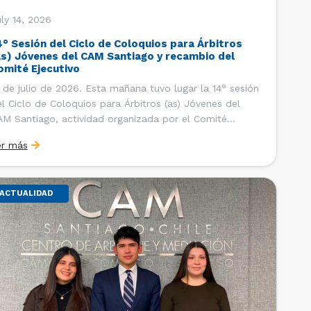
ly 14, 2026
4° Sesión del Ciclo de Coloquios para Árbitros
as) Jóvenes del CAM Santiago y recambio del
omité Ejecutivo
 de julio de 2026. Esta mañana tuvo lugar la 14° sesión
l Ciclo de Coloquios para Árbitros (as) Jóvenes del
M Santiago, actividad organizada por el Comité
ecutivo de los AJ CAM Santiago y la Oficina de
er más
tudios y Relaciones Internacionales del Centro, con la
nalidad de que los integrantes […]
ACTUALIDAD