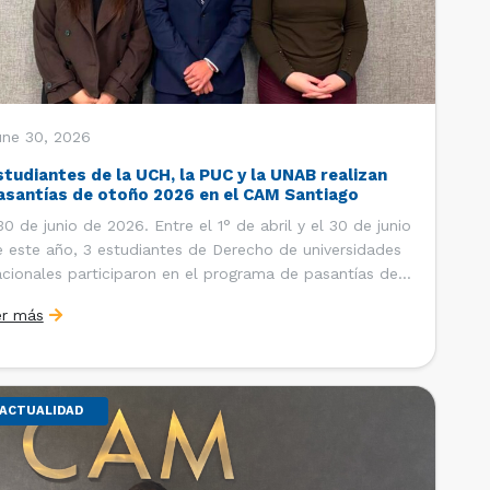
une 30, 2026
studiantes de la UCH, la PUC y la UNAB realizan
asantías de otoño 2026 en el CAM Santiago
 de junio de 2026. Entre el 1° de abril y el 30 de junio
 este año, 3 estudiantes de Derecho de universidades
cionales participaron en el programa de pasantías del
ntro de Arbitraje y Mediación (CAM) de la Cámara de
er más
mercio de Santiago (CCS). Así, se realizaron […]
ACTUALIDAD