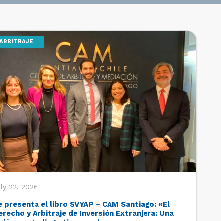
ARBITRAJE
ly 22, 2026
e presenta el libro SVYAP – CAM Santiago: «El
erecho y Arbitraje de Inversión Extranjera: Una