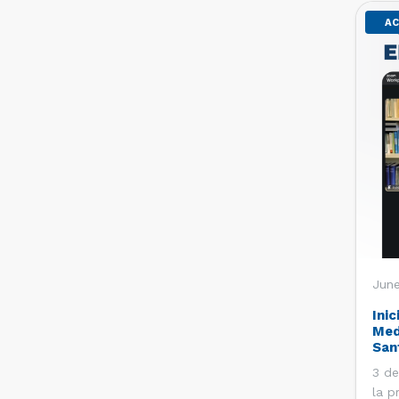
AC
June
Inic
Med
San
3 de
la p