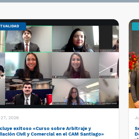
TUALIDAD
 27, 2026
Ju
cluye exitoso «Curso sobre Arbitraje y
S
iación Civil y Comercial en el CAM Santiago»
D