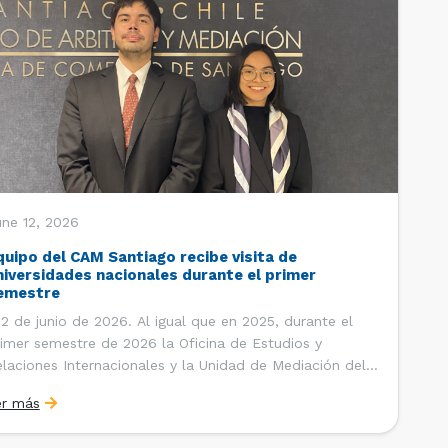
une 12, 2026
quipo del CAM Santiago recibe visita de
niversidades nacionales durante el primer
emestre
 de junio de 2026. Al igual que en 2025, durante el
imer semestre de 2026 la Oficina de Estudios y
laciones Internacionales y la Unidad de Mediación del
ntro de Arbitraje y Mediación (CAM) de la Cámara de
er más
mercio de Santiago (CCS) han recibido la visita de
tudiantes de […]