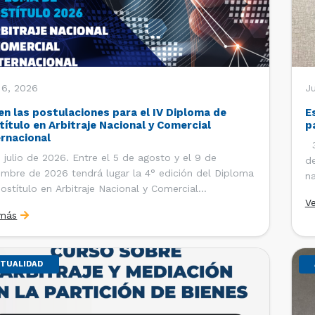
 6, 2026
J
en las postulaciones para el IV Diploma de
E
título en Arbitraje Nacional y Comercial
p
ernacional
30
 julio de 2026. Entre el 5 de agosto y el 9 de
de
embre de 2026 tendrá lugar la 4° edición del Diploma
na
ostítulo en Arbitraje Nacional y Comercial
Ce
V
rnacional, organizado por el Departamento de
Co
 más
cho Internacional de la Facultad de Derecho de la
ersidad de Chile y […]
TUALIDAD