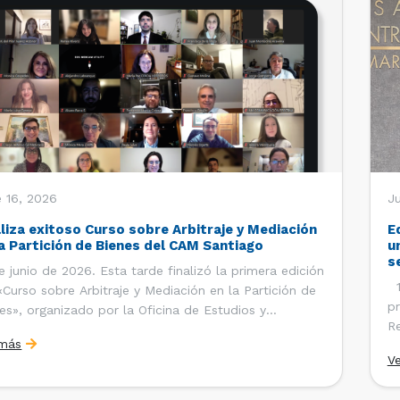
 16, 2026
J
aliza exitoso Curso sobre Arbitraje y Mediación
E
la Partición de Bienes del CAM Santiago
u
s
e junio de 2026. Esta tarde finalizó la primera edición
12
«Curso sobre Arbitraje y Mediación en la Partición de
pr
es», organizado por la Oficina de Estudios y
Re
ciones Internacionales del Centro de Arbitraje y
 más
Ce
ación (CAM) de la Cámara de Comercio de Santiago
V
Co
). El curso contó con […]
es