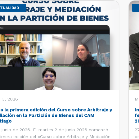
TUALIDAD
 3, 2026
M
ia la primera edición del Curso sobre Arbitraje y
I
iación en la Partición de Bienes del CAM
f
tiago
2
 junio de 2026. El martes 2 de junio 2026 comenzó
27
rimera edición del «Curso sobre Arbitraje y Mediación
pr