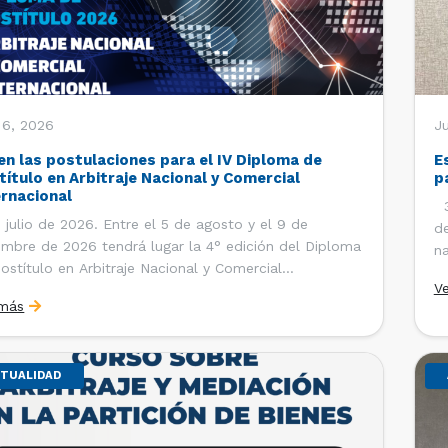
 6, 2026
J
en las postulaciones para el IV Diploma de
E
título en Arbitraje Nacional y Comercial
p
ernacional
30
 julio de 2026. Entre el 5 de agosto y el 9 de
de
embre de 2026 tendrá lugar la 4° edición del Diploma
na
ostítulo en Arbitraje Nacional y Comercial
Ce
V
rnacional, organizado por el Departamento de
Co
 más
cho Internacional de la Facultad de Derecho de la
ersidad de Chile y […]
TUALIDAD