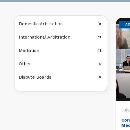
Domestic Arbitration
9
AC
International Arbitration
11
Mediation
11
Other
4
Dispute Boards
9
July
Con
Med