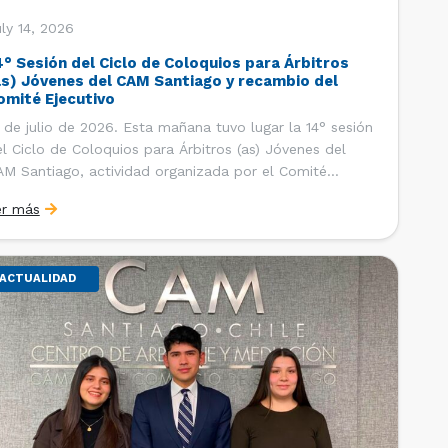
ly 14, 2026
4° Sesión del Ciclo de Coloquios para Árbitros
as) Jóvenes del CAM Santiago y recambio del
omité Ejecutivo
 de julio de 2026. Esta mañana tuvo lugar la 14° sesión
l Ciclo de Coloquios para Árbitros (as) Jóvenes del
M Santiago, actividad organizada por el Comité
ecutivo de los AJ CAM Santiago y la Oficina de
er más
tudios y Relaciones Internacionales del Centro, con la
nalidad de que los integrantes […]
ACTUALIDAD