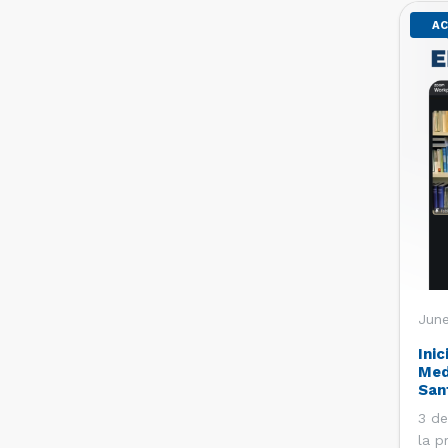
AC
June
Inic
Med
San
3 de
la p