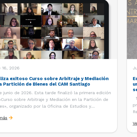
 16, 2026
J
aliza exitoso Curso sobre Arbitraje y Mediación
E
la Partición de Bienes del CAM Santiago
u
s
e junio de 2026. Esta tarde finalizó la primera edición
12
«Curso sobre Arbitraje y Mediación en la Partición de
pr
es», organizado por la Oficina de Estudios y
Re
ciones Internacionales del Centro de Arbitraje y
 más
Ce
ación (CAM) de la Cámara de Comercio de Santiago
V
Co
). El curso contó con […]
es