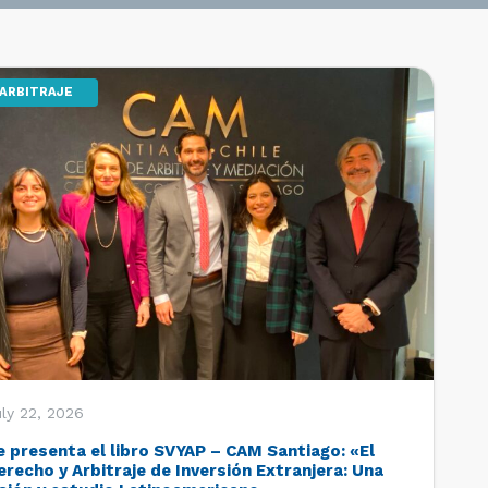
ARBITRAJE
ly 22, 2026
e presenta el libro SVYAP – CAM Santiago: «El
erecho y Arbitraje de Inversión Extranjera: Una