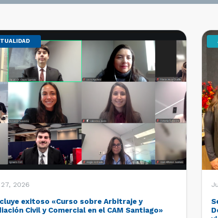
TUALIDAD
 27, 2026
Ju
cluye exitoso «Curso sobre Arbitraje y
S
iación Civil y Comercial en el CAM Santiago»
D