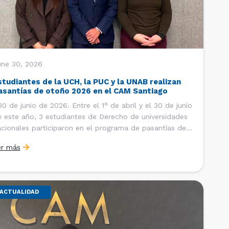
une 30, 2026
studiantes de la UCH, la PUC y la UNAB realizan
asantías de otoño 2026 en el CAM Santiago
 de junio de 2026. Entre el 1° de abril y el 30 de junio
 este año, 3 estudiantes de Derecho de universidades
cionales participaron en el programa de pasantías del
ntro de Arbitraje y Mediación (CAM) de la Cámara de
er más
mercio de Santiago (CCS). Así, se realizaron […]
ACTUALIDAD