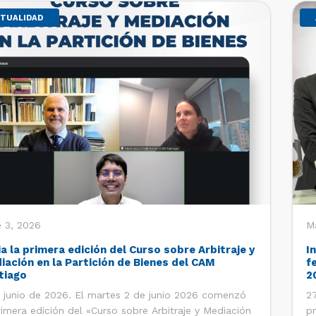
TUALIDAD
 3, 2026
M
ia la primera edición del Curso sobre Arbitraje y
I
iación en la Partición de Bienes del CAM
f
tiago
2
 junio de 2026. El martes 2 de junio 2026 comenzó
27
rimera edición del «Curso sobre Arbitraje y Mediación
pr