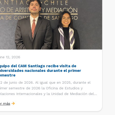
une 12, 2026
quipo del CAM Santiago recibe visita de
niversidades nacionales durante el primer
emestre
 de junio de 2026. Al igual que en 2025, durante el
imer semestre de 2026 la Oficina de Estudios y
laciones Internacionales y la Unidad de Mediación del
ntro de Arbitraje y Mediación (CAM) de la Cámara de
er más
mercio de Santiago (CCS) han recibido la visita de
tudiantes de […]