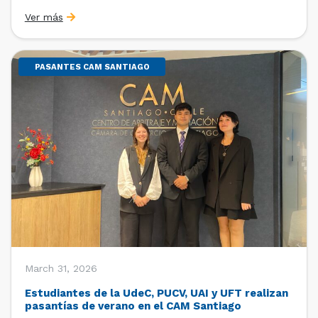
Sebastián Cerda (Economista de la Pontificia
Ver más
Universidad Católica de Chile y Magíster en Economía
de la Universidad de Chicago) y María Luisa Petitpas
[…]
PASANTES CAM SANTIAGO
March 31, 2026
Estudiantes de la UdeC, PUCV, UAI y UFT realizan
pasantías de verano en el CAM Santiago