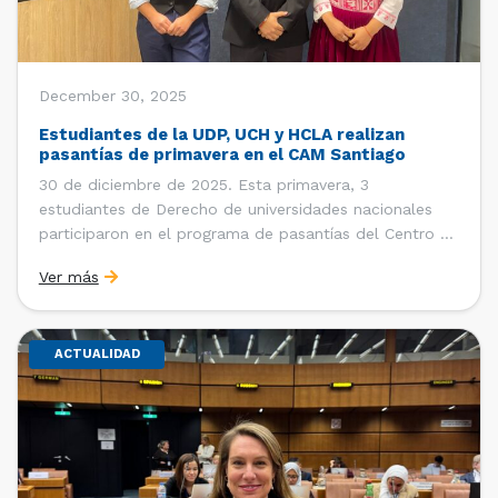
December 30, 2025
Estudiantes de la UDP, UCH y HCLA realizan
pasantías de primavera en el CAM Santiago
30 de diciembre de 2025. Esta primavera, 3
estudiantes de Derecho de universidades nacionales
participaron en el programa de pasantías del Centro de
Arbitraje y Mediación (CAM) de la Cámara de Comercio
Ver más
de Santiago (CCS). Entre el 3 de noviembre y el 30 de
diciembre realizaron su pasantía Ingrid Ivania […]
ACTUALIDAD