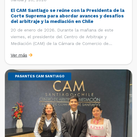
El CAM Santiago se reúne con la Presidenta de la
Corte Suprema para abordar avances y desafíos
del arbitraje y la mediación en Chile
20 de enero de 2026. Durante la mañana de este
viernes, el presidente del Centro de Arbitraje y
Mediación (CAM) de la Cámara de Comercio de
Santiago (CCS), Ricardo Riesco; la directora ejecutiva
Ver más
del CAM Santiago, Ximena Vial; y el gerente general de
la CCS, Carlos Soublette, sostuvieron un encuentro […]
PASANTES CAM SANTIAGO