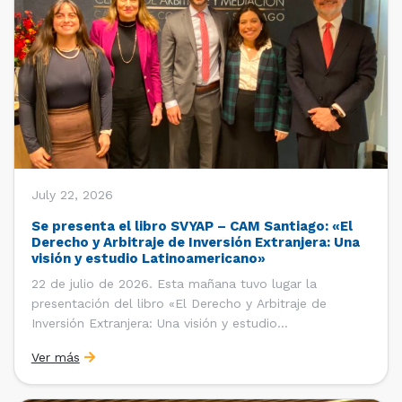
July 22, 2026
Se presenta el libro SVYAP – CAM Santiago: «El
Derecho y Arbitraje de Inversión Extranjera: Una
visión y estudio Latinoamericano»
22 de julio de 2026. Esta mañana tuvo lugar la
presentación del libro «El Derecho y Arbitraje de
Inversión Extranjera: Una visión y estudio
Latinoamericano», coordinado y editado por la red
Ver más
«Santiago Very Young Arbitration Practitioners»
(SVYAP), iniciativa que reúne a jóvenes profesionales
interesados en el arbitraje doméstico e internacional,