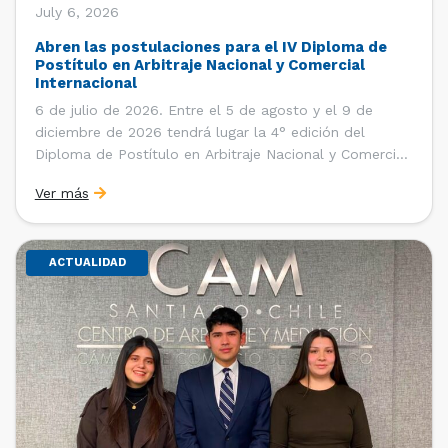
July 6, 2026
Abren las postulaciones para el IV Diploma de
Postítulo en Arbitraje Nacional y Comercial
Internacional
6 de julio de 2026. Entre el 5 de agosto y el 9 de
diciembre de 2026 tendrá lugar la 4° edición del
Diploma de Postítulo en Arbitraje Nacional y Comercial
Internacional, organizado por el Departamento de
Ver más
Derecho Internacional de la Facultad de Derecho de la
Universidad de Chile y […]
ACTUALIDAD