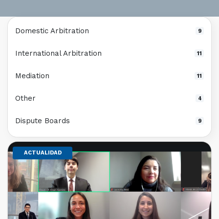
Domestic Arbitration
9
International Arbitration
11
Mediation
11
Other
4
Dispute Boards
9
ACTUALIDAD