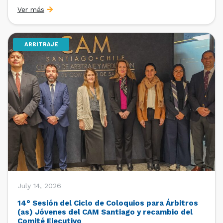
organizado por la Oficina de Estudios y Relaciones
Ver más
Internacionales con el apoyo de la Dirección Ejecutiva
y la Subdirección Ejecutiva y de Asuntos
Internacionales, tras […]
ARBITRAJE
July 14, 2026
14° Sesión del Ciclo de Coloquios para Árbitros
(as) Jóvenes del CAM Santiago y recambio del
Comité Ejecutivo