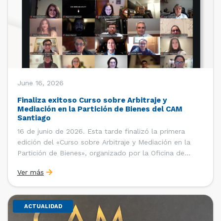
June 16, 2026
Finaliza exitoso Curso sobre Arbitraje y
Mediación en la Partición de Bienes del CAM
Santiago
16 de junio de 2026. Esta tarde finalizó la primera
edición del «Curso sobre Arbitraje y Mediación en la
Partición de Bienes», organizado por la Oficina de
Estudios y Relaciones Internacionales del Centro de
Ver más
Arbitraje y Mediación (CAM) de la Cámara de Comercio
de Santiago (CCS). El curso contó con […]
ACTUALIDAD