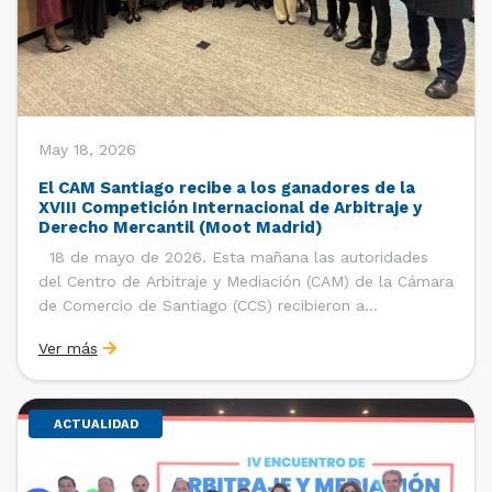
May 18, 2026
El CAM Santiago recibe a los ganadores de la
XVIII Competición Internacional de Arbitraje y
Derecho Mercantil (Moot Madrid)
18 de mayo de 2026. Esta mañana las autoridades
del Centro de Arbitraje y Mediación (CAM) de la Cámara
de Comercio de Santiago (CCS) recibieron a
estudiantes, ayudantes y entrenadores del equipo de la
Ver más
Facultad de Derecho de la Universidad de Chile que se
consagró como ganador de la […]
ACTUALIDAD