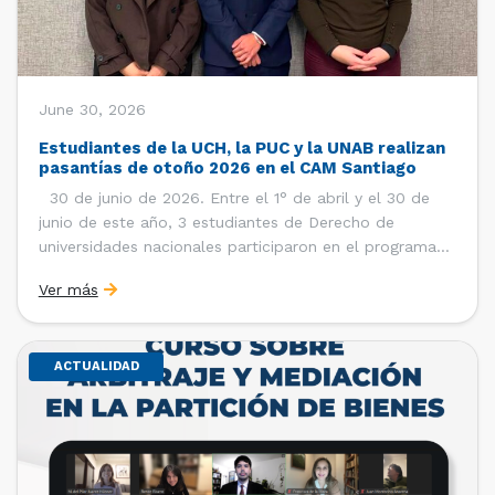
June 30, 2026
Estudiantes de la UCH, la PUC y la UNAB realizan
pasantías de otoño 2026 en el CAM Santiago
30 de junio de 2026. Entre el 1° de abril y el 30 de
junio de este año, 3 estudiantes de Derecho de
universidades nacionales participaron en el programa
de pasantías del Centro de Arbitraje y Mediación (CAM)
Ver más
de la Cámara de Comercio de Santiago (CCS). Así, se
realizaron […]
ACTUALIDAD