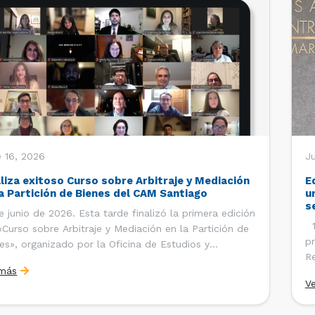
 16, 2026
J
aliza exitoso Curso sobre Arbitraje y Mediación
E
la Partición de Bienes del CAM Santiago
u
s
e junio de 2026. Esta tarde finalizó la primera edición
12
«Curso sobre Arbitraje y Mediación en la Partición de
pr
es», organizado por la Oficina de Estudios y
Re
ciones Internacionales del Centro de Arbitraje y
 más
Ce
ación (CAM) de la Cámara de Comercio de Santiago
V
Co
). El curso contó con […]
es