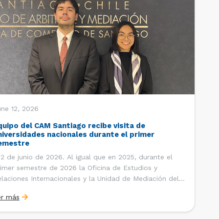
une 12, 2026
quipo del CAM Santiago recibe visita de
niversidades nacionales durante el primer
emestre
 de junio de 2026. Al igual que en 2025, durante el
imer semestre de 2026 la Oficina de Estudios y
laciones Internacionales y la Unidad de Mediación del
ntro de Arbitraje y Mediación (CAM) de la Cámara de
er más
mercio de Santiago (CCS) han recibido la visita de
tudiantes de […]