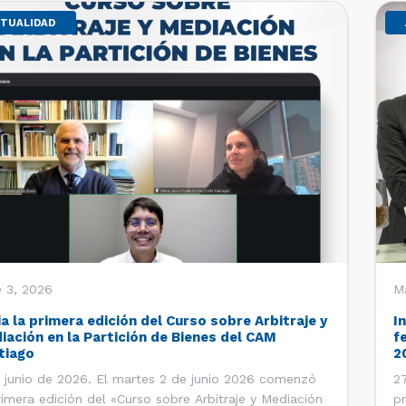
TUALIDAD
 3, 2026
M
ia la primera edición del Curso sobre Arbitraje y
I
iación en la Partición de Bienes del CAM
f
tiago
2
 junio de 2026. El martes 2 de junio 2026 comenzó
27
rimera edición del «Curso sobre Arbitraje y Mediación
pr