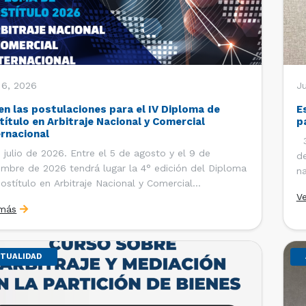
 6, 2026
J
en las postulaciones para el IV Diploma de
E
título en Arbitraje Nacional y Comercial
p
ernacional
30
 julio de 2026. Entre el 5 de agosto y el 9 de
de
embre de 2026 tendrá lugar la 4° edición del Diploma
na
ostítulo en Arbitraje Nacional y Comercial
Ce
V
rnacional, organizado por el Departamento de
Co
 más
cho Internacional de la Facultad de Derecho de la
ersidad de Chile y […]
TUALIDAD