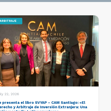
ARBITRAJE
ly 22, 2026
e presenta el libro SVYAP – CAM Santiago: «El
erecho y Arbitraje de Inversión Extranjera: Una