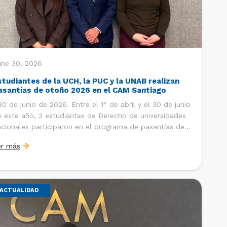
une 30, 2026
studiantes de la UCH, la PUC y la UNAB realizan
asantías de otoño 2026 en el CAM Santiago
 de junio de 2026. Entre el 1° de abril y el 30 de junio
 este año, 3 estudiantes de Derecho de universidades
cionales participaron en el programa de pasantías del
ntro de Arbitraje y Mediación (CAM) de la Cámara de
er más
mercio de Santiago (CCS). Así, se realizaron […]
ACTUALIDAD