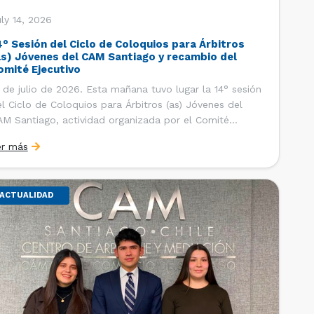
ly 14, 2026
4° Sesión del Ciclo de Coloquios para Árbitros
as) Jóvenes del CAM Santiago y recambio del
omité Ejecutivo
 de julio de 2026. Esta mañana tuvo lugar la 14° sesión
l Ciclo de Coloquios para Árbitros (as) Jóvenes del
M Santiago, actividad organizada por el Comité
ecutivo de los AJ CAM Santiago y la Oficina de
er más
tudios y Relaciones Internacionales del Centro, con la
nalidad de que los integrantes […]
ACTUALIDAD