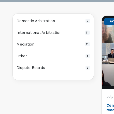
Domestic Arbitration
9
AC
International Arbitration
11
Mediation
11
Other
4
Dispute Boards
9
July
Con
Med