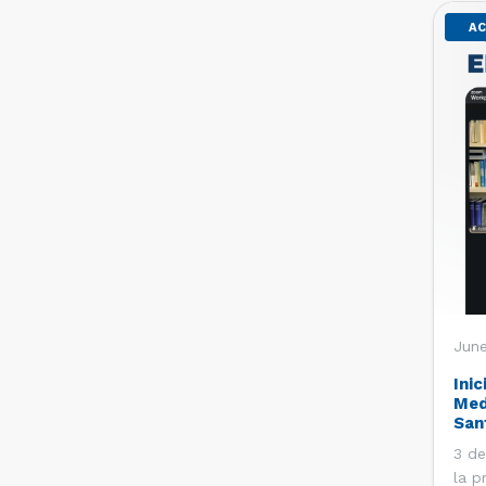
AC
June
Inic
Med
San
3 de
la p