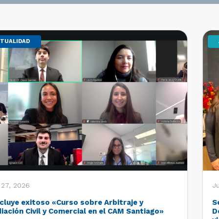
TUALIDAD
 27, 2026
Ju
cluye exitoso «Curso sobre Arbitraje y
S
iación Civil y Comercial en el CAM Santiago»
D