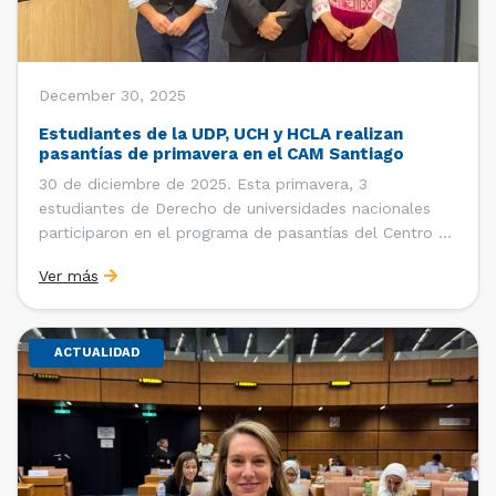
December 30, 2025
Estudiantes de la UDP, UCH y HCLA realizan
pasantías de primavera en el CAM Santiago
30 de diciembre de 2025. Esta primavera, 3
estudiantes de Derecho de universidades nacionales
participaron en el programa de pasantías del Centro de
Arbitraje y Mediación (CAM) de la Cámara de Comercio
Ver más
de Santiago (CCS). Entre el 3 de noviembre y el 30 de
diciembre realizaron su pasantía Ingrid Ivania […]
ACTUALIDAD