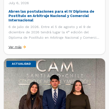
July 6, 2026
Abren las postulaciones para el IV Diploma de
Postítulo en Arbitraje Nacional y Comercial
Internacional
6 de julio de 2026. Entre el 5 de agosto y el 9 de
diciembre de 2026 tendrá lugar la 4° edición del
Diploma de Postítulo en Arbitraje Nacional y Comercial
Internacional, organizado por el Departamento de
Ver más
Derecho Internacional de la Facultad de Derecho de la
Universidad de Chile y […]
ACTUALIDAD