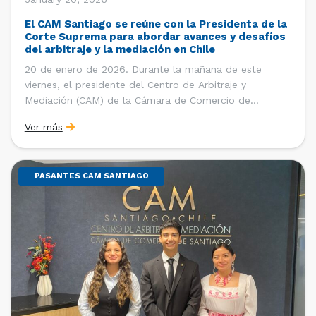
El CAM Santiago se reúne con la Presidenta de la
Corte Suprema para abordar avances y desafíos
del arbitraje y la mediación en Chile
20 de enero de 2026. Durante la mañana de este
viernes, el presidente del Centro de Arbitraje y
Mediación (CAM) de la Cámara de Comercio de
Santiago (CCS), Ricardo Riesco; la directora ejecutiva
Ver más
del CAM Santiago, Ximena Vial; y el gerente general de
la CCS, Carlos Soublette, sostuvieron un encuentro […]
PASANTES CAM SANTIAGO