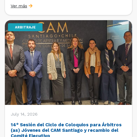
organizado por la Oficina de Estudios y Relaciones
Ver más
Internacionales con el apoyo de la Dirección Ejecutiva
y la Subdirección Ejecutiva y de Asuntos
Internacionales, tras […]
ARBITRAJE
July 14, 2026
14° Sesión del Ciclo de Coloquios para Árbitros
(as) Jóvenes del CAM Santiago y recambio del
Comité Ejecutivo