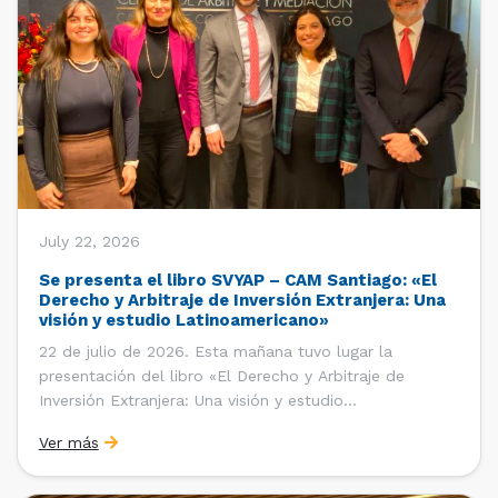
July 22, 2026
Se presenta el libro SVYAP – CAM Santiago: «El
Derecho y Arbitraje de Inversión Extranjera: Una
visión y estudio Latinoamericano»
22 de julio de 2026. Esta mañana tuvo lugar la
presentación del libro «El Derecho y Arbitraje de
Inversión Extranjera: Una visión y estudio
Latinoamericano», coordinado y editado por la red
Ver más
«Santiago Very Young Arbitration Practitioners»
(SVYAP), iniciativa que reúne a jóvenes profesionales
interesados en el arbitraje doméstico e internacional,