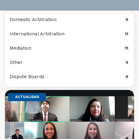
Domestic Arbitration
9
International Arbitration
11
Mediation
11
Other
4
Dispute Boards
9
ACTUALIDAD