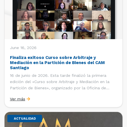
June 16, 2026
Finaliza exitoso Curso sobre Arbitraje y
Mediación en la Partición de Bienes del CAM
Santiago
16 de junio de 2026. Esta tarde finalizó la primera
edición del «Curso sobre Arbitraje y Mediación en la
Partición de Bienes», organizado por la Oficina de
Estudios y Relaciones Internacionales del Centro de
Ver más
Arbitraje y Mediación (CAM) de la Cámara de Comercio
de Santiago (CCS). El curso contó con […]
ACTUALIDAD