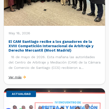
May 18, 2026
El CAM Santiago recibe a los ganadores de la
XVIII Competición Internacional de Arbitraje y
Derecho Mercantil (Moot Madrid)
18 de mayo de 2026. Esta mañana las autoridades
del Centro de Arbitraje y Mediación (CAM) de la Cámara
de Comercio de Santiago (CCS) recibieron a
estudiantes, ayudantes y entrenadores del equipo de la
Ver más
Facultad de Derecho de la Universidad de Chile que se
consagró como ganador de la […]
ACTUALIDAD