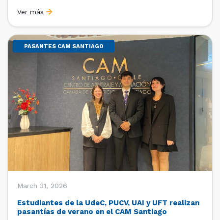
Sebastián Cerda (Economista de la Pontificia
Ver más
Universidad Católica de Chile y Magíster en Economía
de la Universidad de Chicago) y María Luisa Petitpas
[…]
PASANTES CAM SANTIAGO
March 31, 2026
Estudiantes de la UdeC, PUCV, UAI y UFT realizan
pasantías de verano en el CAM Santiago