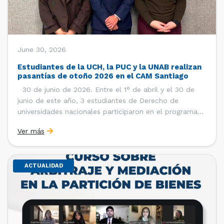
June 30, 2026
Estudiantes de la UCH, la PUC y la UNAB realizan
pasantías de otoño 2026 en el CAM Santiago
30 de junio de 2026. Entre el 1° de abril y el 30 de
junio de este año, 3 estudiantes de Derecho de
universidades nacionales participaron en el programa
de pasantías del Centro de Arbitraje y Mediación (CAM)
Ver más
de la Cámara de Comercio de Santiago (CCS). Así, se
realizaron […]
ACTUALIDAD