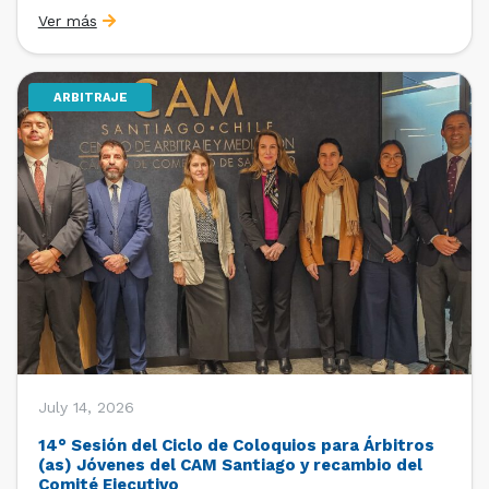
organizado por la Oficina de Estudios y Relaciones
Ver más
Internacionales con el apoyo de la Dirección Ejecutiva
y la Subdirección Ejecutiva y de Asuntos
Internacionales, tras […]
ARBITRAJE
July 14, 2026
14° Sesión del Ciclo de Coloquios para Árbitros
(as) Jóvenes del CAM Santiago y recambio del
Comité Ejecutivo