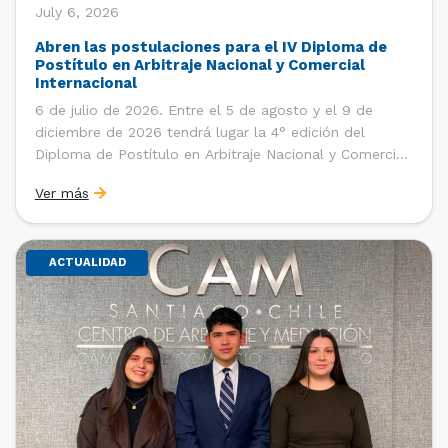
July 6, 2026
Abren las postulaciones para el IV Diploma de
Postítulo en Arbitraje Nacional y Comercial
Internacional
6 de julio de 2026. Entre el 5 de agosto y el 9 de
diciembre de 2026 tendrá lugar la 4° edición del
Diploma de Postítulo en Arbitraje Nacional y Comercial
Internacional, organizado por el Departamento de
Ver más
Derecho Internacional de la Facultad de Derecho de la
Universidad de Chile y […]
ACTUALIDAD