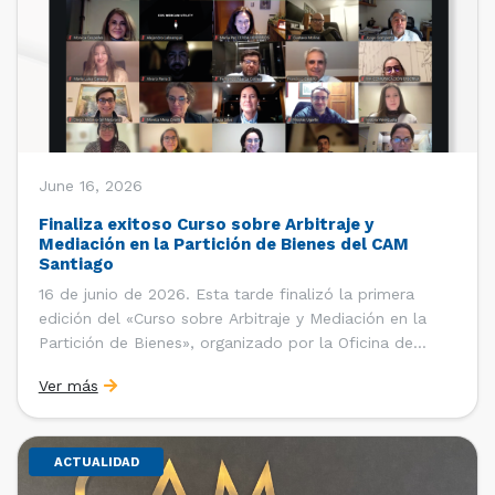
June 16, 2026
Finaliza exitoso Curso sobre Arbitraje y
Mediación en la Partición de Bienes del CAM
Santiago
16 de junio de 2026. Esta tarde finalizó la primera
edición del «Curso sobre Arbitraje y Mediación en la
Partición de Bienes», organizado por la Oficina de
Estudios y Relaciones Internacionales del Centro de
Ver más
Arbitraje y Mediación (CAM) de la Cámara de Comercio
de Santiago (CCS). El curso contó con […]
ACTUALIDAD