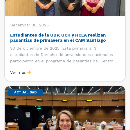
December 30, 2025
Estudiantes de la UDP, UCH y HCLA realizan
pasantías de primavera en el CAM Santiago
30 de diciembre de 2025. Esta primavera, 3
estudiantes de Derecho de universidades nacionales
participaron en el programa de pasantías del Centro de
Arbitraje y Mediación (CAM) de la Cámara de Comercio
Ver más
de Santiago (CCS). Entre el 3 de noviembre y el 30 de
diciembre realizaron su pasantía Ingrid Ivania […]
ACTUALIDAD