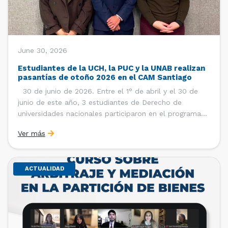
June 30, 2026
Estudiantes de la UCH, la PUC y la UNAB realizan
pasantías de otoño 2026 en el CAM Santiago
30 de junio de 2026. Entre el 1° de abril y el 30 de
junio de este año, 3 estudiantes de Derecho de
universidades nacionales participaron en el programa
de pasantías del Centro de Arbitraje y Mediación (CAM)
Ver más
de la Cámara de Comercio de Santiago (CCS). Así, se
realizaron […]
ACTUALIDAD