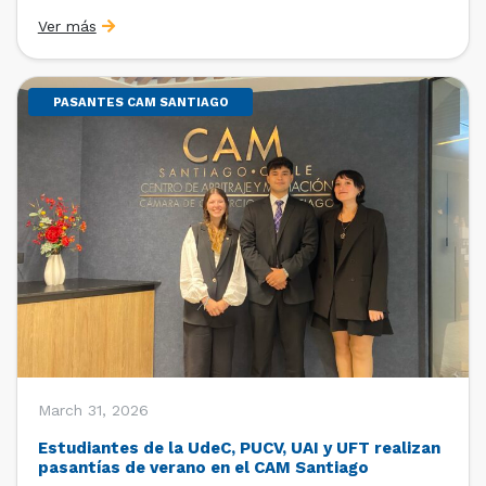
Sebastián Cerda (Economista de la Pontificia
Ver más
Universidad Católica de Chile y Magíster en Economía
de la Universidad de Chicago) y María Luisa Petitpas
[…]
PASANTES CAM SANTIAGO
March 31, 2026
Estudiantes de la UdeC, PUCV, UAI y UFT realizan
pasantías de verano en el CAM Santiago