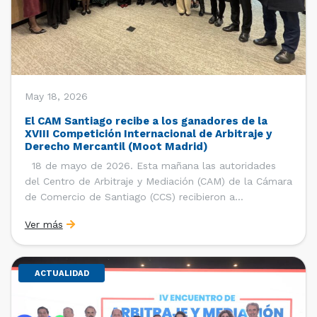
May 18, 2026
El CAM Santiago recibe a los ganadores de la
XVIII Competición Internacional de Arbitraje y
Derecho Mercantil (Moot Madrid)
18 de mayo de 2026. Esta mañana las autoridades
del Centro de Arbitraje y Mediación (CAM) de la Cámara
de Comercio de Santiago (CCS) recibieron a
estudiantes, ayudantes y entrenadores del equipo de la
Ver más
Facultad de Derecho de la Universidad de Chile que se
consagró como ganador de la […]
ACTUALIDAD