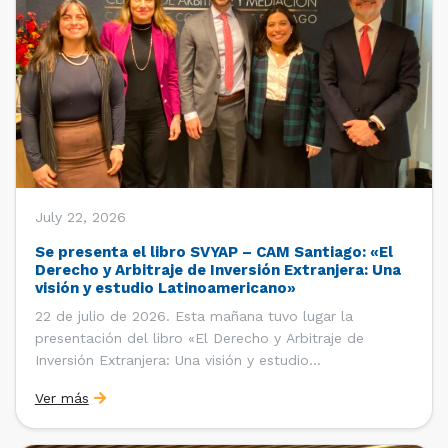
July 22, 2026
Se presenta el libro SVYAP – CAM Santiago: «El
Derecho y Arbitraje de Inversión Extranjera: Una
visión y estudio Latinoamericano»
22 de julio de 2026. Esta mañana tuvo lugar la
presentación del libro «El Derecho y Arbitraje de
Inversión Extranjera: Una visión y estudio
Latinoamericano», coordinado y editado por la red
Ver más
«Santiago Very Young Arbitration Practitioners»
(SVYAP), iniciativa que reúne a jóvenes profesionales
interesados en el arbitraje doméstico e internacional,