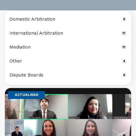
Domestic Arbitration
9
International Arbitration
11
Mediation
11
Other
4
Dispute Boards
9
ACTUALIDAD