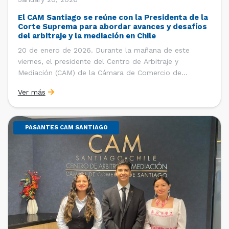
El CAM Santiago se reúne con la Presidenta de la
Corte Suprema para abordar avances y desafíos
del arbitraje y la mediación en Chile
20 de enero de 2026. Durante la mañana de este
viernes, el presidente del Centro de Arbitraje y
Mediación (CAM) de la Cámara de Comercio de
Santiago (CCS), Ricardo Riesco; la directora ejecutiva
Ver más
del CAM Santiago, Ximena Vial; y el gerente general de
la CCS, Carlos Soublette, sostuvieron un encuentro […]
PASANTES CAM SANTIAGO