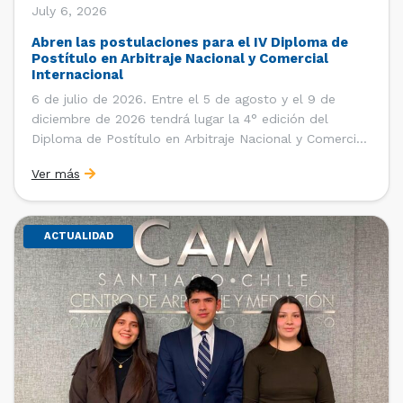
July 6, 2026
Abren las postulaciones para el IV Diploma de
Postítulo en Arbitraje Nacional y Comercial
Internacional
6 de julio de 2026. Entre el 5 de agosto y el 9 de
diciembre de 2026 tendrá lugar la 4° edición del
Diploma de Postítulo en Arbitraje Nacional y Comercial
Internacional, organizado por el Departamento de
Ver más
Derecho Internacional de la Facultad de Derecho de la
Universidad de Chile y […]
ACTUALIDAD