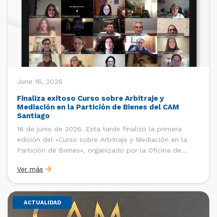
June 16, 2026
Finaliza exitoso Curso sobre Arbitraje y
Mediación en la Partición de Bienes del CAM
Santiago
16 de junio de 2026. Esta tarde finalizó la primera
edición del «Curso sobre Arbitraje y Mediación en la
Partición de Bienes», organizado por la Oficina de
Estudios y Relaciones Internacionales del Centro de
Ver más
Arbitraje y Mediación (CAM) de la Cámara de Comercio
de Santiago (CCS). El curso contó con […]
ACTUALIDAD