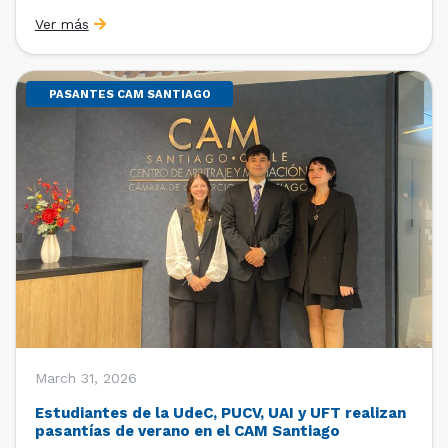
Sebastián Cerda (Economista de la Pontificia
Ver más
Universidad Católica de Chile y Magíster en Economía
de la Universidad de Chicago) y María Luisa Petitpas
[…]
PASANTES CAM SANTIAGO
March 31, 2026
Estudiantes de la UdeC, PUCV, UAI y UFT realizan
pasantías de verano en el CAM Santiago