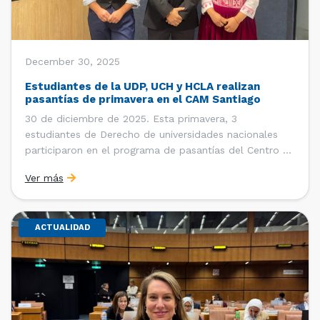
December 30, 2025
Estudiantes de la UDP, UCH y HCLA realizan
pasantías de primavera en el CAM Santiago
30 de diciembre de 2025. Esta primavera, 3
estudiantes de Derecho de universidades nacionales
participaron en el programa de pasantías del Centro de
Arbitraje y Mediación (CAM) de la Cámara de Comercio
Ver más
de Santiago (CCS). Entre el 3 de noviembre y el 30 de
diciembre realizaron su pasantía Ingrid Ivania […]
ACTUALIDAD