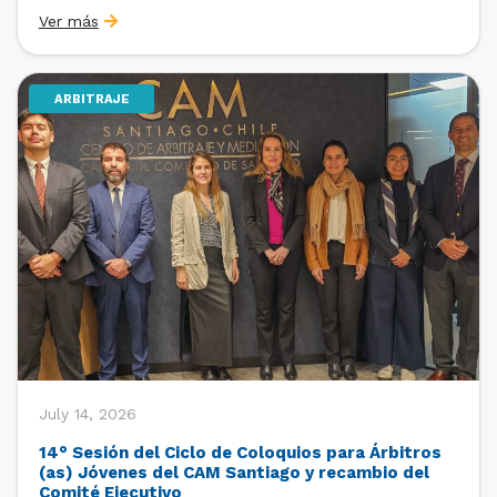
organizado por la Oficina de Estudios y Relaciones
Ver más
Internacionales con el apoyo de la Dirección Ejecutiva
y la Subdirección Ejecutiva y de Asuntos
Internacionales, tras […]
ARBITRAJE
July 14, 2026
14° Sesión del Ciclo de Coloquios para Árbitros
(as) Jóvenes del CAM Santiago y recambio del
Comité Ejecutivo