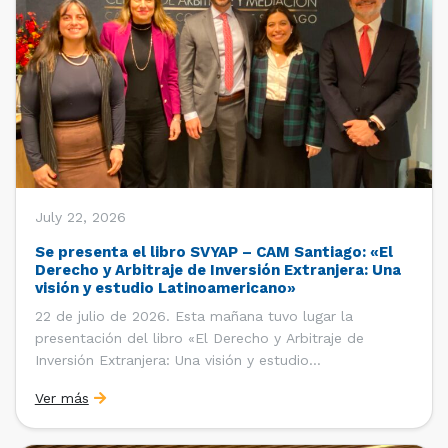
July 22, 2026
Se presenta el libro SVYAP – CAM Santiago: «El
Derecho y Arbitraje de Inversión Extranjera: Una
visión y estudio Latinoamericano»
22 de julio de 2026. Esta mañana tuvo lugar la
presentación del libro «El Derecho y Arbitraje de
Inversión Extranjera: Una visión y estudio
Latinoamericano», coordinado y editado por la red
Ver más
«Santiago Very Young Arbitration Practitioners»
(SVYAP), iniciativa que reúne a jóvenes profesionales
interesados en el arbitraje doméstico e internacional,