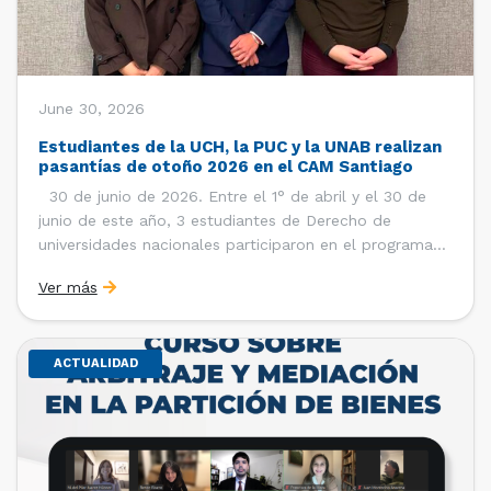
June 30, 2026
Estudiantes de la UCH, la PUC y la UNAB realizan
pasantías de otoño 2026 en el CAM Santiago
30 de junio de 2026. Entre el 1° de abril y el 30 de
junio de este año, 3 estudiantes de Derecho de
universidades nacionales participaron en el programa
de pasantías del Centro de Arbitraje y Mediación (CAM)
Ver más
de la Cámara de Comercio de Santiago (CCS). Así, se
realizaron […]
ACTUALIDAD