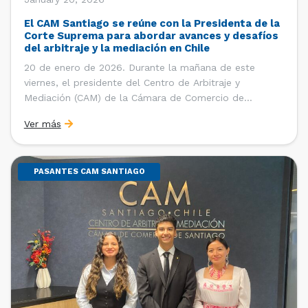
El CAM Santiago se reúne con la Presidenta de la
Corte Suprema para abordar avances y desafíos
del arbitraje y la mediación en Chile
20 de enero de 2026. Durante la mañana de este
viernes, el presidente del Centro de Arbitraje y
Mediación (CAM) de la Cámara de Comercio de
Santiago (CCS), Ricardo Riesco; la directora ejecutiva
Ver más
del CAM Santiago, Ximena Vial; y el gerente general de
la CCS, Carlos Soublette, sostuvieron un encuentro […]
PASANTES CAM SANTIAGO