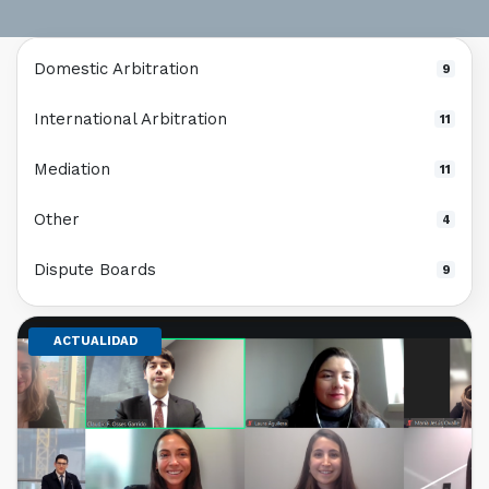
Domestic Arbitration
9
International Arbitration
11
Mediation
11
Other
4
Dispute Boards
9
ACTUALIDAD