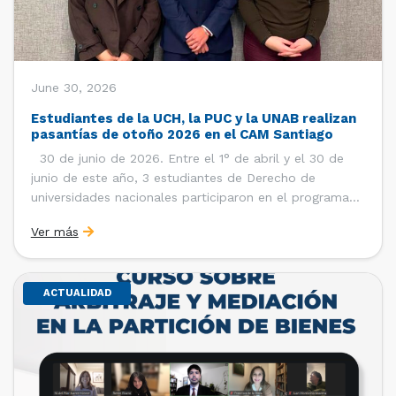
June 30, 2026
Estudiantes de la UCH, la PUC y la UNAB realizan
pasantías de otoño 2026 en el CAM Santiago
30 de junio de 2026. Entre el 1° de abril y el 30 de
junio de este año, 3 estudiantes de Derecho de
universidades nacionales participaron en el programa
de pasantías del Centro de Arbitraje y Mediación (CAM)
Ver más
de la Cámara de Comercio de Santiago (CCS). Así, se
realizaron […]
ACTUALIDAD