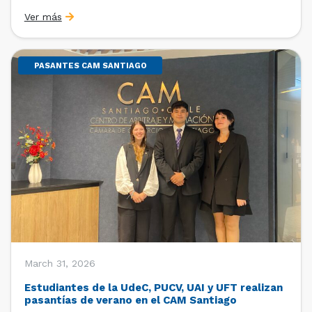
Sebastián Cerda (Economista de la Pontificia
Ver más
Universidad Católica de Chile y Magíster en Economía
de la Universidad de Chicago) y María Luisa Petitpas
[…]
PASANTES CAM SANTIAGO
March 31, 2026
Estudiantes de la UdeC, PUCV, UAI y UFT realizan
pasantías de verano en el CAM Santiago