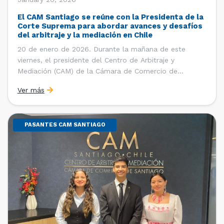
El CAM Santiago se reúne con la Presidenta de la
Corte Suprema para abordar avances y desafíos
del arbitraje y la mediación en Chile
20 de enero de 2026. Durante la mañana de este
viernes, el presidente del Centro de Arbitraje y
Mediación (CAM) de la Cámara de Comercio de
Santiago (CCS), Ricardo Riesco; la directora ejecutiva
Ver más
del CAM Santiago, Ximena Vial; y el gerente general de
la CCS, Carlos Soublette, sostuvieron un encuentro […]
PASANTES CAM SANTIAGO