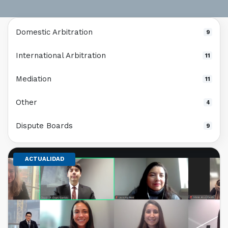
Domestic Arbitration
9
International Arbitration
11
Mediation
11
Other
4
Dispute Boards
9
ACTUALIDAD