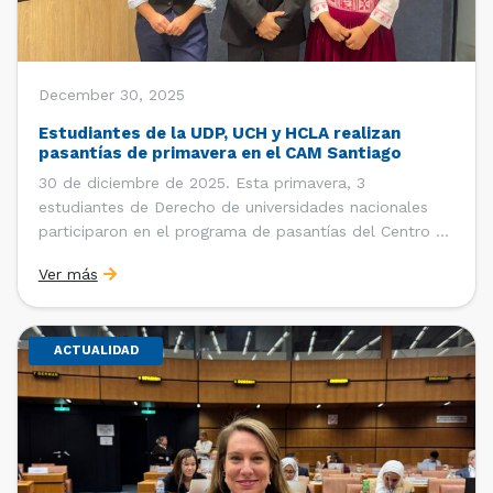
December 30, 2025
Estudiantes de la UDP, UCH y HCLA realizan
pasantías de primavera en el CAM Santiago
30 de diciembre de 2025. Esta primavera, 3
estudiantes de Derecho de universidades nacionales
participaron en el programa de pasantías del Centro de
Arbitraje y Mediación (CAM) de la Cámara de Comercio
Ver más
de Santiago (CCS). Entre el 3 de noviembre y el 30 de
diciembre realizaron su pasantía Ingrid Ivania […]
ACTUALIDAD