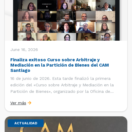
June 16, 2026
Finaliza exitoso Curso sobre Arbitraje y
Mediación en la Partición de Bienes del CAM
Santiago
16 de junio de 2026. Esta tarde finalizó la primera
edición del «Curso sobre Arbitraje y Mediación en la
Partición de Bienes», organizado por la Oficina de
Estudios y Relaciones Internacionales del Centro de
Ver más
Arbitraje y Mediación (CAM) de la Cámara de Comercio
de Santiago (CCS). El curso contó con […]
ACTUALIDAD