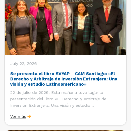
July 22, 2026
Se presenta el libro SVYAP – CAM Santiago: «El
Derecho y Arbitraje de Inversión Extranjera: Una
visión y estudio Latinoamericano»
22 de julio de 2026. Esta mañana tuvo lugar la
presentación del libro «El Derecho y Arbitraje de
Inversión Extranjera: Una visión y estudio
Latinoamericano», coordinado y editado por la red
Ver más
«Santiago Very Young Arbitration Practitioners»
(SVYAP), iniciativa que reúne a jóvenes profesionales
interesados en el arbitraje doméstico e internacional,