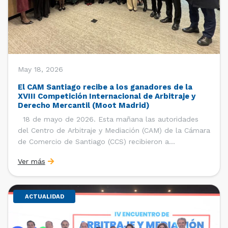
May 18, 2026
El CAM Santiago recibe a los ganadores de la
XVIII Competición Internacional de Arbitraje y
Derecho Mercantil (Moot Madrid)
18 de mayo de 2026. Esta mañana las autoridades
del Centro de Arbitraje y Mediación (CAM) de la Cámara
de Comercio de Santiago (CCS) recibieron a
estudiantes, ayudantes y entrenadores del equipo de la
Ver más
Facultad de Derecho de la Universidad de Chile que se
consagró como ganador de la […]
ACTUALIDAD