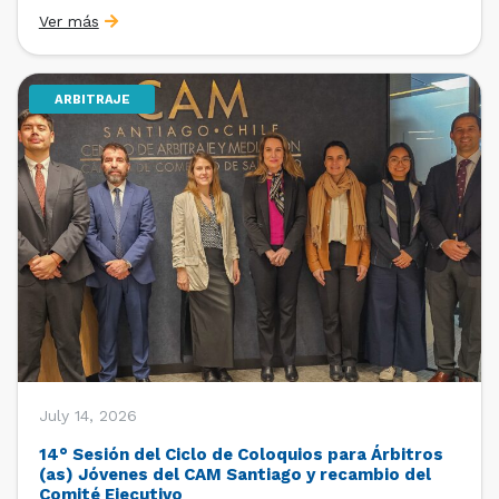
organizado por la Oficina de Estudios y Relaciones
Ver más
Internacionales con el apoyo de la Dirección Ejecutiva
y la Subdirección Ejecutiva y de Asuntos
Internacionales, tras […]
ARBITRAJE
July 14, 2026
14° Sesión del Ciclo de Coloquios para Árbitros
(as) Jóvenes del CAM Santiago y recambio del
Comité Ejecutivo