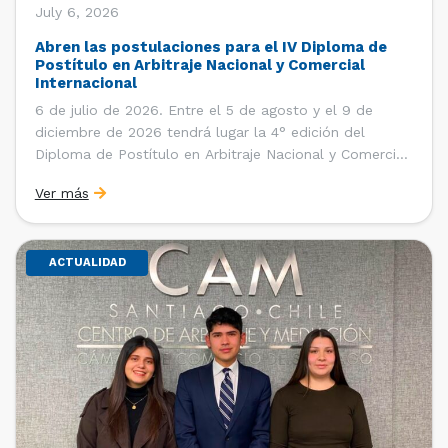
July 6, 2026
Abren las postulaciones para el IV Diploma de
Postítulo en Arbitraje Nacional y Comercial
Internacional
6 de julio de 2026. Entre el 5 de agosto y el 9 de
diciembre de 2026 tendrá lugar la 4° edición del
Diploma de Postítulo en Arbitraje Nacional y Comercial
Internacional, organizado por el Departamento de
Ver más
Derecho Internacional de la Facultad de Derecho de la
Universidad de Chile y […]
ACTUALIDAD