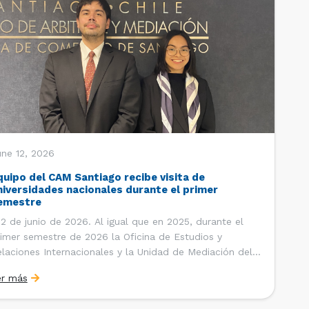
une 12, 2026
quipo del CAM Santiago recibe visita de
niversidades nacionales durante el primer
emestre
 de junio de 2026. Al igual que en 2025, durante el
imer semestre de 2026 la Oficina de Estudios y
laciones Internacionales y la Unidad de Mediación del
ntro de Arbitraje y Mediación (CAM) de la Cámara de
er más
mercio de Santiago (CCS) han recibido la visita de
tudiantes de […]