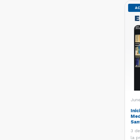
AC
June
Inic
Med
San
3 de
la p