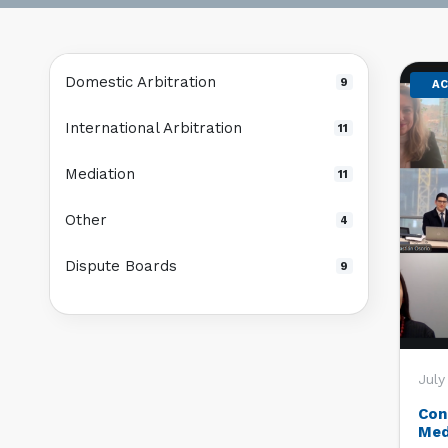
Domestic Arbitration
9
AC
International Arbitration
11
Mediation
11
Other
4
Dispute Boards
9
July
Con
Med