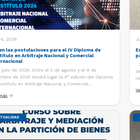
 6, 2026
J
en las postulaciones para el IV Diploma de
E
título en Arbitraje Nacional y Comercial
p
ernacional
30
 julio de 2026. Entre el 5 de agosto y el 9 de
de
embre de 2026 tendrá lugar la 4° edición del Diploma
na
ostítulo en Arbitraje Nacional y Comercial
Ce
V
rnacional, organizado por el Departamento de
Co
 más
cho Internacional de la Facultad de Derecho de la
ersidad de Chile y […]
TUALIDAD