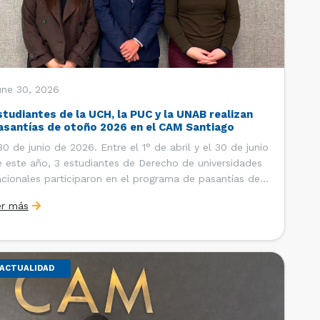
une 30, 2026
studiantes de la UCH, la PUC y la UNAB realizan
asantías de otoño 2026 en el CAM Santiago
 de junio de 2026. Entre el 1° de abril y el 30 de junio
 este año, 3 estudiantes de Derecho de universidades
cionales participaron en el programa de pasantías del
ntro de Arbitraje y Mediación (CAM) de la Cámara de
er más
mercio de Santiago (CCS). Así, se realizaron […]
ACTUALIDAD