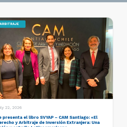
ARBITRAJE
ly 22, 2026
e presenta el libro SVYAP – CAM Santiago: «El
erecho y Arbitraje de Inversión Extranjera: Una