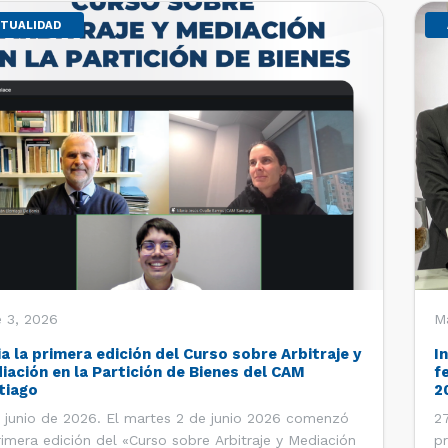
TUALIDAD
 3, 2026
M
ia la primera edición del Curso sobre Arbitraje y
I
iación en la Partición de Bienes del CAM
f
tiago
2
 junio de 2026. El martes 2 de junio 2026 comenzó
27
rimera edición del «Curso sobre Arbitraje y Mediación
pr