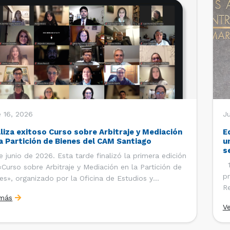
 16, 2026
J
aliza exitoso Curso sobre Arbitraje y Mediación
E
la Partición de Bienes del CAM Santiago
u
s
e junio de 2026. Esta tarde finalizó la primera edición
12
«Curso sobre Arbitraje y Mediación en la Partición de
pr
es», organizado por la Oficina de Estudios y
Re
ciones Internacionales del Centro de Arbitraje y
 más
Ce
ación (CAM) de la Cámara de Comercio de Santiago
V
Co
). El curso contó con […]
es