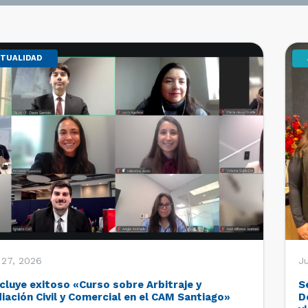
TUALIDAD
 27, 2026
Ju
cluye exitoso «Curso sobre Arbitraje y
S
iación Civil y Comercial en el CAM Santiago»
D