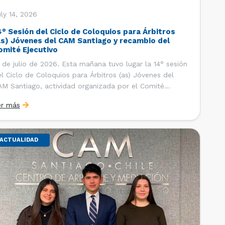
ly 14, 2026
4° Sesión del Ciclo de Coloquios para Árbitros
as) Jóvenes del CAM Santiago y recambio del
omité Ejecutivo
 de julio de 2026. Esta mañana tuvo lugar la 14° sesión
l Ciclo de Coloquios para Árbitros (as) Jóvenes del
M Santiago, actividad organizada por el Comité
ecutivo de los AJ CAM Santiago y la Oficina de
er más
tudios y Relaciones Internacionales del Centro, con la
nalidad de que los integrantes […]
ACTUALIDAD