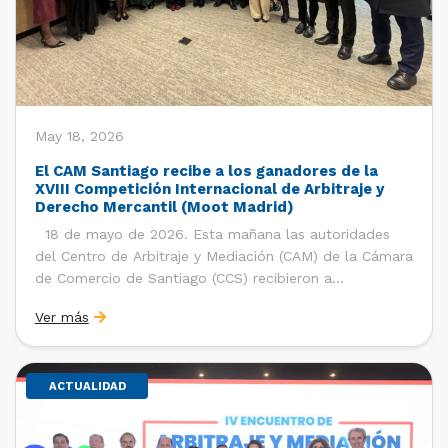
May 18, 2026
El CAM Santiago recibe a los ganadores de la
XVIII Competición Internacional de Arbitraje y
Derecho Mercantil (Moot Madrid)
18 de mayo de 2026. Esta mañana las autoridades
del Centro de Arbitraje y Mediación (CAM) de la Cámara
de Comercio de Santiago (CCS) recibieron a
estudiantes, ayudantes y entrenadores del equipo de la
Ver más
Facultad de Derecho de la Universidad de Chile que se
consagró como ganador de la […]
ACTUALIDAD