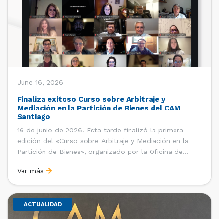
June 16, 2026
Finaliza exitoso Curso sobre Arbitraje y
Mediación en la Partición de Bienes del CAM
Santiago
16 de junio de 2026. Esta tarde finalizó la primera
edición del «Curso sobre Arbitraje y Mediación en la
Partición de Bienes», organizado por la Oficina de
Estudios y Relaciones Internacionales del Centro de
Ver más
Arbitraje y Mediación (CAM) de la Cámara de Comercio
de Santiago (CCS). El curso contó con […]
ACTUALIDAD