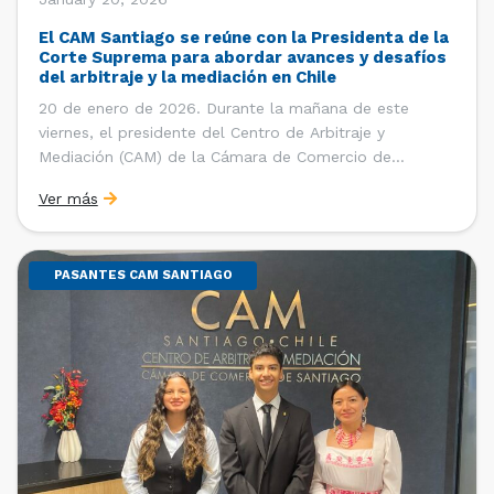
El CAM Santiago se reúne con la Presidenta de la
Corte Suprema para abordar avances y desafíos
del arbitraje y la mediación en Chile
20 de enero de 2026. Durante la mañana de este
viernes, el presidente del Centro de Arbitraje y
Mediación (CAM) de la Cámara de Comercio de
Santiago (CCS), Ricardo Riesco; la directora ejecutiva
Ver más
del CAM Santiago, Ximena Vial; y el gerente general de
la CCS, Carlos Soublette, sostuvieron un encuentro […]
PASANTES CAM SANTIAGO