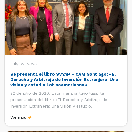
July 22, 2026
Se presenta el libro SVYAP – CAM Santiago: «El
Derecho y Arbitraje de Inversión Extranjera: Una
visión y estudio Latinoamericano»
22 de julio de 2026. Esta mañana tuvo lugar la
presentación del libro «El Derecho y Arbitraje de
Inversión Extranjera: Una visión y estudio
Latinoamericano», coordinado y editado por la red
Ver más
«Santiago Very Young Arbitration Practitioners»
(SVYAP), iniciativa que reúne a jóvenes profesionales
interesados en el arbitraje doméstico e internacional,