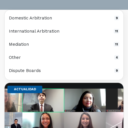
Domestic Arbitration
9
International Arbitration
11
Mediation
11
Other
4
Dispute Boards
9
ACTUALIDAD