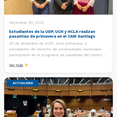
December 30, 2025
Estudiantes de la UDP, UCH y HCLA realizan
pasantías de primavera en el CAM Santiago
30 de diciembre de 2025. Esta primavera, 3
estudiantes de Derecho de universidades nacionales
participaron en el programa de pasantías del Centro de
Arbitraje y Mediación (CAM) de la Cámara de Comercio
Ver más
de Santiago (CCS). Entre el 3 de noviembre y el 30 de
diciembre realizaron su pasantía Ingrid Ivania […]
ACTUALIDAD