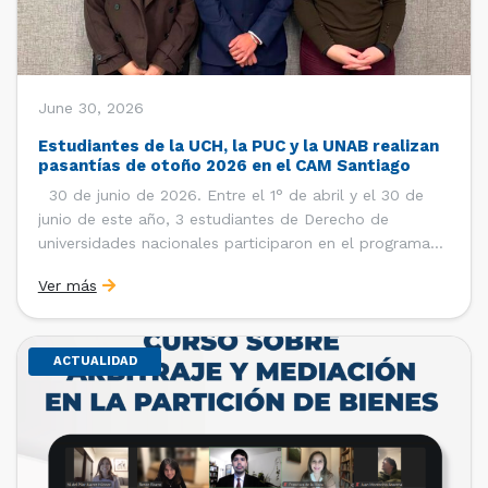
June 30, 2026
Estudiantes de la UCH, la PUC y la UNAB realizan
pasantías de otoño 2026 en el CAM Santiago
30 de junio de 2026. Entre el 1° de abril y el 30 de
junio de este año, 3 estudiantes de Derecho de
universidades nacionales participaron en el programa
de pasantías del Centro de Arbitraje y Mediación (CAM)
Ver más
de la Cámara de Comercio de Santiago (CCS). Así, se
realizaron […]
ACTUALIDAD