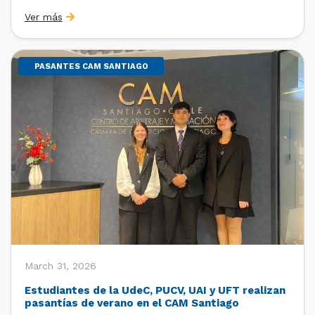
Sebastián Cerda (Economista de la Pontificia
Ver más
Universidad Católica de Chile y Magíster en Economía
de la Universidad de Chicago) y María Luisa Petitpas
[…]
PASANTES CAM SANTIAGO
March 31, 2026
Estudiantes de la UdeC, PUCV, UAI y UFT realizan
pasantías de verano en el CAM Santiago