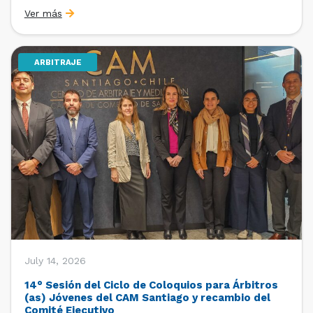
organizado por la Oficina de Estudios y Relaciones
Ver más
Internacionales con el apoyo de la Dirección Ejecutiva
y la Subdirección Ejecutiva y de Asuntos
Internacionales, tras […]
ARBITRAJE
July 14, 2026
14° Sesión del Ciclo de Coloquios para Árbitros
(as) Jóvenes del CAM Santiago y recambio del
Comité Ejecutivo