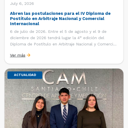
July 6, 2026
Abren las postulaciones para el IV Diploma de
Postítulo en Arbitraje Nacional y Comercial
Internacional
6 de julio de 2026. Entre el 5 de agosto y el 9 de
diciembre de 2026 tendrá lugar la 4° edición del
Diploma de Postítulo en Arbitraje Nacional y Comercial
Internacional, organizado por el Departamento de
Ver más
Derecho Internacional de la Facultad de Derecho de la
Universidad de Chile y […]
ACTUALIDAD