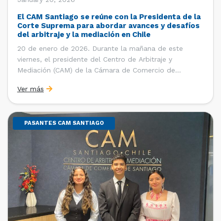
El CAM Santiago se reúne con la Presidenta de la
Corte Suprema para abordar avances y desafíos
del arbitraje y la mediación en Chile
20 de enero de 2026. Durante la mañana de este
viernes, el presidente del Centro de Arbitraje y
Mediación (CAM) de la Cámara de Comercio de
Santiago (CCS), Ricardo Riesco; la directora ejecutiva
Ver más
del CAM Santiago, Ximena Vial; y el gerente general de
la CCS, Carlos Soublette, sostuvieron un encuentro […]
PASANTES CAM SANTIAGO