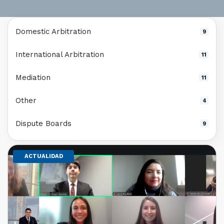
Domestic Arbitration
9
International Arbitration
11
Mediation
11
Other
4
Dispute Boards
9
ACTUALIDAD