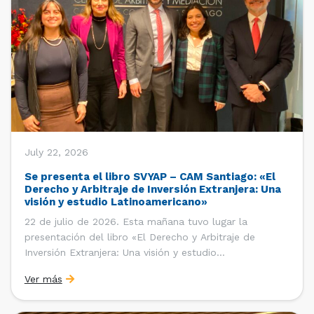
July 22, 2026
Se presenta el libro SVYAP – CAM Santiago: «El
Derecho y Arbitraje de Inversión Extranjera: Una
visión y estudio Latinoamericano»
22 de julio de 2026. Esta mañana tuvo lugar la
presentación del libro «El Derecho y Arbitraje de
Inversión Extranjera: Una visión y estudio
Latinoamericano», coordinado y editado por la red
Ver más
«Santiago Very Young Arbitration Practitioners»
(SVYAP), iniciativa que reúne a jóvenes profesionales
interesados en el arbitraje doméstico e internacional,