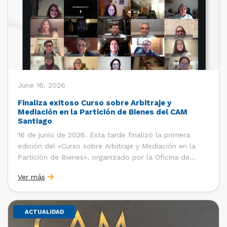
June 16, 2026
Finaliza exitoso Curso sobre Arbitraje y
Mediación en la Partición de Bienes del CAM
Santiago
16 de junio de 2026. Esta tarde finalizó la primera
edición del «Curso sobre Arbitraje y Mediación en la
Partición de Bienes», organizado por la Oficina de
Estudios y Relaciones Internacionales del Centro de
Ver más
Arbitraje y Mediación (CAM) de la Cámara de Comercio
de Santiago (CCS). El curso contó con […]
ACTUALIDAD