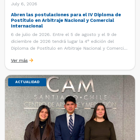
July 6, 2026
Abren las postulaciones para el IV Diploma de
Postítulo en Arbitraje Nacional y Comercial
Internacional
6 de julio de 2026. Entre el 5 de agosto y el 9 de
diciembre de 2026 tendrá lugar la 4° edición del
Diploma de Postítulo en Arbitraje Nacional y Comercial
Internacional, organizado por el Departamento de
Ver más
Derecho Internacional de la Facultad de Derecho de la
Universidad de Chile y […]
ACTUALIDAD