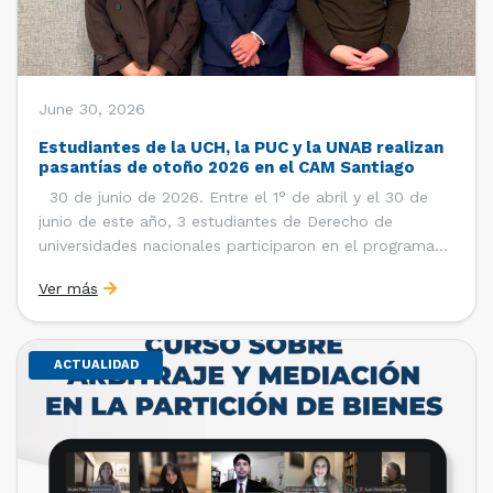
June 30, 2026
Estudiantes de la UCH, la PUC y la UNAB realizan
pasantías de otoño 2026 en el CAM Santiago
30 de junio de 2026. Entre el 1° de abril y el 30 de
junio de este año, 3 estudiantes de Derecho de
universidades nacionales participaron en el programa
de pasantías del Centro de Arbitraje y Mediación (CAM)
Ver más
de la Cámara de Comercio de Santiago (CCS). Así, se
realizaron […]
ACTUALIDAD