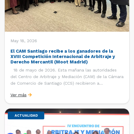
May 18, 2026
El CAM Santiago recibe a los ganadores de la
XVIII Competición Internacional de Arbitraje y
Derecho Mercantil (Moot Madrid)
18 de mayo de 2026. Esta mañana las autoridades
del Centro de Arbitraje y Mediación (CAM) de la Cámara
de Comercio de Santiago (CCS) recibieron a
estudiantes, ayudantes y entrenadores del equipo de la
Ver más
Facultad de Derecho de la Universidad de Chile que se
consagró como ganador de la […]
ACTUALIDAD