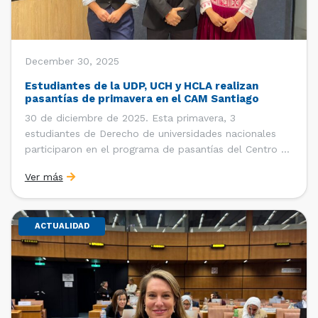
December 30, 2025
Estudiantes de la UDP, UCH y HCLA realizan
pasantías de primavera en el CAM Santiago
30 de diciembre de 2025. Esta primavera, 3
estudiantes de Derecho de universidades nacionales
participaron en el programa de pasantías del Centro de
Arbitraje y Mediación (CAM) de la Cámara de Comercio
Ver más
de Santiago (CCS). Entre el 3 de noviembre y el 30 de
diciembre realizaron su pasantía Ingrid Ivania […]
ACTUALIDAD