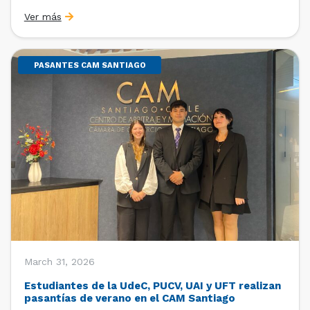
Sebastián Cerda (Economista de la Pontificia
Ver más
Universidad Católica de Chile y Magíster en Economía
de la Universidad de Chicago) y María Luisa Petitpas
[…]
PASANTES CAM SANTIAGO
March 31, 2026
Estudiantes de la UdeC, PUCV, UAI y UFT realizan
pasantías de verano en el CAM Santiago