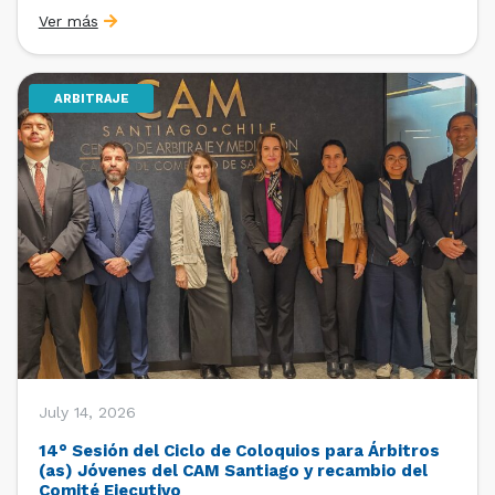
organizado por la Oficina de Estudios y Relaciones
Ver más
Internacionales con el apoyo de la Dirección Ejecutiva
y la Subdirección Ejecutiva y de Asuntos
Internacionales, tras […]
ARBITRAJE
July 14, 2026
14° Sesión del Ciclo de Coloquios para Árbitros
(as) Jóvenes del CAM Santiago y recambio del
Comité Ejecutivo