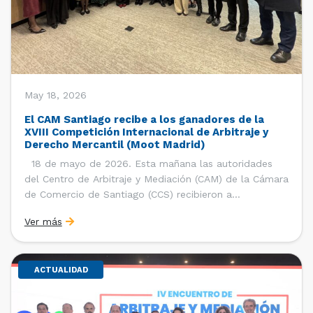
May 18, 2026
El CAM Santiago recibe a los ganadores de la
XVIII Competición Internacional de Arbitraje y
Derecho Mercantil (Moot Madrid)
18 de mayo de 2026. Esta mañana las autoridades
del Centro de Arbitraje y Mediación (CAM) de la Cámara
de Comercio de Santiago (CCS) recibieron a
estudiantes, ayudantes y entrenadores del equipo de la
Ver más
Facultad de Derecho de la Universidad de Chile que se
consagró como ganador de la […]
ACTUALIDAD