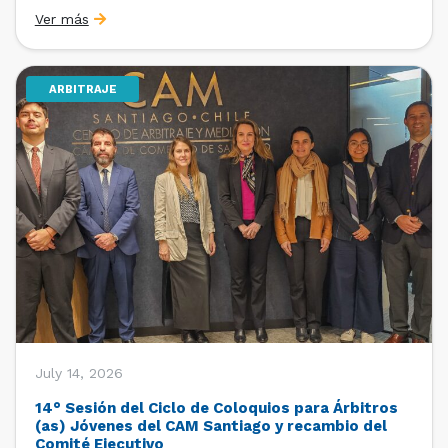
organizado por la Oficina de Estudios y Relaciones
Ver más
Internacionales con el apoyo de la Dirección Ejecutiva
y la Subdirección Ejecutiva y de Asuntos
Internacionales, tras […]
ARBITRAJE
July 14, 2026
14° Sesión del Ciclo de Coloquios para Árbitros
(as) Jóvenes del CAM Santiago y recambio del
Comité Ejecutivo