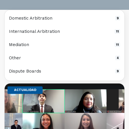
Domestic Arbitration
9
International Arbitration
11
Mediation
11
Other
4
Dispute Boards
9
ACTUALIDAD