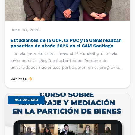
June 30, 2026
Estudiantes de la UCH, la PUC y la UNAB realizan
pasantías de otoño 2026 en el CAM Santiago
30 de junio de 2026. Entre el 1° de abril y el 30 de
junio de este año, 3 estudiantes de Derecho de
universidades nacionales participaron en el programa
de pasantías del Centro de Arbitraje y Mediación (CAM)
Ver más
de la Cámara de Comercio de Santiago (CCS). Así, se
realizaron […]
ACTUALIDAD