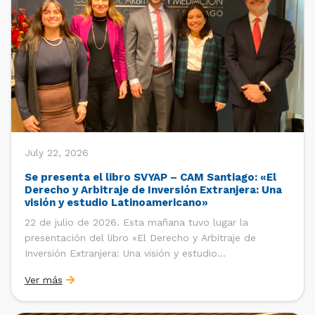
July 22, 2026
Se presenta el libro SVYAP – CAM Santiago: «El
Derecho y Arbitraje de Inversión Extranjera: Una
visión y estudio Latinoamericano»
22 de julio de 2026. Esta mañana tuvo lugar la
presentación del libro «El Derecho y Arbitraje de
Inversión Extranjera: Una visión y estudio
Latinoamericano», coordinado y editado por la red
Ver más
«Santiago Very Young Arbitration Practitioners»
(SVYAP), iniciativa que reúne a jóvenes profesionales
interesados en el arbitraje doméstico e internacional,