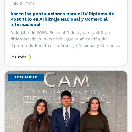
July 6, 2026
Abren las postulaciones para el IV Diploma de
Postítulo en Arbitraje Nacional y Comercial
Internacional
6 de julio de 2026. Entre el 5 de agosto y el 9 de
diciembre de 2026 tendrá lugar la 4° edición del
Diploma de Postítulo en Arbitraje Nacional y Comercial
Internacional, organizado por el Departamento de
Ver más
Derecho Internacional de la Facultad de Derecho de la
Universidad de Chile y […]
ACTUALIDAD