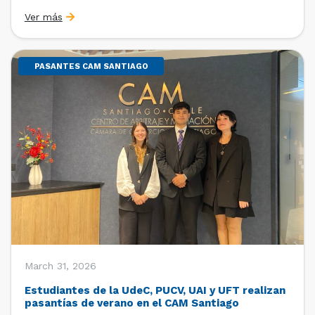
Sebastián Cerda (Economista de la Pontificia
Ver más
Universidad Católica de Chile y Magíster en Economía
de la Universidad de Chicago) y María Luisa Petitpas
[…]
PASANTES CAM SANTIAGO
March 31, 2026
Estudiantes de la UdeC, PUCV, UAI y UFT realizan
pasantías de verano en el CAM Santiago