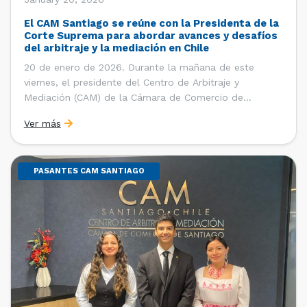
El CAM Santiago se reúne con la Presidenta de la
Corte Suprema para abordar avances y desafíos
del arbitraje y la mediación en Chile
20 de enero de 2026. Durante la mañana de este
viernes, el presidente del Centro de Arbitraje y
Mediación (CAM) de la Cámara de Comercio de
Santiago (CCS), Ricardo Riesco; la directora ejecutiva
Ver más
del CAM Santiago, Ximena Vial; y el gerente general de
la CCS, Carlos Soublette, sostuvieron un encuentro […]
PASANTES CAM SANTIAGO