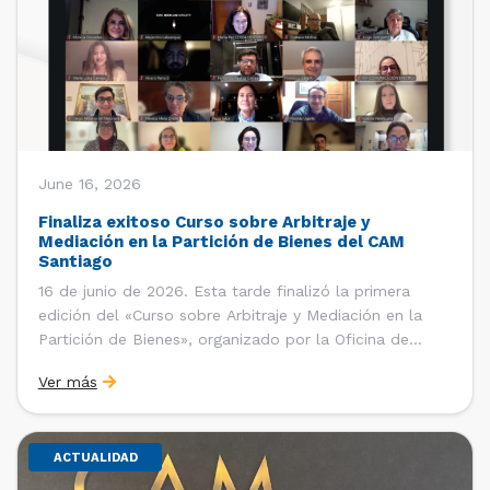
June 16, 2026
Finaliza exitoso Curso sobre Arbitraje y
Mediación en la Partición de Bienes del CAM
Santiago
16 de junio de 2026. Esta tarde finalizó la primera
edición del «Curso sobre Arbitraje y Mediación en la
Partición de Bienes», organizado por la Oficina de
Estudios y Relaciones Internacionales del Centro de
Ver más
Arbitraje y Mediación (CAM) de la Cámara de Comercio
de Santiago (CCS). El curso contó con […]
ACTUALIDAD