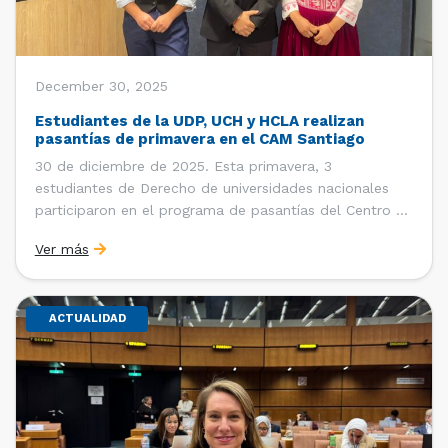
December 30, 2025
Estudiantes de la UDP, UCH y HCLA realizan
pasantías de primavera en el CAM Santiago
30 de diciembre de 2025. Esta primavera, 3
estudiantes de Derecho de universidades nacionales
participaron en el programa de pasantías del Centro de
Arbitraje y Mediación (CAM) de la Cámara de Comercio
Ver más
de Santiago (CCS). Entre el 3 de noviembre y el 30 de
diciembre realizaron su pasantía Ingrid Ivania […]
ACTUALIDAD