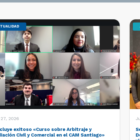
TUALIDAD
 27, 2026
Ju
cluye exitoso «Curso sobre Arbitraje y
S
iación Civil y Comercial en el CAM Santiago»
D