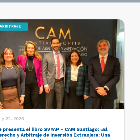
ARBITRAJE
ly 22, 2026
e presenta el libro SVYAP – CAM Santiago: «El
erecho y Arbitraje de Inversión Extranjera: Una