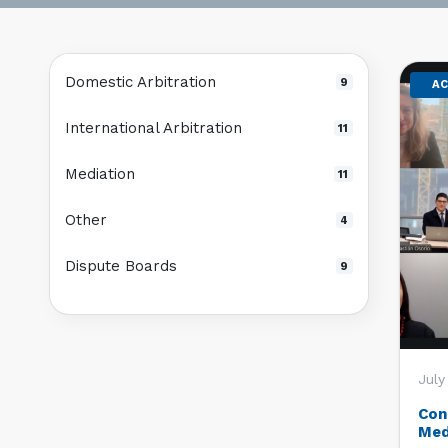
Domestic Arbitration
9
AC
International Arbitration
11
Mediation
11
Other
4
Dispute Boards
9
July
Con
Med