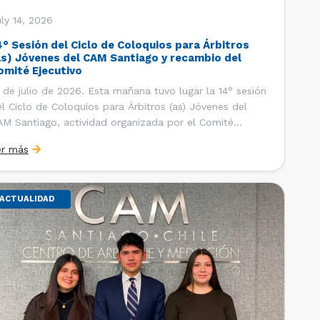
ly 14, 2026
4° Sesión del Ciclo de Coloquios para Árbitros
as) Jóvenes del CAM Santiago y recambio del
omité Ejecutivo
 de julio de 2026. Esta mañana tuvo lugar la 14° sesión
l Ciclo de Coloquios para Árbitros (as) Jóvenes del
M Santiago, actividad organizada por el Comité
ecutivo de los AJ CAM Santiago y la Oficina de
er más
tudios y Relaciones Internacionales del Centro, con la
nalidad de que los integrantes […]
ACTUALIDAD