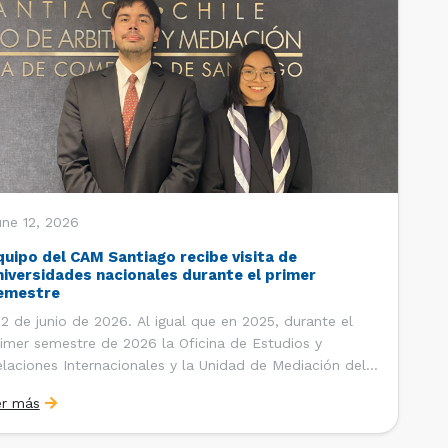
une 12, 2026
quipo del CAM Santiago recibe visita de
niversidades nacionales durante el primer
emestre
 de junio de 2026. Al igual que en 2025, durante el
imer semestre de 2026 la Oficina de Estudios y
laciones Internacionales y la Unidad de Mediación del
ntro de Arbitraje y Mediación (CAM) de la Cámara de
er más
mercio de Santiago (CCS) han recibido la visita de
tudiantes de […]