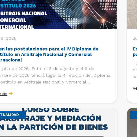
 6, 2026
J
en las postulaciones para el IV Diploma de
E
título en Arbitraje Nacional y Comercial
p
ernacional
30
 julio de 2026. Entre el 5 de agosto y el 9 de
de
embre de 2026 tendrá lugar la 4° edición del Diploma
na
ostítulo en Arbitraje Nacional y Comercial
Ce
V
rnacional, organizado por el Departamento de
Co
 más
cho Internacional de la Facultad de Derecho de la
ersidad de Chile y […]
TUALIDAD