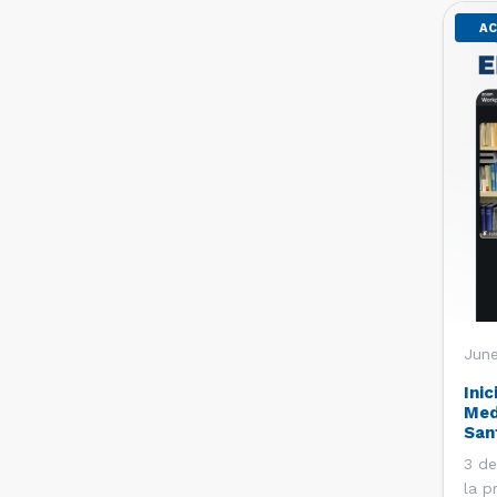
AC
June
Inic
Med
San
3 de
la p