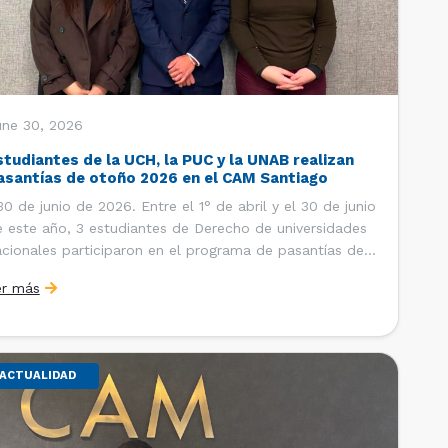
une 30, 2026
studiantes de la UCH, la PUC y la UNAB realizan
asantías de otoño 2026 en el CAM Santiago
 de junio de 2026. Entre el 1° de abril y el 30 de junio
 este año, 3 estudiantes de Derecho de universidades
cionales participaron en el programa de pasantías del
ntro de Arbitraje y Mediación (CAM) de la Cámara de
er más
mercio de Santiago (CCS). Así, se realizaron […]
ACTUALIDAD