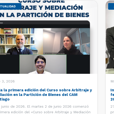
TUALIDAD
 3, 2026
M
ia la primera edición del Curso sobre Arbitraje y
I
iación en la Partición de Bienes del CAM
f
tiago
2
 junio de 2026. El martes 2 de junio 2026 comenzó
27
rimera edición del «Curso sobre Arbitraje y Mediación
pr