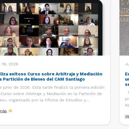
 16, 2026
J
aliza exitoso Curso sobre Arbitraje y Mediación
E
la Partición de Bienes del CAM Santiago
u
s
e junio de 2026. Esta tarde finalizó la primera edición
12
«Curso sobre Arbitraje y Mediación en la Partición de
pr
es», organizado por la Oficina de Estudios y
Re
ciones Internacionales del Centro de Arbitraje y
 más
Ce
ación (CAM) de la Cámara de Comercio de Santiago
V
Co
). El curso contó con […]
es