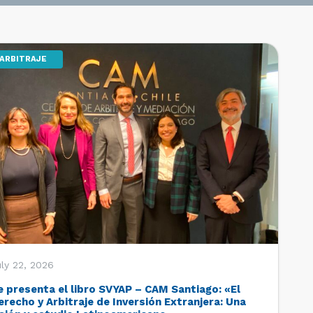
ARBITRAJE
ly 22, 2026
e presenta el libro SVYAP – CAM Santiago: «El
erecho y Arbitraje de Inversión Extranjera: Una