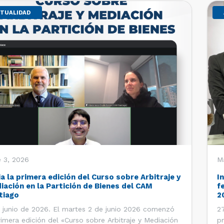
TUALIDAD
 3, 2026
M
ia la primera edición del Curso sobre Arbitraje y
I
iación en la Partición de Bienes del CAM
f
tiago
2
 junio de 2026. El martes 2 de junio 2026 comenzó
27
rimera edición del «Curso sobre Arbitraje y Mediación
pr