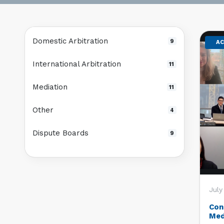
Domestic Arbitration
9
AC
International Arbitration
11
Mediation
11
Other
4
Dispute Boards
9
July
Con
Med