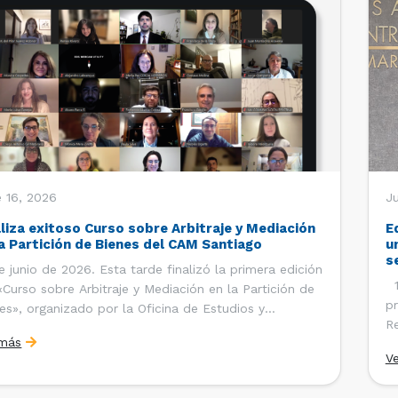
 16, 2026
J
aliza exitoso Curso sobre Arbitraje y Mediación
E
la Partición de Bienes del CAM Santiago
u
s
e junio de 2026. Esta tarde finalizó la primera edición
12
«Curso sobre Arbitraje y Mediación en la Partición de
pr
es», organizado por la Oficina de Estudios y
Re
ciones Internacionales del Centro de Arbitraje y
 más
Ce
ación (CAM) de la Cámara de Comercio de Santiago
V
Co
). El curso contó con […]
es