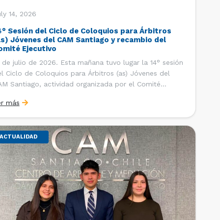
ly 14, 2026
4° Sesión del Ciclo de Coloquios para Árbitros
as) Jóvenes del CAM Santiago y recambio del
omité Ejecutivo
 de julio de 2026. Esta mañana tuvo lugar la 14° sesión
l Ciclo de Coloquios para Árbitros (as) Jóvenes del
M Santiago, actividad organizada por el Comité
ecutivo de los AJ CAM Santiago y la Oficina de
er más
tudios y Relaciones Internacionales del Centro, con la
nalidad de que los integrantes […]
ACTUALIDAD