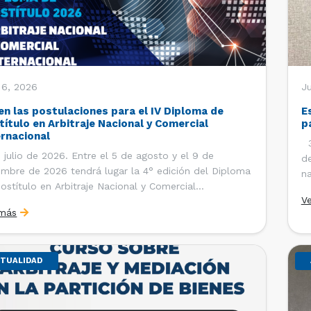
 6, 2026
J
en las postulaciones para el IV Diploma de
E
título en Arbitraje Nacional y Comercial
p
ernacional
30
 julio de 2026. Entre el 5 de agosto y el 9 de
de
embre de 2026 tendrá lugar la 4° edición del Diploma
na
ostítulo en Arbitraje Nacional y Comercial
Ce
V
rnacional, organizado por el Departamento de
Co
 más
cho Internacional de la Facultad de Derecho de la
ersidad de Chile y […]
TUALIDAD