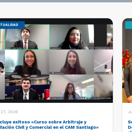
TUALIDAD
 27, 2026
Ju
cluye exitoso «Curso sobre Arbitraje y
S
iación Civil y Comercial en el CAM Santiago»
D