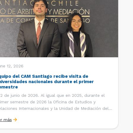
une 12, 2026
quipo del CAM Santiago recibe visita de
niversidades nacionales durante el primer
emestre
 de junio de 2026. Al igual que en 2025, durante el
imer semestre de 2026 la Oficina de Estudios y
laciones Internacionales y la Unidad de Mediación del
ntro de Arbitraje y Mediación (CAM) de la Cámara de
er más
mercio de Santiago (CCS) han recibido la visita de
tudiantes de […]