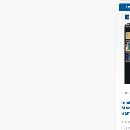
AC
June
Inic
Med
San
3 de
la p