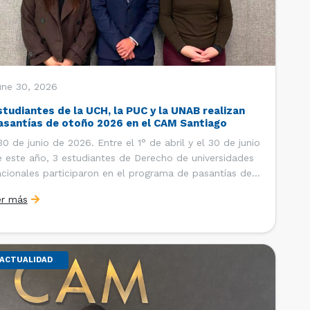
une 30, 2026
studiantes de la UCH, la PUC y la UNAB realizan
asantías de otoño 2026 en el CAM Santiago
 de junio de 2026. Entre el 1° de abril y el 30 de junio
 este año, 3 estudiantes de Derecho de universidades
cionales participaron en el programa de pasantías del
ntro de Arbitraje y Mediación (CAM) de la Cámara de
er más
mercio de Santiago (CCS). Así, se realizaron […]
ACTUALIDAD