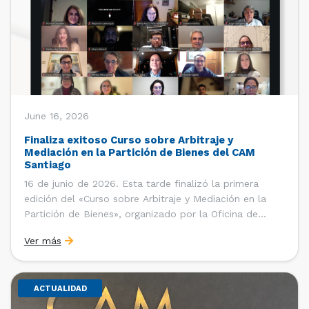
June 16, 2026
Finaliza exitoso Curso sobre Arbitraje y
Mediación en la Partición de Bienes del CAM
Santiago
16 de junio de 2026. Esta tarde finalizó la primera
edición del «Curso sobre Arbitraje y Mediación en la
Partición de Bienes», organizado por la Oficina de
Estudios y Relaciones Internacionales del Centro de
Ver más
Arbitraje y Mediación (CAM) de la Cámara de Comercio
de Santiago (CCS). El curso contó con […]
ACTUALIDAD