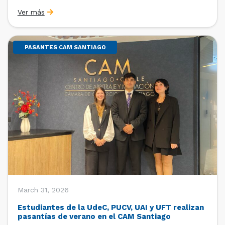
Sebastián Cerda (Economista de la Pontificia
Ver más
Universidad Católica de Chile y Magíster en Economía
de la Universidad de Chicago) y María Luisa Petitpas
[…]
PASANTES CAM SANTIAGO
March 31, 2026
Estudiantes de la UdeC, PUCV, UAI y UFT realizan
pasantías de verano en el CAM Santiago