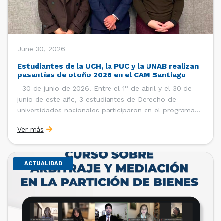
June 30, 2026
Estudiantes de la UCH, la PUC y la UNAB realizan
pasantías de otoño 2026 en el CAM Santiago
30 de junio de 2026. Entre el 1° de abril y el 30 de
junio de este año, 3 estudiantes de Derecho de
universidades nacionales participaron en el programa
de pasantías del Centro de Arbitraje y Mediación (CAM)
Ver más
de la Cámara de Comercio de Santiago (CCS). Así, se
realizaron […]
ACTUALIDAD