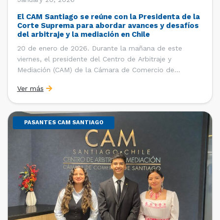
El CAM Santiago se reúne con la Presidenta de la
Corte Suprema para abordar avances y desafíos
del arbitraje y la mediación en Chile
20 de enero de 2026. Durante la mañana de este
viernes, el presidente del Centro de Arbitraje y
Mediación (CAM) de la Cámara de Comercio de
Santiago (CCS), Ricardo Riesco; la directora ejecutiva
Ver más
del CAM Santiago, Ximena Vial; y el gerente general de
la CCS, Carlos Soublette, sostuvieron un encuentro […]
PASANTES CAM SANTIAGO