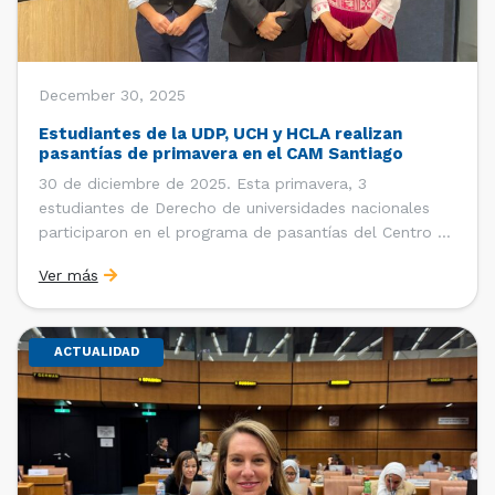
December 30, 2025
Estudiantes de la UDP, UCH y HCLA realizan
pasantías de primavera en el CAM Santiago
30 de diciembre de 2025. Esta primavera, 3
estudiantes de Derecho de universidades nacionales
participaron en el programa de pasantías del Centro de
Arbitraje y Mediación (CAM) de la Cámara de Comercio
Ver más
de Santiago (CCS). Entre el 3 de noviembre y el 30 de
diciembre realizaron su pasantía Ingrid Ivania […]
ACTUALIDAD