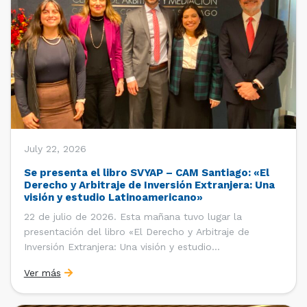
July 22, 2026
Se presenta el libro SVYAP – CAM Santiago: «El
Derecho y Arbitraje de Inversión Extranjera: Una
visión y estudio Latinoamericano»
22 de julio de 2026. Esta mañana tuvo lugar la
presentación del libro «El Derecho y Arbitraje de
Inversión Extranjera: Una visión y estudio
Latinoamericano», coordinado y editado por la red
Ver más
«Santiago Very Young Arbitration Practitioners»
(SVYAP), iniciativa que reúne a jóvenes profesionales
interesados en el arbitraje doméstico e internacional,