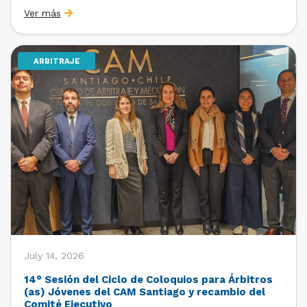
organizado por la Oficina de Estudios y Relaciones
Ver más
Internacionales con el apoyo de la Dirección Ejecutiva
y la Subdirección Ejecutiva y de Asuntos
Internacionales, tras […]
ARBITRAJE
July 14, 2026
14° Sesión del Ciclo de Coloquios para Árbitros
(as) Jóvenes del CAM Santiago y recambio del
Comité Ejecutivo