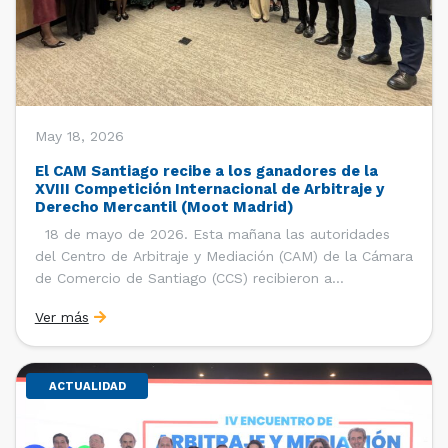
May 18, 2026
El CAM Santiago recibe a los ganadores de la
XVIII Competición Internacional de Arbitraje y
Derecho Mercantil (Moot Madrid)
18 de mayo de 2026. Esta mañana las autoridades
del Centro de Arbitraje y Mediación (CAM) de la Cámara
de Comercio de Santiago (CCS) recibieron a
estudiantes, ayudantes y entrenadores del equipo de la
Ver más
Facultad de Derecho de la Universidad de Chile que se
consagró como ganador de la […]
ACTUALIDAD