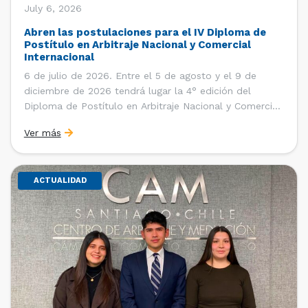
July 6, 2026
Abren las postulaciones para el IV Diploma de
Postítulo en Arbitraje Nacional y Comercial
Internacional
6 de julio de 2026. Entre el 5 de agosto y el 9 de
diciembre de 2026 tendrá lugar la 4° edición del
Diploma de Postítulo en Arbitraje Nacional y Comercial
Internacional, organizado por el Departamento de
Ver más
Derecho Internacional de la Facultad de Derecho de la
Universidad de Chile y […]
ACTUALIDAD