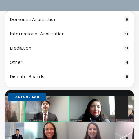
Domestic Arbitration
9
International Arbitration
11
Mediation
11
Other
4
Dispute Boards
9
ACTUALIDAD