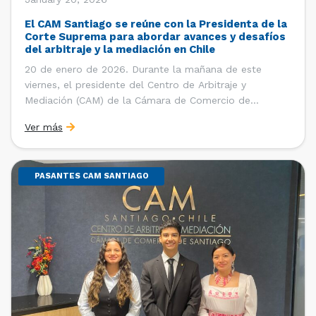
El CAM Santiago se reúne con la Presidenta de la
Corte Suprema para abordar avances y desafíos
del arbitraje y la mediación en Chile
20 de enero de 2026. Durante la mañana de este
viernes, el presidente del Centro de Arbitraje y
Mediación (CAM) de la Cámara de Comercio de
Santiago (CCS), Ricardo Riesco; la directora ejecutiva
Ver más
del CAM Santiago, Ximena Vial; y el gerente general de
la CCS, Carlos Soublette, sostuvieron un encuentro […]
PASANTES CAM SANTIAGO