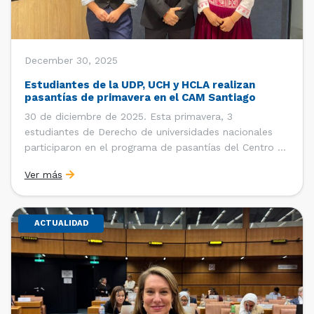
December 30, 2025
Estudiantes de la UDP, UCH y HCLA realizan
pasantías de primavera en el CAM Santiago
30 de diciembre de 2025. Esta primavera, 3
estudiantes de Derecho de universidades nacionales
participaron en el programa de pasantías del Centro de
Arbitraje y Mediación (CAM) de la Cámara de Comercio
Ver más
de Santiago (CCS). Entre el 3 de noviembre y el 30 de
diciembre realizaron su pasantía Ingrid Ivania […]
ACTUALIDAD