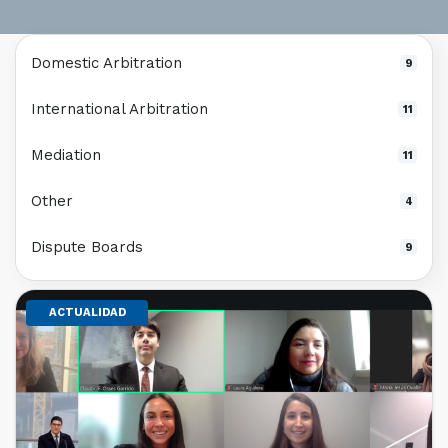
Domestic Arbitration
9
International Arbitration
11
Mediation
11
Other
4
Dispute Boards
9
ACTUALIDAD