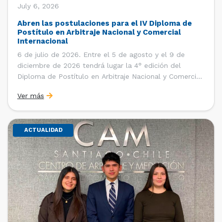
July 6, 2026
Abren las postulaciones para el IV Diploma de
Postítulo en Arbitraje Nacional y Comercial
Internacional
6 de julio de 2026. Entre el 5 de agosto y el 9 de
diciembre de 2026 tendrá lugar la 4° edición del
Diploma de Postítulo en Arbitraje Nacional y Comercial
Internacional, organizado por el Departamento de
Ver más
Derecho Internacional de la Facultad de Derecho de la
Universidad de Chile y […]
ACTUALIDAD