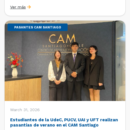
Sebastián Cerda (Economista de la Pontificia
Ver más
Universidad Católica de Chile y Magíster en Economía
de la Universidad de Chicago) y María Luisa Petitpas
[…]
PASANTES CAM SANTIAGO
March 31, 2026
Estudiantes de la UdeC, PUCV, UAI y UFT realizan
pasantías de verano en el CAM Santiago