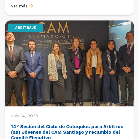
organizado por la Oficina de Estudios y Relaciones
Ver más
Internacionales con el apoyo de la Dirección Ejecutiva
y la Subdirección Ejecutiva y de Asuntos
Internacionales, tras […]
ARBITRAJE
July 14, 2026
14° Sesión del Ciclo de Coloquios para Árbitros
(as) Jóvenes del CAM Santiago y recambio del
Comité Ejecutivo