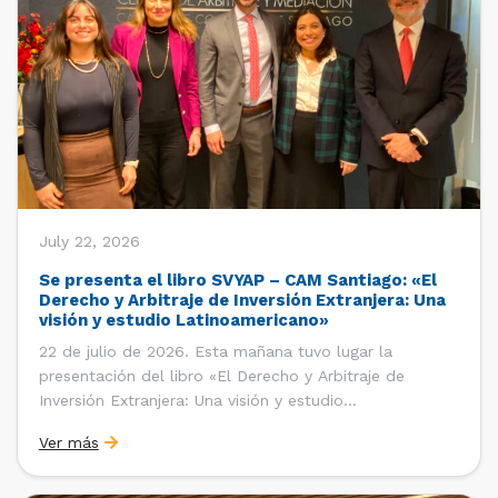
July 22, 2026
Se presenta el libro SVYAP – CAM Santiago: «El
Derecho y Arbitraje de Inversión Extranjera: Una
visión y estudio Latinoamericano»
22 de julio de 2026. Esta mañana tuvo lugar la
presentación del libro «El Derecho y Arbitraje de
Inversión Extranjera: Una visión y estudio
Latinoamericano», coordinado y editado por la red
Ver más
«Santiago Very Young Arbitration Practitioners»
(SVYAP), iniciativa que reúne a jóvenes profesionales
interesados en el arbitraje doméstico e internacional,