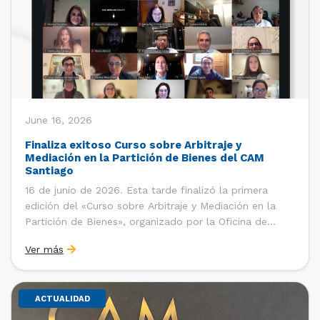
June 16, 2026
Finaliza exitoso Curso sobre Arbitraje y
Mediación en la Partición de Bienes del CAM
Santiago
16 de junio de 2026. Esta tarde finalizó la primera
edición del «Curso sobre Arbitraje y Mediación en la
Partición de Bienes», organizado por la Oficina de
Estudios y Relaciones Internacionales del Centro de
Ver más
Arbitraje y Mediación (CAM) de la Cámara de Comercio
de Santiago (CCS). El curso contó con […]
ACTUALIDAD