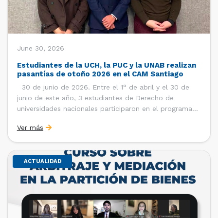
June 30, 2026
Estudiantes de la UCH, la PUC y la UNAB realizan
pasantías de otoño 2026 en el CAM Santiago
30 de junio de 2026. Entre el 1° de abril y el 30 de
junio de este año, 3 estudiantes de Derecho de
universidades nacionales participaron en el programa
de pasantías del Centro de Arbitraje y Mediación (CAM)
Ver más
de la Cámara de Comercio de Santiago (CCS). Así, se
realizaron […]
ACTUALIDAD