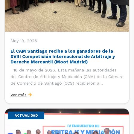
May 18, 2026
El CAM Santiago recibe a los ganadores de la
XVIII Competición Internacional de Arbitraje y
Derecho Mercantil (Moot Madrid)
18 de mayo de 2026. Esta mañana las autoridades
del Centro de Arbitraje y Mediación (CAM) de la Cámara
de Comercio de Santiago (CCS) recibieron a
estudiantes, ayudantes y entrenadores del equipo de la
Ver más
Facultad de Derecho de la Universidad de Chile que se
consagró como ganador de la […]
ACTUALIDAD