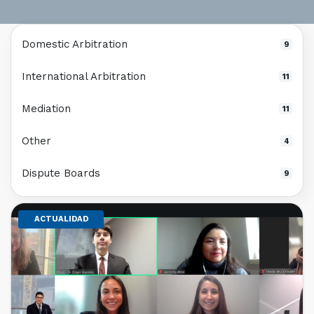
Domestic Arbitration
9
International Arbitration
11
Mediation
11
Other
4
Dispute Boards
9
ACTUALIDAD