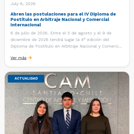
July 6, 2026
Abren las postulaciones para el IV Diploma de
Postítulo en Arbitraje Nacional y Comercial
Internacional
6 de julio de 2026. Entre el 5 de agosto y el 9 de
diciembre de 2026 tendrá lugar la 4° edición del
Diploma de Postítulo en Arbitraje Nacional y Comercial
Internacional, organizado por el Departamento de
Ver más
Derecho Internacional de la Facultad de Derecho de la
Universidad de Chile y […]
ACTUALIDAD