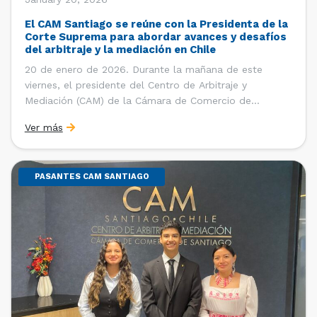
El CAM Santiago se reúne con la Presidenta de la
Corte Suprema para abordar avances y desafíos
del arbitraje y la mediación en Chile
20 de enero de 2026. Durante la mañana de este
viernes, el presidente del Centro de Arbitraje y
Mediación (CAM) de la Cámara de Comercio de
Santiago (CCS), Ricardo Riesco; la directora ejecutiva
Ver más
del CAM Santiago, Ximena Vial; y el gerente general de
la CCS, Carlos Soublette, sostuvieron un encuentro […]
PASANTES CAM SANTIAGO