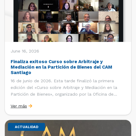
June 16, 2026
Finaliza exitoso Curso sobre Arbitraje y
Mediación en la Partición de Bienes del CAM
Santiago
16 de junio de 2026. Esta tarde finalizó la primera
edición del «Curso sobre Arbitraje y Mediación en la
Partición de Bienes», organizado por la Oficina de
Estudios y Relaciones Internacionales del Centro de
Ver más
Arbitraje y Mediación (CAM) de la Cámara de Comercio
de Santiago (CCS). El curso contó con […]
ACTUALIDAD