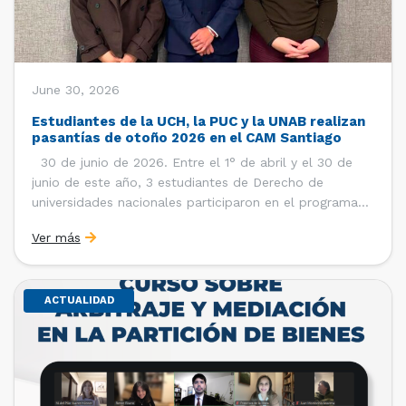
June 30, 2026
Estudiantes de la UCH, la PUC y la UNAB realizan
pasantías de otoño 2026 en el CAM Santiago
30 de junio de 2026. Entre el 1° de abril y el 30 de
junio de este año, 3 estudiantes de Derecho de
universidades nacionales participaron en el programa
de pasantías del Centro de Arbitraje y Mediación (CAM)
Ver más
de la Cámara de Comercio de Santiago (CCS). Así, se
realizaron […]
ACTUALIDAD