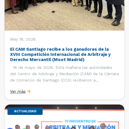
May 18, 2026
El CAM Santiago recibe a los ganadores de la
XVIII Competición Internacional de Arbitraje y
Derecho Mercantil (Moot Madrid)
18 de mayo de 2026. Esta mañana las autoridades
del Centro de Arbitraje y Mediación (CAM) de la Cámara
de Comercio de Santiago (CCS) recibieron a
estudiantes, ayudantes y entrenadores del equipo de la
Ver más
Facultad de Derecho de la Universidad de Chile que se
consagró como ganador de la […]
ACTUALIDAD