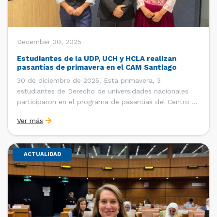
December 30, 2025
Estudiantes de la UDP, UCH y HCLA realizan
pasantías de primavera en el CAM Santiago
30 de diciembre de 2025. Esta primavera, 3
estudiantes de Derecho de universidades nacionales
participaron en el programa de pasantías del Centro de
Arbitraje y Mediación (CAM) de la Cámara de Comercio
Ver más
de Santiago (CCS). Entre el 3 de noviembre y el 30 de
diciembre realizaron su pasantía Ingrid Ivania […]
ACTUALIDAD