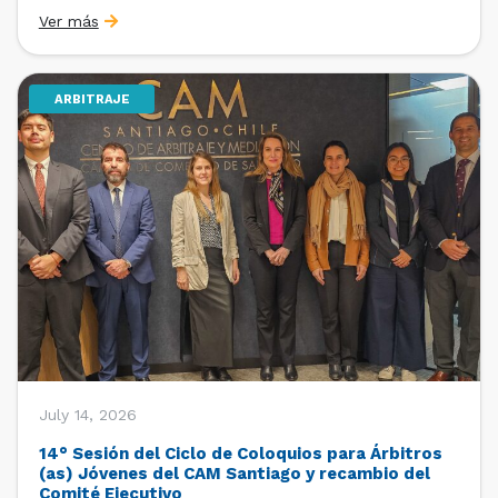
organizado por la Oficina de Estudios y Relaciones
Ver más
Internacionales con el apoyo de la Dirección Ejecutiva
y la Subdirección Ejecutiva y de Asuntos
Internacionales, tras […]
ARBITRAJE
July 14, 2026
14° Sesión del Ciclo de Coloquios para Árbitros
(as) Jóvenes del CAM Santiago y recambio del
Comité Ejecutivo