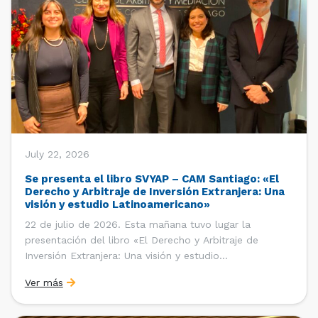
July 22, 2026
Se presenta el libro SVYAP – CAM Santiago: «El
Derecho y Arbitraje de Inversión Extranjera: Una
visión y estudio Latinoamericano»
22 de julio de 2026. Esta mañana tuvo lugar la
presentación del libro «El Derecho y Arbitraje de
Inversión Extranjera: Una visión y estudio
Latinoamericano», coordinado y editado por la red
Ver más
«Santiago Very Young Arbitration Practitioners»
(SVYAP), iniciativa que reúne a jóvenes profesionales
interesados en el arbitraje doméstico e internacional,