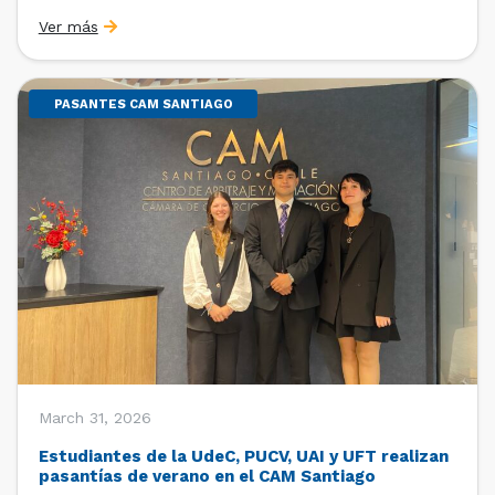
Sebastián Cerda (Economista de la Pontificia
Ver más
Universidad Católica de Chile y Magíster en Economía
de la Universidad de Chicago) y María Luisa Petitpas
[…]
PASANTES CAM SANTIAGO
March 31, 2026
Estudiantes de la UdeC, PUCV, UAI y UFT realizan
pasantías de verano en el CAM Santiago