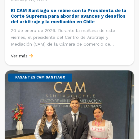
El CAM Santiago se reúne con la Presidenta de la
Corte Suprema para abordar avances y desafíos
del arbitraje y la mediación en Chile
20 de enero de 2026. Durante la mañana de este
viernes, el presidente del Centro de Arbitraje y
Mediación (CAM) de la Cámara de Comercio de
Santiago (CCS), Ricardo Riesco; la directora ejecutiva
Ver más
del CAM Santiago, Ximena Vial; y el gerente general de
la CCS, Carlos Soublette, sostuvieron un encuentro […]
PASANTES CAM SANTIAGO