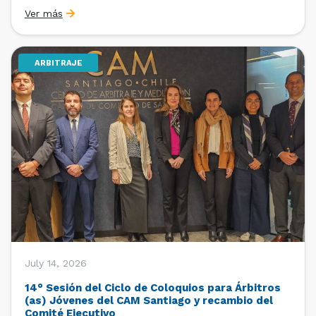
organizado por la Oficina de Estudios y Relaciones
Ver más
Internacionales con el apoyo de la Dirección Ejecutiva
y la Subdirección Ejecutiva y de Asuntos
Internacionales, tras […]
ARBITRAJE
July 14, 2026
14° Sesión del Ciclo de Coloquios para Árbitros
(as) Jóvenes del CAM Santiago y recambio del
Comité Ejecutivo