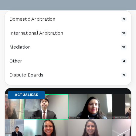
Domestic Arbitration
9
International Arbitration
11
Mediation
11
Other
4
Dispute Boards
9
ACTUALIDAD