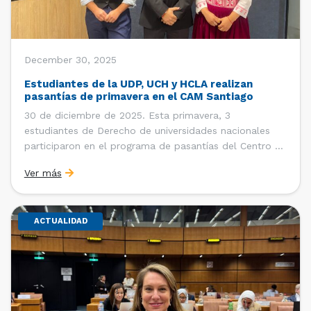
December 30, 2025
Estudiantes de la UDP, UCH y HCLA realizan
pasantías de primavera en el CAM Santiago
30 de diciembre de 2025. Esta primavera, 3
estudiantes de Derecho de universidades nacionales
participaron en el programa de pasantías del Centro de
Arbitraje y Mediación (CAM) de la Cámara de Comercio
Ver más
de Santiago (CCS). Entre el 3 de noviembre y el 30 de
diciembre realizaron su pasantía Ingrid Ivania […]
ACTUALIDAD