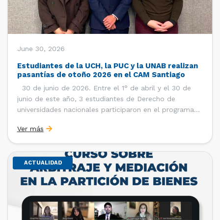
June 30, 2026
Estudiantes de la UCH, la PUC y la UNAB realizan
pasantías de otoño 2026 en el CAM Santiago
30 de junio de 2026. Entre el 1° de abril y el 30 de
junio de este año, 3 estudiantes de Derecho de
universidades nacionales participaron en el programa
de pasantías del Centro de Arbitraje y Mediación (CAM)
Ver más
de la Cámara de Comercio de Santiago (CCS). Así, se
realizaron […]
ACTUALIDAD