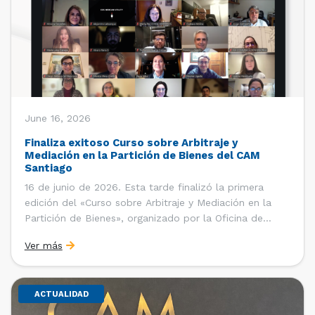
June 16, 2026
Finaliza exitoso Curso sobre Arbitraje y
Mediación en la Partición de Bienes del CAM
Santiago
16 de junio de 2026. Esta tarde finalizó la primera
edición del «Curso sobre Arbitraje y Mediación en la
Partición de Bienes», organizado por la Oficina de
Estudios y Relaciones Internacionales del Centro de
Ver más
Arbitraje y Mediación (CAM) de la Cámara de Comercio
de Santiago (CCS). El curso contó con […]
ACTUALIDAD