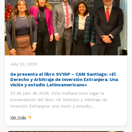
July 22, 2026
Se presenta el libro SVYAP – CAM Santiago: «El
Derecho y Arbitraje de Inversión Extranjera: Una
visión y estudio Latinoamericano»
22 de julio de 2026. Esta mañana tuvo lugar la
presentación del libro «El Derecho y Arbitraje de
Inversión Extranjera: Una visión y estudio
Latinoamericano», coordinado y editado por la red
Ver más
«Santiago Very Young Arbitration Practitioners»
(SVYAP), iniciativa que reúne a jóvenes profesionales
interesados en el arbitraje doméstico e internacional,