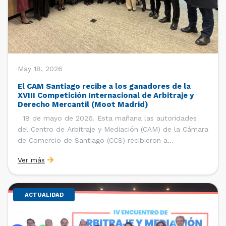
May 18, 2026
El CAM Santiago recibe a los ganadores de la
XVIII Competición Internacional de Arbitraje y
Derecho Mercantil (Moot Madrid)
18 de mayo de 2026. Esta mañana las autoridades
del Centro de Arbitraje y Mediación (CAM) de la Cámara
de Comercio de Santiago (CCS) recibieron a
estudiantes, ayudantes y entrenadores del equipo de la
Ver más
Facultad de Derecho de la Universidad de Chile que se
consagró como ganador de la […]
ACTUALIDAD