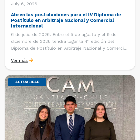
July 6, 2026
Abren las postulaciones para el IV Diploma de
Postítulo en Arbitraje Nacional y Comercial
Internacional
6 de julio de 2026. Entre el 5 de agosto y el 9 de
diciembre de 2026 tendrá lugar la 4° edición del
Diploma de Postítulo en Arbitraje Nacional y Comercial
Internacional, organizado por el Departamento de
Ver más
Derecho Internacional de la Facultad de Derecho de la
Universidad de Chile y […]
ACTUALIDAD