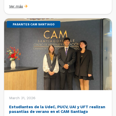
Sebastián Cerda (Economista de la Pontificia
Ver más
Universidad Católica de Chile y Magíster en Economía
de la Universidad de Chicago) y María Luisa Petitpas
[…]
PASANTES CAM SANTIAGO
March 31, 2026
Estudiantes de la UdeC, PUCV, UAI y UFT realizan
pasantías de verano en el CAM Santiago