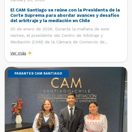
El CAM Santiago se reúne con la Presidenta de la
Corte Suprema para abordar avances y desafíos
del arbitraje y la mediación en Chile
20 de enero de 2026. Durante la mañana de este
viernes, el presidente del Centro de Arbitraje y
Mediación (CAM) de la Cámara de Comercio de
Santiago (CCS), Ricardo Riesco; la directora ejecutiva
Ver más
del CAM Santiago, Ximena Vial; y el gerente general de
la CCS, Carlos Soublette, sostuvieron un encuentro […]
PASANTES CAM SANTIAGO