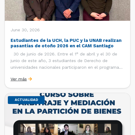
June 30, 2026
Estudiantes de la UCH, la PUC y la UNAB realizan
pasantías de otoño 2026 en el CAM Santiago
30 de junio de 2026. Entre el 1° de abril y el 30 de
junio de este año, 3 estudiantes de Derecho de
universidades nacionales participaron en el programa
de pasantías del Centro de Arbitraje y Mediación (CAM)
Ver más
de la Cámara de Comercio de Santiago (CCS). Así, se
realizaron […]
ACTUALIDAD