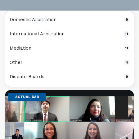
Domestic Arbitration
9
International Arbitration
11
Mediation
11
Other
4
Dispute Boards
9
ACTUALIDAD