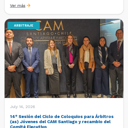
organizado por la Oficina de Estudios y Relaciones
Ver más
Internacionales con el apoyo de la Dirección Ejecutiva
y la Subdirección Ejecutiva y de Asuntos
Internacionales, tras […]
ARBITRAJE
July 14, 2026
14° Sesión del Ciclo de Coloquios para Árbitros
(as) Jóvenes del CAM Santiago y recambio del
Comité Ejecutivo