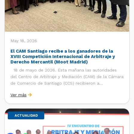
May 18, 2026
El CAM Santiago recibe a los ganadores de la
XVIII Competición Internacional de Arbitraje y
Derecho Mercantil (Moot Madrid)
18 de mayo de 2026. Esta mañana las autoridades
del Centro de Arbitraje y Mediación (CAM) de la Cámara
de Comercio de Santiago (CCS) recibieron a
estudiantes, ayudantes y entrenadores del equipo de la
Ver más
Facultad de Derecho de la Universidad de Chile que se
consagró como ganador de la […]
ACTUALIDAD