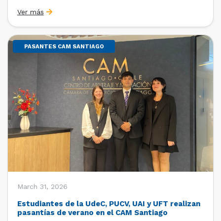
Sebastián Cerda (Economista de la Pontificia
Ver más
Universidad Católica de Chile y Magíster en Economía
de la Universidad de Chicago) y María Luisa Petitpas
[…]
PASANTES CAM SANTIAGO
March 31, 2026
Estudiantes de la UdeC, PUCV, UAI y UFT realizan
pasantías de verano en el CAM Santiago