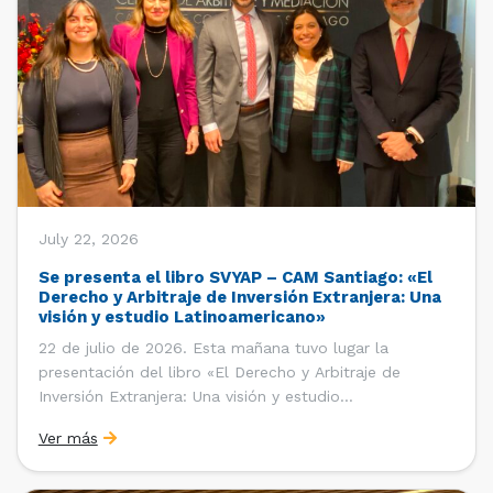
July 22, 2026
Se presenta el libro SVYAP – CAM Santiago: «El
Derecho y Arbitraje de Inversión Extranjera: Una
visión y estudio Latinoamericano»
22 de julio de 2026. Esta mañana tuvo lugar la
presentación del libro «El Derecho y Arbitraje de
Inversión Extranjera: Una visión y estudio
Latinoamericano», coordinado y editado por la red
Ver más
«Santiago Very Young Arbitration Practitioners»
(SVYAP), iniciativa que reúne a jóvenes profesionales
interesados en el arbitraje doméstico e internacional,