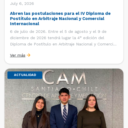
July 6, 2026
Abren las postulaciones para el IV Diploma de
Postítulo en Arbitraje Nacional y Comercial
Internacional
6 de julio de 2026. Entre el 5 de agosto y el 9 de
diciembre de 2026 tendrá lugar la 4° edición del
Diploma de Postítulo en Arbitraje Nacional y Comercial
Internacional, organizado por el Departamento de
Ver más
Derecho Internacional de la Facultad de Derecho de la
Universidad de Chile y […]
ACTUALIDAD