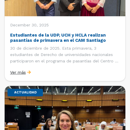
December 30, 2025
Estudiantes de la UDP, UCH y HCLA realizan
pasantías de primavera en el CAM Santiago
30 de diciembre de 2025. Esta primavera, 3
estudiantes de Derecho de universidades nacionales
participaron en el programa de pasantías del Centro de
Arbitraje y Mediación (CAM) de la Cámara de Comercio
Ver más
de Santiago (CCS). Entre el 3 de noviembre y el 30 de
diciembre realizaron su pasantía Ingrid Ivania […]
ACTUALIDAD