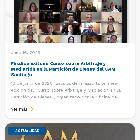
June 16, 2026
Finaliza exitoso Curso sobre Arbitraje y
Mediación en la Partición de Bienes del CAM
Santiago
16 de junio de 2026. Esta tarde finalizó la primera
edición del «Curso sobre Arbitraje y Mediación en la
Partición de Bienes», organizado por la Oficina de
Estudios y Relaciones Internacionales del Centro de
Ver más
Arbitraje y Mediación (CAM) de la Cámara de Comercio
de Santiago (CCS). El curso contó con […]
ACTUALIDAD