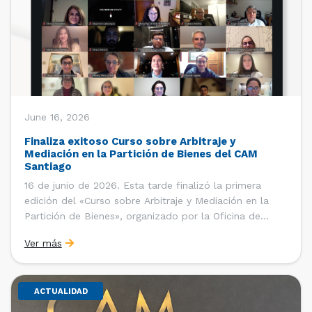
June 16, 2026
Finaliza exitoso Curso sobre Arbitraje y
Mediación en la Partición de Bienes del CAM
Santiago
16 de junio de 2026. Esta tarde finalizó la primera
edición del «Curso sobre Arbitraje y Mediación en la
Partición de Bienes», organizado por la Oficina de
Estudios y Relaciones Internacionales del Centro de
Ver más
Arbitraje y Mediación (CAM) de la Cámara de Comercio
de Santiago (CCS). El curso contó con […]
ACTUALIDAD