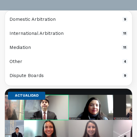
Domestic Arbitration
9
International Arbitration
11
Mediation
11
Other
4
Dispute Boards
9
ACTUALIDAD