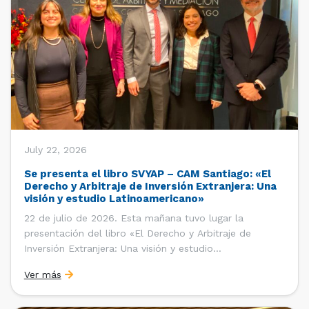
July 22, 2026
Se presenta el libro SVYAP – CAM Santiago: «El
Derecho y Arbitraje de Inversión Extranjera: Una
visión y estudio Latinoamericano»
22 de julio de 2026. Esta mañana tuvo lugar la
presentación del libro «El Derecho y Arbitraje de
Inversión Extranjera: Una visión y estudio
Latinoamericano», coordinado y editado por la red
Ver más
«Santiago Very Young Arbitration Practitioners»
(SVYAP), iniciativa que reúne a jóvenes profesionales
interesados en el arbitraje doméstico e internacional,