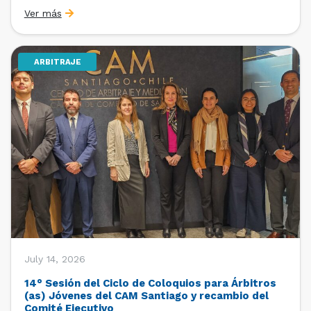
organizado por la Oficina de Estudios y Relaciones
Ver más
Internacionales con el apoyo de la Dirección Ejecutiva
y la Subdirección Ejecutiva y de Asuntos
Internacionales, tras […]
ARBITRAJE
July 14, 2026
14° Sesión del Ciclo de Coloquios para Árbitros
(as) Jóvenes del CAM Santiago y recambio del
Comité Ejecutivo