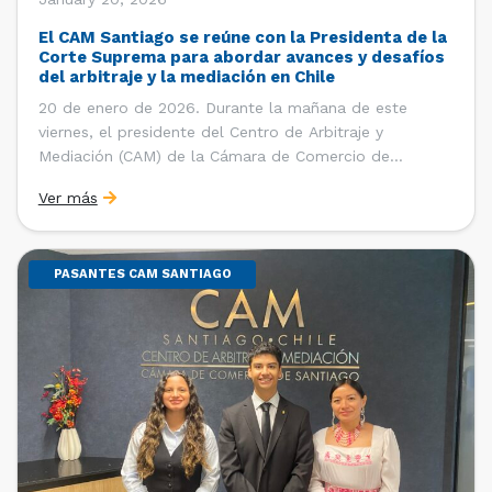
El CAM Santiago se reúne con la Presidenta de la
Corte Suprema para abordar avances y desafíos
del arbitraje y la mediación en Chile
20 de enero de 2026. Durante la mañana de este
viernes, el presidente del Centro de Arbitraje y
Mediación (CAM) de la Cámara de Comercio de
Santiago (CCS), Ricardo Riesco; la directora ejecutiva
Ver más
del CAM Santiago, Ximena Vial; y el gerente general de
la CCS, Carlos Soublette, sostuvieron un encuentro […]
PASANTES CAM SANTIAGO