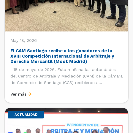
May 18, 2026
El CAM Santiago recibe a los ganadores de la
XVIII Competición Internacional de Arbitraje y
Derecho Mercantil (Moot Madrid)
18 de mayo de 2026. Esta mañana las autoridades
del Centro de Arbitraje y Mediación (CAM) de la Cámara
de Comercio de Santiago (CCS) recibieron a
estudiantes, ayudantes y entrenadores del equipo de la
Ver más
Facultad de Derecho de la Universidad de Chile que se
consagró como ganador de la […]
ACTUALIDAD