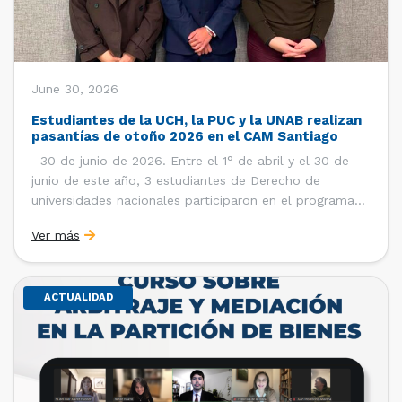
June 30, 2026
Estudiantes de la UCH, la PUC y la UNAB realizan
pasantías de otoño 2026 en el CAM Santiago
30 de junio de 2026. Entre el 1° de abril y el 30 de
junio de este año, 3 estudiantes de Derecho de
universidades nacionales participaron en el programa
de pasantías del Centro de Arbitraje y Mediación (CAM)
Ver más
de la Cámara de Comercio de Santiago (CCS). Así, se
realizaron […]
ACTUALIDAD