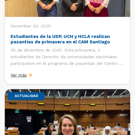
December 30, 2025
Estudiantes de la UDP, UCH y HCLA realizan
pasantías de primavera en el CAM Santiago
30 de diciembre de 2025. Esta primavera, 3
estudiantes de Derecho de universidades nacionales
participaron en el programa de pasantías del Centro de
Arbitraje y Mediación (CAM) de la Cámara de Comercio
Ver más
de Santiago (CCS). Entre el 3 de noviembre y el 30 de
diciembre realizaron su pasantía Ingrid Ivania […]
ACTUALIDAD