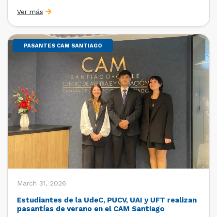
Sebastián Cerda (Economista de la Pontificia
Ver más
Universidad Católica de Chile y Magíster en Economía
de la Universidad de Chicago) y María Luisa Petitpas
[…]
PASANTES CAM SANTIAGO
March 31, 2026
Estudiantes de la UdeC, PUCV, UAI y UFT realizan
pasantías de verano en el CAM Santiago