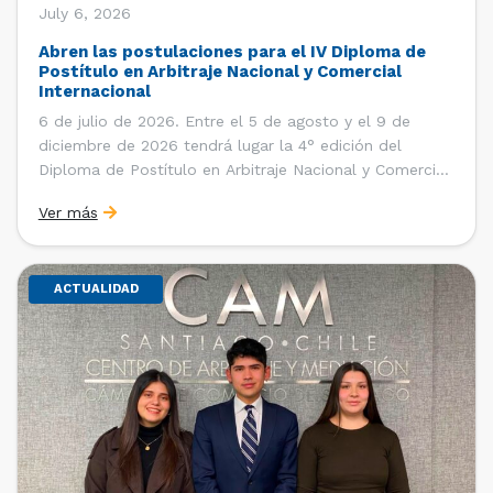
July 6, 2026
Abren las postulaciones para el IV Diploma de
Postítulo en Arbitraje Nacional y Comercial
Internacional
6 de julio de 2026. Entre el 5 de agosto y el 9 de
diciembre de 2026 tendrá lugar la 4° edición del
Diploma de Postítulo en Arbitraje Nacional y Comercial
Internacional, organizado por el Departamento de
Ver más
Derecho Internacional de la Facultad de Derecho de la
Universidad de Chile y […]
ACTUALIDAD