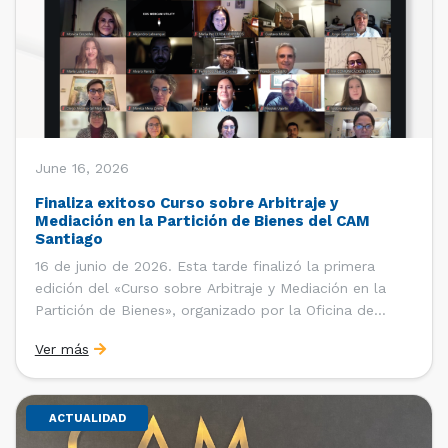
June 16, 2026
Finaliza exitoso Curso sobre Arbitraje y
Mediación en la Partición de Bienes del CAM
Santiago
16 de junio de 2026. Esta tarde finalizó la primera
edición del «Curso sobre Arbitraje y Mediación en la
Partición de Bienes», organizado por la Oficina de
Estudios y Relaciones Internacionales del Centro de
Ver más
Arbitraje y Mediación (CAM) de la Cámara de Comercio
de Santiago (CCS). El curso contó con […]
ACTUALIDAD