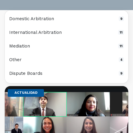
Domestic Arbitration
9
International Arbitration
11
Mediation
11
Other
4
Dispute Boards
9
ACTUALIDAD