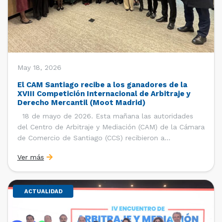
May 18, 2026
El CAM Santiago recibe a los ganadores de la
XVIII Competición Internacional de Arbitraje y
Derecho Mercantil (Moot Madrid)
18 de mayo de 2026. Esta mañana las autoridades
del Centro de Arbitraje y Mediación (CAM) de la Cámara
de Comercio de Santiago (CCS) recibieron a
estudiantes, ayudantes y entrenadores del equipo de la
Ver más
Facultad de Derecho de la Universidad de Chile que se
consagró como ganador de la […]
ACTUALIDAD