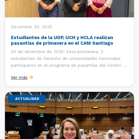
December 30, 2025
Estudiantes de la UDP, UCH y HCLA realizan
pasantías de primavera en el CAM Santiago
30 de diciembre de 2025. Esta primavera, 3
estudiantes de Derecho de universidades nacionales
participaron en el programa de pasantías del Centro de
Arbitraje y Mediación (CAM) de la Cámara de Comercio
Ver más
de Santiago (CCS). Entre el 3 de noviembre y el 30 de
diciembre realizaron su pasantía Ingrid Ivania […]
ACTUALIDAD