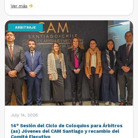
organizado por la Oficina de Estudios y Relaciones
Ver más
Internacionales con el apoyo de la Dirección Ejecutiva
y la Subdirección Ejecutiva y de Asuntos
Internacionales, tras […]
ARBITRAJE
July 14, 2026
14° Sesión del Ciclo de Coloquios para Árbitros
(as) Jóvenes del CAM Santiago y recambio del
Comité Ejecutivo