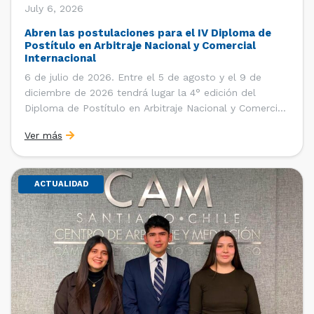
July 6, 2026
Abren las postulaciones para el IV Diploma de
Postítulo en Arbitraje Nacional y Comercial
Internacional
6 de julio de 2026. Entre el 5 de agosto y el 9 de
diciembre de 2026 tendrá lugar la 4° edición del
Diploma de Postítulo en Arbitraje Nacional y Comercial
Internacional, organizado por el Departamento de
Ver más
Derecho Internacional de la Facultad de Derecho de la
Universidad de Chile y […]
ACTUALIDAD