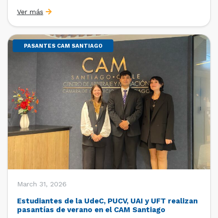
Sebastián Cerda (Economista de la Pontificia
Ver más
Universidad Católica de Chile y Magíster en Economía
de la Universidad de Chicago) y María Luisa Petitpas
[…]
PASANTES CAM SANTIAGO
March 31, 2026
Estudiantes de la UdeC, PUCV, UAI y UFT realizan
pasantías de verano en el CAM Santiago