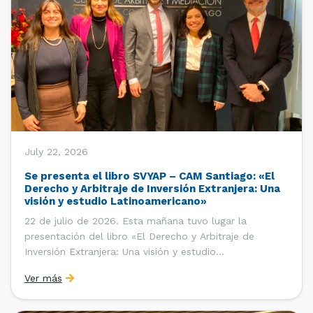
July 22, 2026
Se presenta el libro SVYAP – CAM Santiago: «El
Derecho y Arbitraje de Inversión Extranjera: Una
visión y estudio Latinoamericano»
22 de julio de 2026. Esta mañana tuvo lugar la
presentación del libro «El Derecho y Arbitraje de
Inversión Extranjera: Una visión y estudio
Latinoamericano», coordinado y editado por la red
Ver más
«Santiago Very Young Arbitration Practitioners»
(SVYAP), iniciativa que reúne a jóvenes profesionales
interesados en el arbitraje doméstico e internacional,