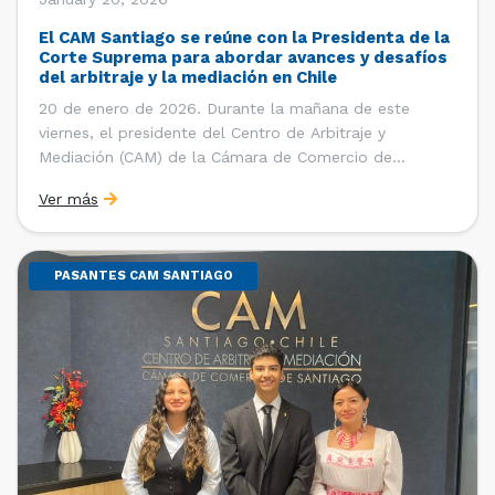
El CAM Santiago se reúne con la Presidenta de la
Corte Suprema para abordar avances y desafíos
del arbitraje y la mediación en Chile
20 de enero de 2026. Durante la mañana de este
viernes, el presidente del Centro de Arbitraje y
Mediación (CAM) de la Cámara de Comercio de
Santiago (CCS), Ricardo Riesco; la directora ejecutiva
Ver más
del CAM Santiago, Ximena Vial; y el gerente general de
la CCS, Carlos Soublette, sostuvieron un encuentro […]
PASANTES CAM SANTIAGO