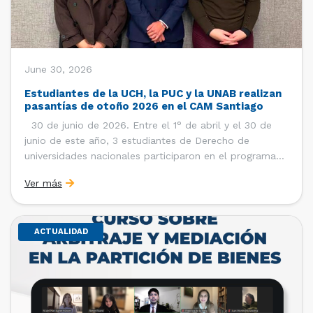
June 30, 2026
Estudiantes de la UCH, la PUC y la UNAB realizan
pasantías de otoño 2026 en el CAM Santiago
30 de junio de 2026. Entre el 1° de abril y el 30 de
junio de este año, 3 estudiantes de Derecho de
universidades nacionales participaron en el programa
de pasantías del Centro de Arbitraje y Mediación (CAM)
Ver más
de la Cámara de Comercio de Santiago (CCS). Así, se
realizaron […]
ACTUALIDAD