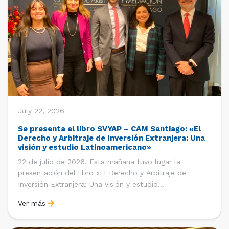
July 22, 2026
Se presenta el libro SVYAP – CAM Santiago: «El
Derecho y Arbitraje de Inversión Extranjera: Una
visión y estudio Latinoamericano»
22 de julio de 2026. Esta mañana tuvo lugar la
presentación del libro «El Derecho y Arbitraje de
Inversión Extranjera: Una visión y estudio
Latinoamericano», coordinado y editado por la red
Ver más
«Santiago Very Young Arbitration Practitioners»
(SVYAP), iniciativa que reúne a jóvenes profesionales
interesados en el arbitraje doméstico e internacional,