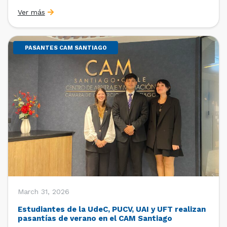
Sebastián Cerda (Economista de la Pontificia
Ver más
Universidad Católica de Chile y Magíster en Economía
de la Universidad de Chicago) y María Luisa Petitpas
[…]
PASANTES CAM SANTIAGO
March 31, 2026
Estudiantes de la UdeC, PUCV, UAI y UFT realizan
pasantías de verano en el CAM Santiago