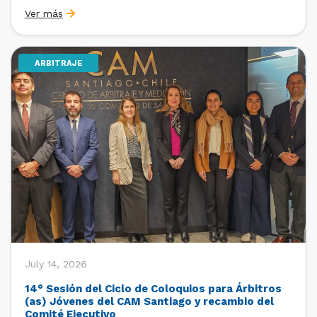
organizado por la Oficina de Estudios y Relaciones
Ver más
Internacionales con el apoyo de la Dirección Ejecutiva
y la Subdirección Ejecutiva y de Asuntos
Internacionales, tras […]
ARBITRAJE
July 14, 2026
14° Sesión del Ciclo de Coloquios para Árbitros
(as) Jóvenes del CAM Santiago y recambio del
Comité Ejecutivo