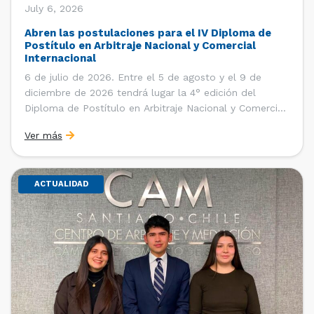
July 6, 2026
Abren las postulaciones para el IV Diploma de
Postítulo en Arbitraje Nacional y Comercial
Internacional
6 de julio de 2026. Entre el 5 de agosto y el 9 de
diciembre de 2026 tendrá lugar la 4° edición del
Diploma de Postítulo en Arbitraje Nacional y Comercial
Internacional, organizado por el Departamento de
Ver más
Derecho Internacional de la Facultad de Derecho de la
Universidad de Chile y […]
ACTUALIDAD