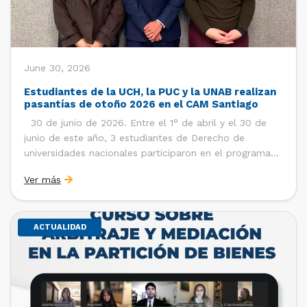
June 30, 2026
Estudiantes de la UCH, la PUC y la UNAB realizan
pasantías de otoño 2026 en el CAM Santiago
30 de junio de 2026. Entre el 1° de abril y el 30 de
junio de este año, 3 estudiantes de Derecho de
universidades nacionales participaron en el programa
de pasantías del Centro de Arbitraje y Mediación (CAM)
Ver más
de la Cámara de Comercio de Santiago (CCS). Así, se
realizaron […]
ACTUALIDAD