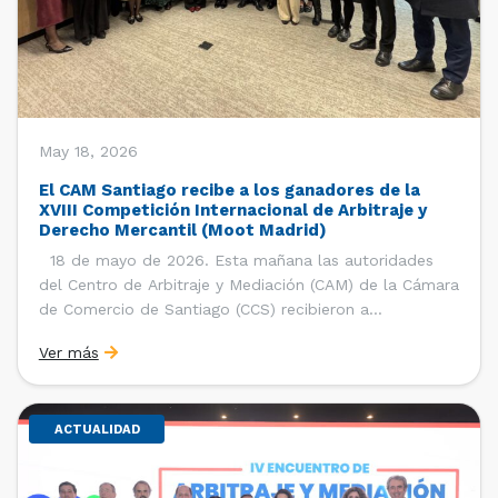
May 18, 2026
El CAM Santiago recibe a los ganadores de la
XVIII Competición Internacional de Arbitraje y
Derecho Mercantil (Moot Madrid)
18 de mayo de 2026. Esta mañana las autoridades
del Centro de Arbitraje y Mediación (CAM) de la Cámara
de Comercio de Santiago (CCS) recibieron a
estudiantes, ayudantes y entrenadores del equipo de la
Ver más
Facultad de Derecho de la Universidad de Chile que se
consagró como ganador de la […]
ACTUALIDAD