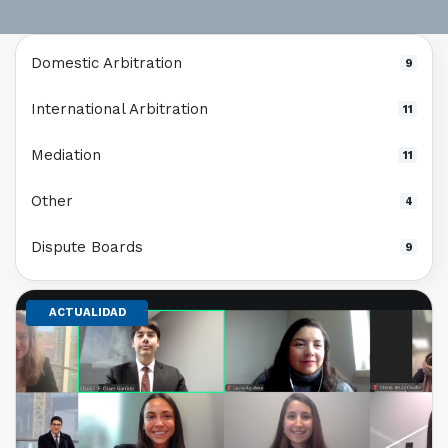
Domestic Arbitration
9
International Arbitration
11
Mediation
11
Other
4
Dispute Boards
9
ACTUALIDAD