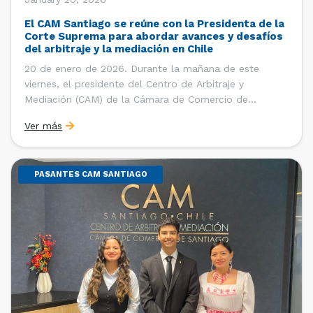
El CAM Santiago se reúne con la Presidenta de la
Corte Suprema para abordar avances y desafíos
del arbitraje y la mediación en Chile
20 de enero de 2026. Durante la mañana de este
viernes, el presidente del Centro de Arbitraje y
Mediación (CAM) de la Cámara de Comercio de
Santiago (CCS), Ricardo Riesco; la directora ejecutiva
Ver más
del CAM Santiago, Ximena Vial; y el gerente general de
la CCS, Carlos Soublette, sostuvieron un encuentro […]
PASANTES CAM SANTIAGO