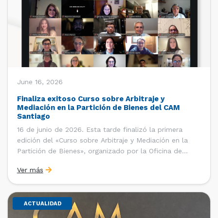
June 16, 2026
Finaliza exitoso Curso sobre Arbitraje y
Mediación en la Partición de Bienes del CAM
Santiago
16 de junio de 2026. Esta tarde finalizó la primera
edición del «Curso sobre Arbitraje y Mediación en la
Partición de Bienes», organizado por la Oficina de
Estudios y Relaciones Internacionales del Centro de
Ver más
Arbitraje y Mediación (CAM) de la Cámara de Comercio
de Santiago (CCS). El curso contó con […]
ACTUALIDAD