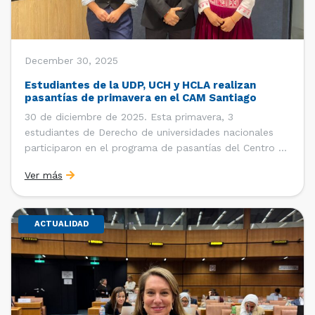
December 30, 2025
Estudiantes de la UDP, UCH y HCLA realizan
pasantías de primavera en el CAM Santiago
30 de diciembre de 2025. Esta primavera, 3
estudiantes de Derecho de universidades nacionales
participaron en el programa de pasantías del Centro de
Arbitraje y Mediación (CAM) de la Cámara de Comercio
Ver más
de Santiago (CCS). Entre el 3 de noviembre y el 30 de
diciembre realizaron su pasantía Ingrid Ivania […]
ACTUALIDAD