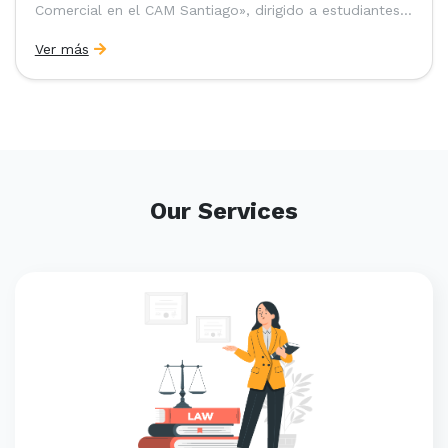
Comercial en el CAM Santiago», dirigido a estudiantes,
egresados y abogados de Chile, Ecuador y Perú que
Ver más
entre 2023 y 2025 ganaron el «Pre-Moot del CAM
Santiago», […]
Our Services