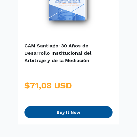
CAM Santiago: 30 Años de
E
Desarrollo Institucional del
S
Arbitraje y de la Mediación
$71,08 USD
Buy It Now