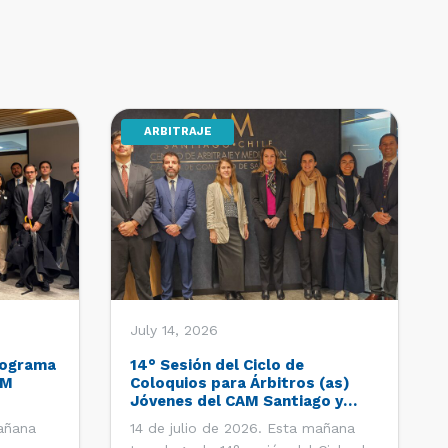
ARBITRAJE
July 14, 2026
Programa
14° Sesión del Ciclo de
AM
Coloquios para Árbitros (as)
Jóvenes del CAM Santiago y
recambio del Comité Ejecutivo
mañana
14 de julio de 2026. Esta mañana