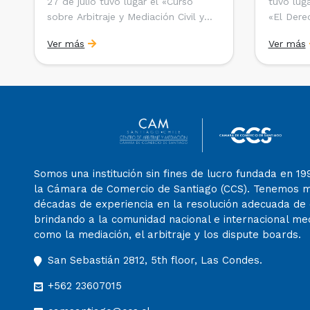
27 de julio tuvo lugar el «Curso
tuvo luga
sobre Arbitraje y Mediación Civil y
«El Derec
Comercial en el CAM Santiago»,
Extranjer
Ver más
Ver más
dirigido a estudiantes, egresados y
Latinoam
abogados de Chile, Ecuador y Perú
editado 
que entre 2023 y 2025 ganaron el
Young Arb
«Pre-Moot del CAM Santiago», […]
(SVYAP), 
jóvenes 
en el ar
internaci
Somos una institución sin fines de lucro fundada en 19
la Cámara de Comercio de Santiago (CCS). Tenemos 
décadas de experiencia en la resolución adecuada de c
brindando a la comunidad nacional e internacional m
como la mediación, el arbitraje y los dispute boards.
San Sebastián 2812, 5th floor, Las Condes.
+562 23607015