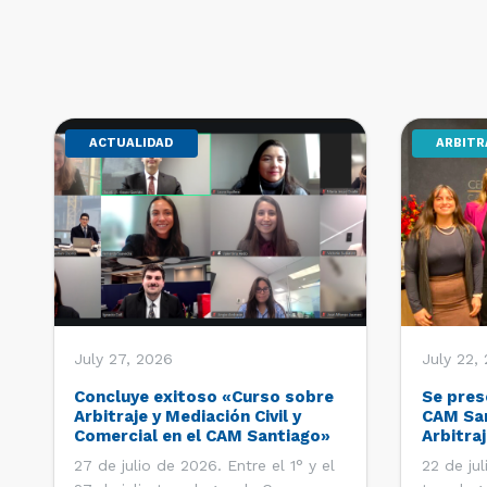
ACTUALIDAD
ARBITR
July 27, 2026
July 22,
Concluye exitoso «Curso sobre
Se pres
Arbitraje y Mediación Civil y
CAM San
Comercial en el CAM Santiago»
Arbitraj
Extranje
27 de julio de 2026. Entre el 1° y el
22 de ju
Latinoa