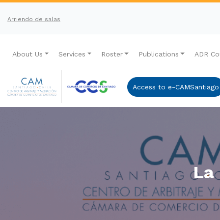
Arriendo de salas
About Us
Services
Roster
Publications
ADR Co
Access to e-CAMSantiago
La 