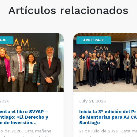
Artículos relacionados
AJE
ARBITRAJE
 2026
July 21, 2026
enta el libro SVYAP –
Inicia la 3° edición del 
tiago: «El Derecho y
de Mentorías para AJ C
e de Inversión
Santiago
ra: Una visión y estudio
lio de 2026. Esta mañana
21 de julio de 2026. Esta 
mericano»