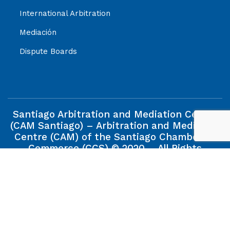
International Arbitration
Mediación
Dispute Boards
Santiago Arbitration and Mediation Centre
(CAM Santiago) – Arbitration and Mediation
Centre (CAM) of the Santiago Chamber of
Commerce (CCS) © 2020 – All Rights
Reserved.
The information contained in this web site is property of
the Santiago Arbitration and Mediation Centre (CAM
Santiago), and its reproduction will be allowed when the
source is quoted.