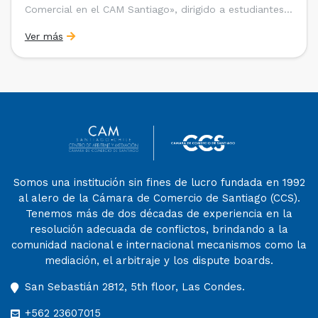
Comercial en el CAM Santiago», dirigido a estudiantes,
egresados y abogados de Chile, Ecuador y Perú que
Ver más
entre 2023 y 2025 ganaron el «Pre-Moot del CAM
Santiago», […]
Somos una institución sin fines de lucro fundada en 1992
al alero de la Cámara de Comercio de Santiago (CCS).
Tenemos más de dos décadas de experiencia en la
resolución adecuada de conflictos, brindando a la
comunidad nacional e internacional mecanismos como la
mediación, el arbitraje y los dispute boards.
San Sebastián 2812, 5th floor, Las Condes.
+562 23607015