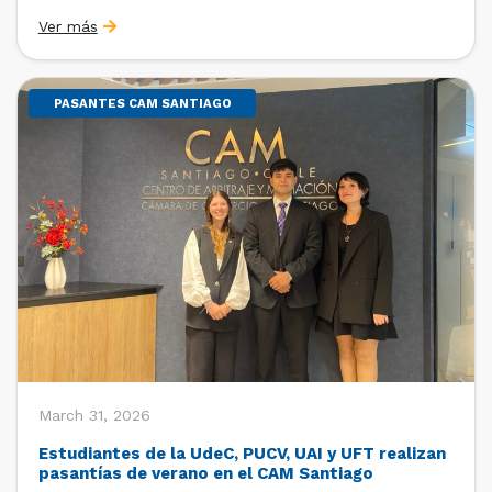
Sebastián Cerda (Economista de la Pontificia
Ver más
Universidad Católica de Chile y Magíster en Economía
de la Universidad de Chicago) y María Luisa Petitpas
[…]
PASANTES CAM SANTIAGO
March 31, 2026
Estudiantes de la UdeC, PUCV, UAI y UFT realizan
pasantías de verano en el CAM Santiago