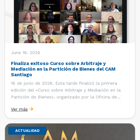
June 16, 2026
Finaliza exitoso Curso sobre Arbitraje y
Mediación en la Partición de Bienes del CAM
Santiago
16 de junio de 2026. Esta tarde finalizó la primera
edición del «Curso sobre Arbitraje y Mediación en la
Partición de Bienes», organizado por la Oficina de
Estudios y Relaciones Internacionales del Centro de
Ver más
Arbitraje y Mediación (CAM) de la Cámara de Comercio
de Santiago (CCS). El curso contó con […]
ACTUALIDAD