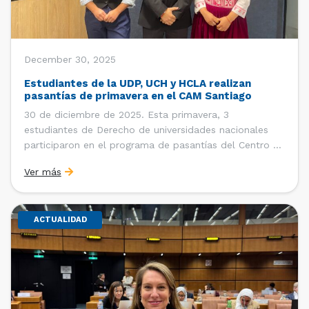
December 30, 2025
Estudiantes de la UDP, UCH y HCLA realizan
pasantías de primavera en el CAM Santiago
30 de diciembre de 2025. Esta primavera, 3
estudiantes de Derecho de universidades nacionales
participaron en el programa de pasantías del Centro de
Arbitraje y Mediación (CAM) de la Cámara de Comercio
Ver más
de Santiago (CCS). Entre el 3 de noviembre y el 30 de
diciembre realizaron su pasantía Ingrid Ivania […]
ACTUALIDAD