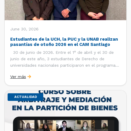
June 30, 2026
Estudiantes de la UCH, la PUC y la UNAB realizan
pasantías de otoño 2026 en el CAM Santiago
30 de junio de 2026. Entre el 1° de abril y el 30 de
junio de este año, 3 estudiantes de Derecho de
universidades nacionales participaron en el programa
de pasantías del Centro de Arbitraje y Mediación (CAM)
Ver más
de la Cámara de Comercio de Santiago (CCS). Así, se
realizaron […]
ACTUALIDAD