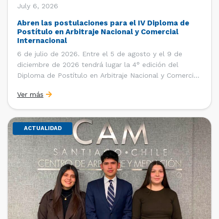
July 6, 2026
Abren las postulaciones para el IV Diploma de
Postítulo en Arbitraje Nacional y Comercial
Internacional
6 de julio de 2026. Entre el 5 de agosto y el 9 de
diciembre de 2026 tendrá lugar la 4° edición del
Diploma de Postítulo en Arbitraje Nacional y Comercial
Internacional, organizado por el Departamento de
Ver más
Derecho Internacional de la Facultad de Derecho de la
Universidad de Chile y […]
ACTUALIDAD