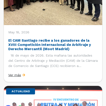
May 18, 2026
El CAM Santiago recibe a los ganadores de la
XVIII Competición Internacional de Arbitraje y
Derecho Mercantil (Moot Madrid)
18 de mayo de 2026. Esta mañana las autoridades
del Centro de Arbitraje y Mediación (CAM) de la Cámara
de Comercio de Santiago (CCS) recibieron a
estudiantes, ayudantes y entrenadores del equipo de la
Ver más
Facultad de Derecho de la Universidad de Chile que se
consagró como ganador de la […]
ACTUALIDAD