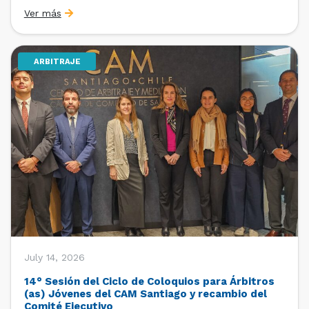
organizado por la Oficina de Estudios y Relaciones
Ver más
Internacionales con el apoyo de la Dirección Ejecutiva
y la Subdirección Ejecutiva y de Asuntos
Internacionales, tras […]
ARBITRAJE
July 14, 2026
14° Sesión del Ciclo de Coloquios para Árbitros
(as) Jóvenes del CAM Santiago y recambio del
Comité Ejecutivo