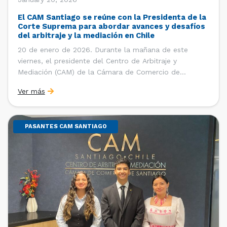
El CAM Santiago se reúne con la Presidenta de la
Corte Suprema para abordar avances y desafíos
del arbitraje y la mediación en Chile
20 de enero de 2026. Durante la mañana de este
viernes, el presidente del Centro de Arbitraje y
Mediación (CAM) de la Cámara de Comercio de
Santiago (CCS), Ricardo Riesco; la directora ejecutiva
Ver más
del CAM Santiago, Ximena Vial; y el gerente general de
la CCS, Carlos Soublette, sostuvieron un encuentro […]
PASANTES CAM SANTIAGO