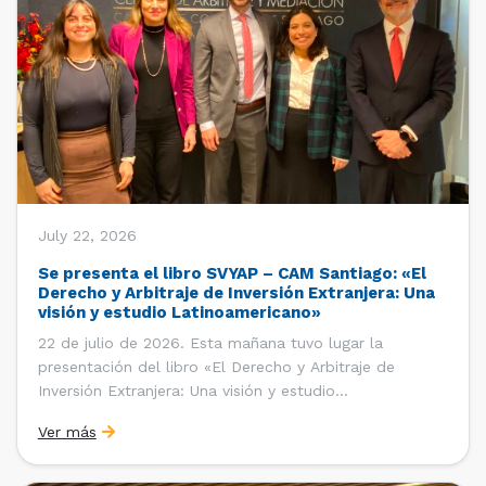
July 22, 2026
Se presenta el libro SVYAP – CAM Santiago: «El
Derecho y Arbitraje de Inversión Extranjera: Una
visión y estudio Latinoamericano»
22 de julio de 2026. Esta mañana tuvo lugar la
presentación del libro «El Derecho y Arbitraje de
Inversión Extranjera: Una visión y estudio
Latinoamericano», coordinado y editado por la red
Ver más
«Santiago Very Young Arbitration Practitioners»
(SVYAP), iniciativa que reúne a jóvenes profesionales
interesados en el arbitraje doméstico e internacional,