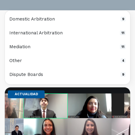
Domestic Arbitration
9
International Arbitration
11
Mediation
11
Other
4
Dispute Boards
9
ACTUALIDAD