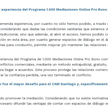
la experiencia del Programa 1.000 Mediaciones Online Pro Bono
emenda experiencia, por cuanto no sólo hemos podido, a través de
 considerando que dadas las condiciones sanitarias que estamos 
jurisdiccional, sino que además, al abrir el acceso, hemos podido 
ón en esta área, por cuanto generar espacios de diálogo en el ámb
as para conducirlo, permite mejorar y/o mantener las relaciones c
experiencia del Programa de 1.000 Mediaciones Online Pro Bono com
onflictos comerciales, mediante un método extrajudicial, gratuito,
ara llegar a acuerdos. Este proceso protege las relaciones comerci
ar la confianza perdida, una vez terminado el conflicto.
 fue el mayor desafío para el CAM Santiago y, específicamente,
ido promover la mediación. Considerando que no existe normativa 
ecesario difundir las ventajas de contar con espacios de diálogo e