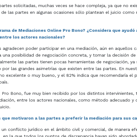
artes solicitadas, muchas veces se hace compleja, ya que no exist
e las partes en algunas ocasiones sólo plantean el juicio como 
ograma de Mediaciones Online Pro Bono? ¿Considera que ayudó 
entre los actores nacionales?
 agradecen poder participar en una mediación, aún en aquellos c
 una posibilidad de negociación concreta, y tomar la decisión d
tualmente las partes tienen pocas herramientas de negociación, y
por las grandes asimetrías que existen entre las partes. En nuest
omo excelente o muy bueno, y el 82% indica que recomendaría el p
país.
Pro Bono, fue muy bien recibido por los distintos intervinientes, 
diación, entre los actores nacionales, como método adecuado y c
uicio.
s que motivaron a las partes a preferir la mediación para sus c
 conflicto jurídico en el ámbito civil y comercial, de manera efe
, en la que todos los puntos de discrepancia hayan sido abordad