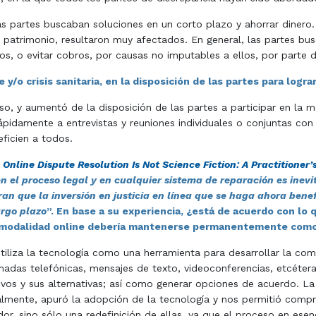
 partes buscaban soluciones en un corto plazo y ahorrar dinero. L
 y patrimonio, resultaron muy afectados. En general, las partes bu
, o evitar cobros, por causas no imputables a ellos, por parte 
y/o crisis sanitaria, en la disposición de las partes para logr
so, y aumentó de la disposición de las partes a participar en la m
pidamente a entrevistas y reuniones individuales o conjuntas con l
ficien a todos.
Online Dispute Resolution Is Not Science Fiction: A Practitioner
en el proceso legal y en cualquier sistema de reparación es inevi
an que la inversión en justicia en línea que se haga ahora benefi
argo plazo
”. En base a su experiencia, ¿está de acuerdo con lo 
e la modalidad online debería mantenerse permanentemente como
iliza la tecnología como una herramienta para desarrollar la com
madas telefónicas, mensajes de texto, videoconferencias, etcétera),
etivos y sus alternativas; así como generar opciones de acuerdo. La 
almente, apuró la adopción de la tecnología y nos permitió compren
 sino sólo una redefinición de ellas, ya que el proceso en esencia