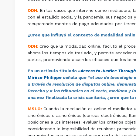
ODH:
En los casos que intervine como mediadora, las
con el estallido social y la pandemia, sus negocios
recuperando montos de pago adeudados por terceros
¿Cree que influyó el contexto de modalidad online 
ODH:
Creo que la modalidad online, facilitó el proce
ahorra los tiempos de traslado, y permite acceder rá
partes, promoviendo acuerdos eficaces que los bene
En un artículo titulado «
Access to Justice Through 
Mirèze Philippe
señala que “
el uso de tecnología 
a través de resolución de disputas online, demuestr
Derecho y a los tribunales en el corto, mediano y l
una vez finalizada la crisis sanitaria, ¿cree qu
MSLO:
Cuando la mediación es online el mediador ut
sincrónicos o asincrónicos (correos electrónicos, lla
posiciones a los intereses; evaluar los criterios obj
considerando la imposibilidad de reunirnos presenci
herramientas comunicacionales por parte del mediador,