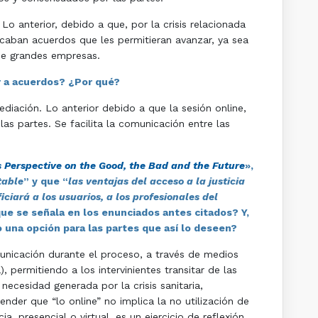
o anterior, debido a que, por la crisis relacionada
scaban acuerdos que les permitieran avanzar, ya sea
de grandes empresas.
ar a acuerdos? ¿Por qué?
ediación. Lo anterior debido a que la sesión online,
as partes. Se facilita la comunicación entre las
’s Perspective on the Good, the Bad and the Future
»,
table
” y que “
las ventajas del acceso a la justicia
ciará a los usuarios, a los profesionales del
que se señala en los enunciados antes citados? Y,
 una opción para las partes que así lo deseen?
unicación durante el proceso, a través de medios
 permitiendo a los intervinientes transitar de las
necesidad generada por la crisis sanitaria,
der que “lo online” no implica la no utilización de
, presencial o virtual, es un ejercicio de reflexión