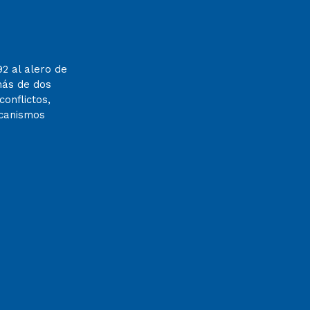
92 al alero de
más de dos
onflictos,
ecanismos