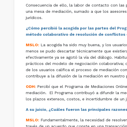
Consecuencia de ello, la labor de contacto con las p
una mesa de mediación, sumado a que los asesores d
jurídicos.
¿Cómo percibió la acogida por las partes del Pr
método colaborativo de resolución de conflictos 
MSLO:
La acogida ha sido muy buena, y los usuarios
menos se pudo descartar técnicamente que existiera
efectivamente ya se agotó la vía del diálogo. Habi
prácticos del modelo de negociación colaborativa; o 
de los usuarios califica el proceso de mediación c
contribuye a la difusión de la mediación en nuestro 
ODH:
Percibí que el Programa de Mediaciones Online 
mediación. El Programa contribuyó a difundir la me
los plazos extensos, costos, e incertidumbre de un j
A su juicio, ¿Cuáles fueron las principales razone
MSLO:
Fundamentalmente, la necesidad de resolver un
través de un acuerdo que conste en una transacción