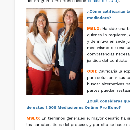
del Programa Pro Bono desde
finales de 2019
).
¿Cómo calificarían 
mediadora?
MSLO:
Ha sido una tr
quienes lo requieren,
y definitiva en sede 
mecanismo de resoluci
competencias necesari
jurídica del conflicto.
ODH:
Calificaría la 
para solucionar sus c
buscar alternativas p
partes puedan restaur
¿Cuál consideras que
de estas 1.000 Mediaciones Online Pro Bono?
MSLO:
En términos generales el mayor desafío ha s
las características del proceso, y por ello se hace n