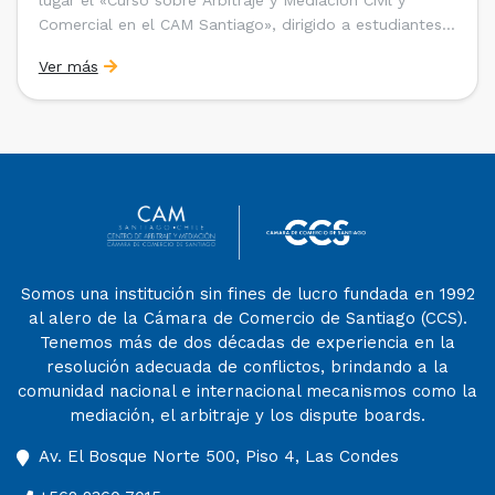
Comercial en el CAM Santiago», dirigido a estudiantes,
egresados y abogados de Chile, Ecuador y Perú que
Ver más
entre 2023 y 2025 ganaron el «Pre-Moot del CAM
Santiago», […]
Somos una institución sin fines de lucro fundada en 1992
al alero de la Cámara de Comercio de Santiago (CCS).
Tenemos más de dos décadas de experiencia en la
resolución adecuada de conflictos, brindando a la
comunidad nacional e internacional mecanismos como la
mediación, el arbitraje y los dispute boards.
Av. El Bosque Norte 500, Piso 4, Las Condes