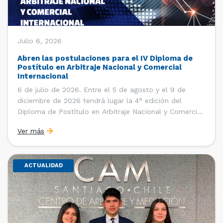
Julio 6, 2026
Abren las postulaciones para el IV Diploma de
Postítulo en Arbitraje Nacional y Comercial
Internacional
6 de julio de 2026. Entre el 5 de agosto y el 9 de
diciembre de 2026 tendrá lugar la 4° edición del
Diploma de Postítulo en Arbitraje Nacional y Comercial
Internacional, organizado por el Departamento de
Ver más
Derecho Internacional de la Facultad de Derecho de la
Universidad de Chile y […]
ACTUALIDAD