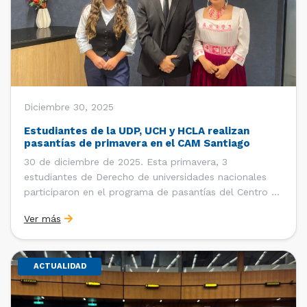
Diciembre 30, 2025
Estudiantes de la UDP, UCH y HCLA realizan
pasantías de primavera en el CAM Santiago
30 de diciembre de 2025. Esta primavera, 3
estudiantes de Derecho de universidades nacionales
participaron en el programa de pasantías del Centro de
Arbitraje y Mediación (CAM) de la Cámara de Comercio
Ver más
de Santiago (CCS). Entre el 3 de noviembre y el 30 de
diciembre realizaron su pasantía Ingrid Ivania […]
ACTUALIDAD