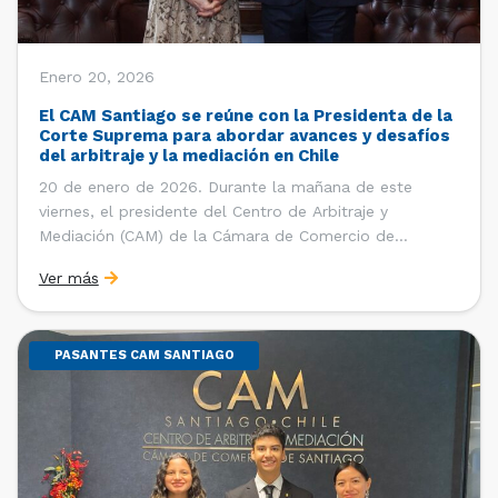
Enero 20, 2026
El CAM Santiago se reúne con la Presidenta de la
Corte Suprema para abordar avances y desafíos
del arbitraje y la mediación en Chile
20 de enero de 2026. Durante la mañana de este
viernes, el presidente del Centro de Arbitraje y
Mediación (CAM) de la Cámara de Comercio de
Santiago (CCS), Ricardo Riesco; la directora ejecutiva
Ver más
del CAM Santiago, Ximena Vial; y el gerente general de
la CCS, Carlos Soublette, sostuvieron un encuentro […]
PASANTES CAM SANTIAGO