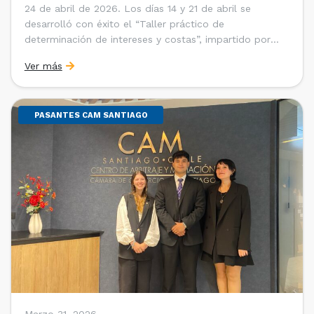
24 de abril de 2026. Los días 14 y 21 de abril se
desarrolló con éxito el “Taller práctico de
determinación de intereses y costas”, impartido por
Sebastián Cerda (Economista de la Pontificia
Ver más
Universidad Católica de Chile y Magíster en Economía
de la Universidad de Chicago) y María Luisa Petitpas
[…]
PASANTES CAM SANTIAGO