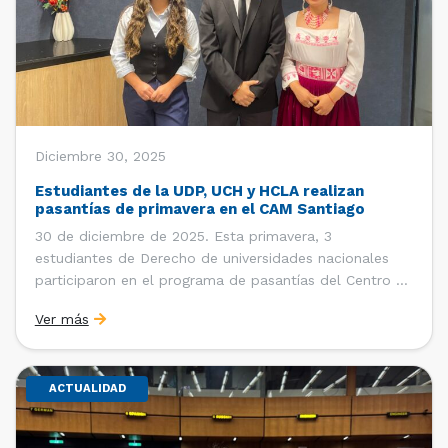
Diciembre 30, 2025
Estudiantes de la UDP, UCH y HCLA realizan
pasantías de primavera en el CAM Santiago
30 de diciembre de 2025. Esta primavera, 3
estudiantes de Derecho de universidades nacionales
participaron en el programa de pasantías del Centro de
Arbitraje y Mediación (CAM) de la Cámara de Comercio
Ver más
de Santiago (CCS). Entre el 3 de noviembre y el 30 de
diciembre realizaron su pasantía Ingrid Ivania […]
ACTUALIDAD