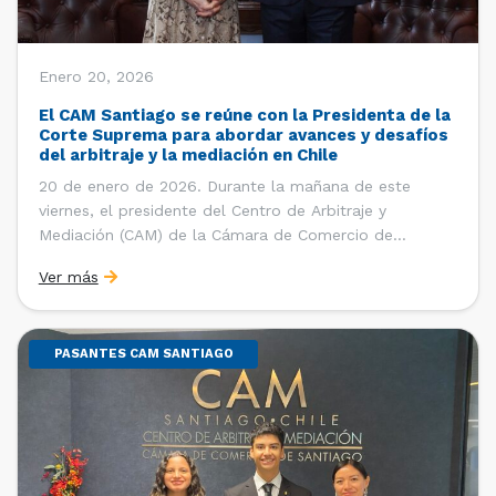
Enero 20, 2026
El CAM Santiago se reúne con la Presidenta de la
Corte Suprema para abordar avances y desafíos
del arbitraje y la mediación en Chile
20 de enero de 2026. Durante la mañana de este
viernes, el presidente del Centro de Arbitraje y
Mediación (CAM) de la Cámara de Comercio de
Santiago (CCS), Ricardo Riesco; la directora ejecutiva
Ver más
del CAM Santiago, Ximena Vial; y el gerente general de
la CCS, Carlos Soublette, sostuvieron un encuentro […]
PASANTES CAM SANTIAGO