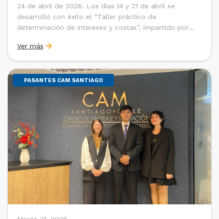
24 de abril de 2026. Los días 14 y 21 de abril se
desarrolló con éxito el “Taller práctico de
determinación de intereses y costas”, impartido por
Sebastián Cerda (Economista de la Pontificia
Ver más
Universidad Católica de Chile y Magíster en Economía
de la Universidad de Chicago) y María Luisa Petitpas
[…]
PASANTES CAM SANTIAGO