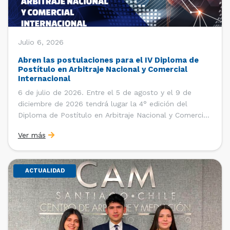
Julio 6, 2026
Abren las postulaciones para el IV Diploma de
Postítulo en Arbitraje Nacional y Comercial
Internacional
6 de julio de 2026. Entre el 5 de agosto y el 9 de
diciembre de 2026 tendrá lugar la 4° edición del
Diploma de Postítulo en Arbitraje Nacional y Comercial
Internacional, organizado por el Departamento de
Ver más
Derecho Internacional de la Facultad de Derecho de la
Universidad de Chile y […]
ACTUALIDAD