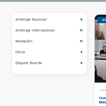
Arbitraje Nacional
9
AC
Arbitraje Internacional
11
Mediación
11
Otros
4
Dispute Boards
9
Juli
Con
Med