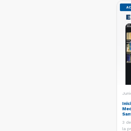
AC
Juni
Inic
Med
San
3 de
la p