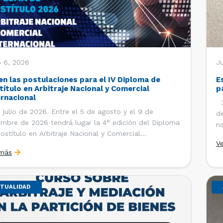
o 6, 2026
J
en las postulaciones para el IV Diploma de
E
título en Arbitraje Nacional y Comercial
p
ernacional
30
 julio de 2026. Entre el 5 de agosto y el 9 de
de
embre de 2026 tendrá lugar la 4° edición del Diploma
na
ostítulo en Arbitraje Nacional y Comercial
Ce
V
rnacional, organizado por el Departamento de
Co
 más
cho Internacional de la Facultad de Derecho de la
ersidad de Chile y […]
TUALIDAD