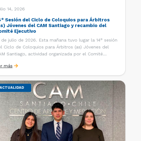
lio 14, 2026
4° Sesión del Ciclo de Coloquios para Árbitros
as) Jóvenes del CAM Santiago y recambio del
omité Ejecutivo
 de julio de 2026. Esta mañana tuvo lugar la 14° sesión
l Ciclo de Coloquios para Árbitros (as) Jóvenes del
M Santiago, actividad organizada por el Comité
ecutivo de los AJ CAM Santiago y la Oficina de
er más
tudios y Relaciones Internacionales del Centro, con la
nalidad de que los integrantes […]
ACTUALIDAD