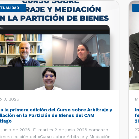
TUALIDAD
o 3, 2026
M
ia la primera edición del Curso sobre Arbitraje y
I
iación en la Partición de Bienes del CAM
f
tiago
2
 junio de 2026. El martes 2 de junio 2026 comenzó
27
rimera edición del «Curso sobre Arbitraje y Mediación
pr