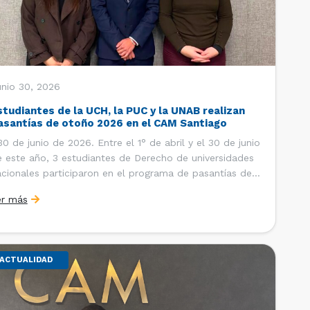
unio 30, 2026
studiantes de la UCH, la PUC y la UNAB realizan
asantías de otoño 2026 en el CAM Santiago
 de junio de 2026. Entre el 1° de abril y el 30 de junio
 este año, 3 estudiantes de Derecho de universidades
cionales participaron en el programa de pasantías del
ntro de Arbitraje y Mediación (CAM) de la Cámara de
er más
mercio de Santiago (CCS). Así, se realizaron […]
ACTUALIDAD