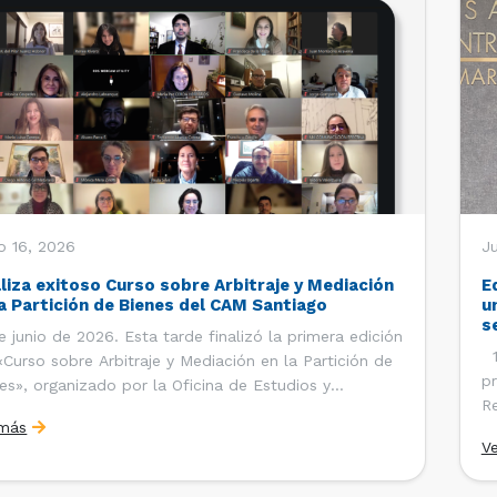
o 16, 2026
Ju
aliza exitoso Curso sobre Arbitraje y Mediación
E
la Partición de Bienes del CAM Santiago
u
s
e junio de 2026. Esta tarde finalizó la primera edición
12
«Curso sobre Arbitraje y Mediación en la Partición de
pr
es», organizado por la Oficina de Estudios y
Re
ciones Internacionales del Centro de Arbitraje y
 más
Ce
ación (CAM) de la Cámara de Comercio de Santiago
V
Co
). El curso contó con […]
es