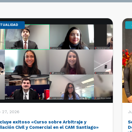
TUALIDAD
o 27, 2026
Ju
cluye exitoso «Curso sobre Arbitraje y
S
iación Civil y Comercial en el CAM Santiago»
D