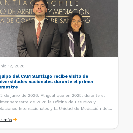
nio 12, 2026
quipo del CAM Santiago recibe visita de
niversidades nacionales durante el primer
emestre
 de junio de 2026. Al igual que en 2025, durante el
imer semestre de 2026 la Oficina de Estudios y
laciones Internacionales y la Unidad de Mediación del
ntro de Arbitraje y Mediación (CAM) de la Cámara de
er más
mercio de Santiago (CCS) han recibido la visita de
tudiantes de […]