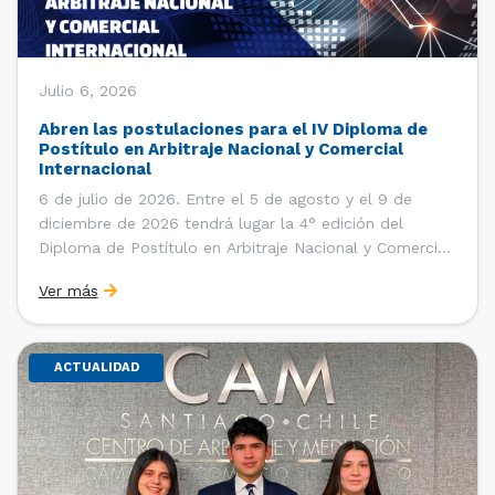
Julio 6, 2026
Abren las postulaciones para el IV Diploma de
Postítulo en Arbitraje Nacional y Comercial
Internacional
6 de julio de 2026. Entre el 5 de agosto y el 9 de
diciembre de 2026 tendrá lugar la 4° edición del
Diploma de Postítulo en Arbitraje Nacional y Comercial
Internacional, organizado por el Departamento de
Ver más
Derecho Internacional de la Facultad de Derecho de la
Universidad de Chile y […]
ACTUALIDAD