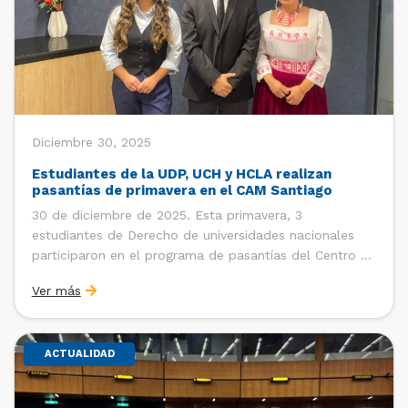
Diciembre 30, 2025
Estudiantes de la UDP, UCH y HCLA realizan
pasantías de primavera en el CAM Santiago
30 de diciembre de 2025. Esta primavera, 3
estudiantes de Derecho de universidades nacionales
participaron en el programa de pasantías del Centro de
Arbitraje y Mediación (CAM) de la Cámara de Comercio
Ver más
de Santiago (CCS). Entre el 3 de noviembre y el 30 de
diciembre realizaron su pasantía Ingrid Ivania […]
ACTUALIDAD