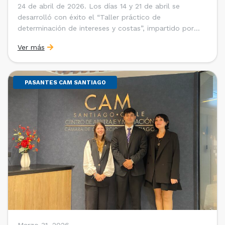
24 de abril de 2026. Los días 14 y 21 de abril se
desarrolló con éxito el “Taller práctico de
determinación de intereses y costas”, impartido por
Sebastián Cerda (Economista de la Pontificia
Ver más
Universidad Católica de Chile y Magíster en Economía
de la Universidad de Chicago) y María Luisa Petitpas
[…]
PASANTES CAM SANTIAGO