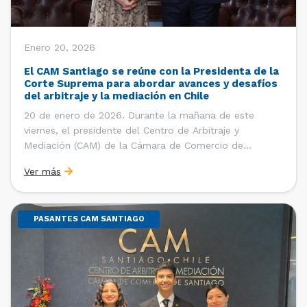
Enero 20, 2026
El CAM Santiago se reúne con la Presidenta de la
Corte Suprema para abordar avances y desafíos
del arbitraje y la mediación en Chile
20 de enero de 2026. Durante la mañana de este
viernes, el presidente del Centro de Arbitraje y
Mediación (CAM) de la Cámara de Comercio de
Santiago (CCS), Ricardo Riesco; la directora ejecutiva
Ver más
del CAM Santiago, Ximena Vial; y el gerente general de
la CCS, Carlos Soublette, sostuvieron un encuentro […]
PASANTES CAM SANTIAGO