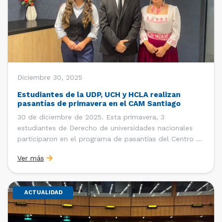
Diciembre 30, 2025
Estudiantes de la UDP, UCH y HCLA realizan
pasantías de primavera en el CAM Santiago
30 de diciembre de 2025. Esta primavera, 3
estudiantes de Derecho de universidades nacionales
participaron en el programa de pasantías del Centro de
Arbitraje y Mediación (CAM) de la Cámara de Comercio
Ver más
de Santiago (CCS). Entre el 3 de noviembre y el 30 de
diciembre realizaron su pasantía Ingrid Ivania […]
ACTUALIDAD