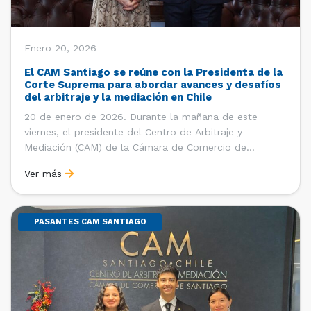
Enero 20, 2026
El CAM Santiago se reúne con la Presidenta de la
Corte Suprema para abordar avances y desafíos
del arbitraje y la mediación en Chile
20 de enero de 2026. Durante la mañana de este
viernes, el presidente del Centro de Arbitraje y
Mediación (CAM) de la Cámara de Comercio de
Santiago (CCS), Ricardo Riesco; la directora ejecutiva
Ver más
del CAM Santiago, Ximena Vial; y el gerente general de
la CCS, Carlos Soublette, sostuvieron un encuentro […]
PASANTES CAM SANTIAGO