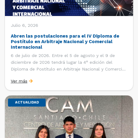
Julio 6, 2026
Abren las postulaciones para el IV Diploma de
Postítulo en Arbitraje Nacional y Comercial
Internacional
6 de julio de 2026. Entre el 5 de agosto y el 9 de
diciembre de 2026 tendrá lugar la 4° edición del
Diploma de Postítulo en Arbitraje Nacional y Comercial
Internacional, organizado por el Departamento de
Ver más
Derecho Internacional de la Facultad de Derecho de la
Universidad de Chile y […]
ACTUALIDAD