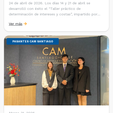
24 de abril de 2026. Los días 14 y 21 de abril se
desarrolló con éxito el “Taller práctico de
determinación de intereses y costas”, impartido por
Sebastián Cerda (Economista de la Pontificia
Ver más
Universidad Católica de Chile y Magíster en Economía
de la Universidad de Chicago) y María Luisa Petitpas
[…]
PASANTES CAM SANTIAGO