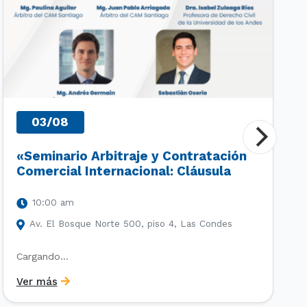
03/08
«Seminario Arbitraje y Contratación
Comercial Internacional: Cláusula
Arbitral, Derecho Deportivo y
Principios UNIDROIT»
10:00 am
Av. El Bosque Norte 500, piso 4, Las Condes
Cargando…
Ver más