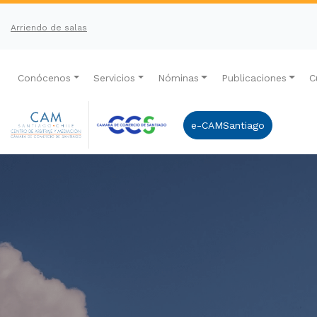
Arriendo de salas
Conócenos
Servicios
Nóminas
Publicaciones
C
e-CAMSantiago