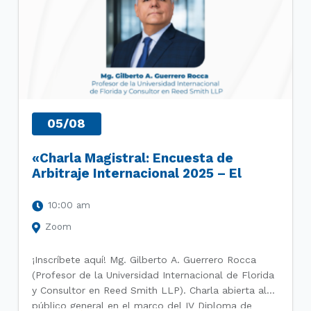
05/08
«Charla Magistral: Encuesta de
Arbitraje Internacional 2025 – El
camino a seguir: Realidades y
Oportunidades en el Arbitraje»
10:00 am
Zoom
¡Inscríbete aquí! Mg. Gilberto A. Guerrero Rocca
(Profesor de la Universidad Internacional de Florida
y Consultor en Reed Smith LLP). Charla abierta al
público general en el marco del IV Diploma de