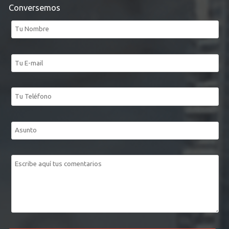
Conversemos
Tu
nombre*
Tu
correo
electrónico*
Tu
teléfono
Asunto
Mensaje*