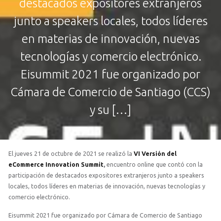
destacados expositores extranjeros
junto a speakers locales, todos líderes
en materias de innovación, nuevas
tecnologías y comercio electrónico.
Eisummit 2021 fue organizado por
Cámara de Comercio de Santiago (CCS)
y su […]
El jueves 21 de octubre de 2021 se realizó la
VI Versión del
eCommerce Innovation Summit
,
encuentro online que contó con la
participación de destacados expositores extranjeros junto a speakers
locales, todos líderes en materias de innovación, nuevas tecnologías y
comercio electrónico.
Eisummit 2021 fue organizado por Cámara de Comercio de Santiago