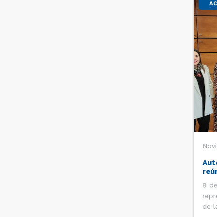
AC
Nov
Aut
reú
9 de
repr
de l
Inst