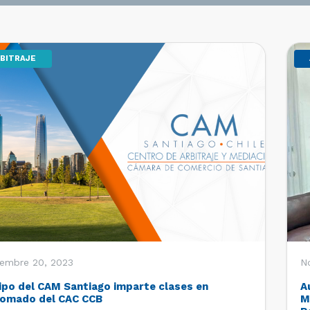
BITRAJE
iembre 20, 2023
N
ipo del CAM Santiago imparte clases en
A
lomado del CAC CCB
M