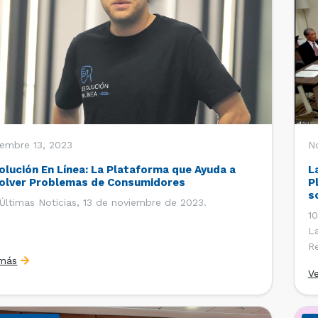
embre 13, 2023
N
olución En Línea: La Plataforma que Ayuda a
L
olver Problemas de Consumidores
P
s
Últimas Noticias, 13 de noviembre de 2023.
O
10
La
Re
 más
co
V
de
Di