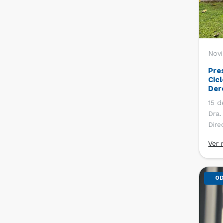
Novi
Pre
Cic
Der
15 d
Dra.
Dire
Depa
Ver
Chil
del 
[…]
OD