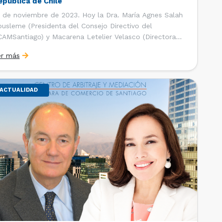
epública de Chile
 de noviembre de 2023. Hoy la Dra. María Agnes Salah
usleme (Presidenta del Consejo Directivo del
AMSantiago) y Macarena Letelier Velasco (Directora
ecutiva del CAM Santiago) sostuvieron una reunión
er más
otocolar con el Ministro de Justicia y Derechos
manos de la República de Chile, el Dr. Luis Cordero
ga. La […]
ACTUALIDAD