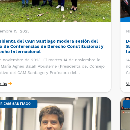
embre 15, 2023
N
sidenta del CAM Santiago modera sesión del
D
lo de Conferencias de Derecho Constitucional y
S
echo Internacional
l
e noviembre de 2023. El martes 14 de noviembre la
14
 María Agnes Salah Abusleme (Presidenta del Consejo
no
ctivo del CAM Santiago y Profesora del
C
rtamento de Derecho Privado de la Universidad de
so
 más
V
e) participó como moderadora en la Cuarta Sesión
pr
«Ciclo de Conferencias de Derecho Constitucional y
Ag
R CAM SANTIAGO