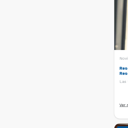
Novi
Res
Res
Las 
Ver