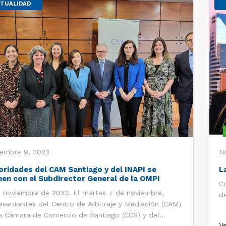
TUALIDAD
iembre 9, 2023
N
oridades del CAM Santiago y del INAPI se
L
nen con el Subdirector General de la OMPI
C
 noviembre de 2023. El martes 7 de noviembre,
d
esentantes del Centro de Arbitraje y Mediación (CAM)
a Cámara de Comercio de Santiago (CCS) y del
V
ituto Nacional de Propiedad Industrial (INAPI) se