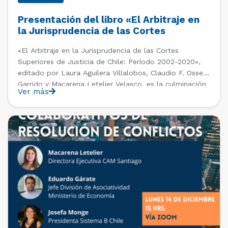
Presentación del libro «El Arbitraje en
la Jurisprudencia de las Cortes
Superiores de Justicia de Chile» (Ed.
«El Arbitraje en la Jurisprudencia de las Cortes
Laura Aguilera, Claudio Osses &
Superiores de Justicia de Chile: Período 2002-2020»,
Macarena Letelier)
editado por Laura Aguilera Villalobos, Claudio F. Osses
Garrido y Macarena Letelier Velasco, es la culminación
Ver más
de un proceso de investigación académica llevado a
cabo entre los años 2018 y 2020 por la Oficina de
Estudios y Relaciones Internacionales del CAM
PAST EVENTS
Santiago, tras el encargo y supervisión de la Dirección
Ejecutiva del Centro.