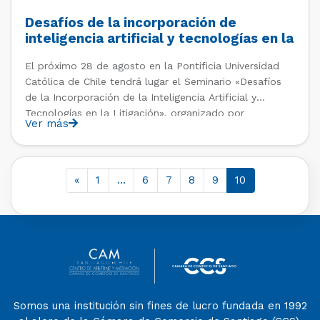
Desafíos de la incorporación de
inteligencia artificial y tecnologías en la
litigación, rol del abogado y procesos
El próximo 28 de agosto en la Pontificia Universidad
judiciales.
Católica de Chile tendrá lugar el Seminario «Desafíos
de la Incorporación de la Inteligencia Artificial y
Tecnologías en la Litigación», organizado por
Ver más
el Programa Reformas a la Justicia UC. Programa e
inscripciones: https://lnkd.in/e6zBKzB
«
1
…
6
7
8
9
10
Somos una institución sin fines de lucro fundada en 1992