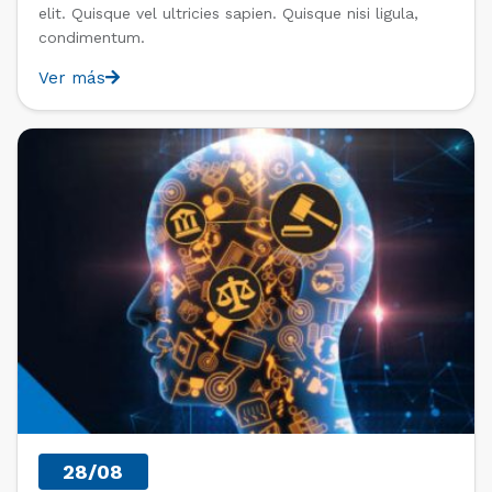
elit. Quisque vel ultricies sapien. Quisque nisi ligula,
condimentum.
Ver más
PAST EVENTS
28/08