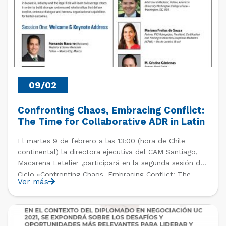
09/02
Confronting Chaos, Embracing Conflict:
The Time for Collaborative ADR in Latin
America is Now
El martes 9 de febrero a las 13:00 (hora de Chile
continental) la directora ejecutiva del CAM Santiago,
Macarena Letelier ,participará en la segunda sesión del
Ciclo «Confronting Chaos, Embracing Conflict: The
Ver más
Time for Collaborative ADR in Latin America is Now»,
organizado por JAMS, Weinstein International
Foundation y Union Internationale […]
PAST EVENTS