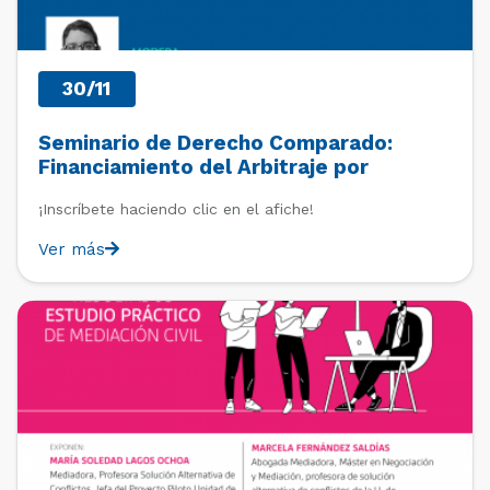
30/11
Seminario de Derecho Comparado:
Financiamiento del Arbitraje por
Terceros (Third-Party Funding) en
¡Inscríbete haciendo clic en el afiche!
Perspectiva Comparada
Ver más
PAST EVENTS