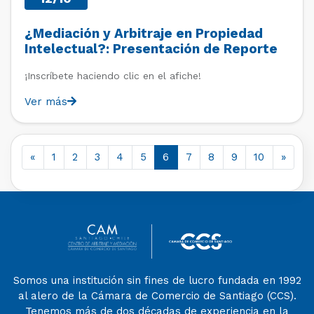
¿Mediación y Arbitraje en Propiedad
Intelectual?: Presentación de Reporte
Tripartito
¡Inscríbete haciendo clic en el afiche!
Ver más
«
1
2
3
4
5
6
7
8
9
10
»
Somos una institución sin fines de lucro fundada en 1992
al alero de la Cámara de Comercio de Santiago (CCS).
Tenemos más de dos décadas de experiencia en la